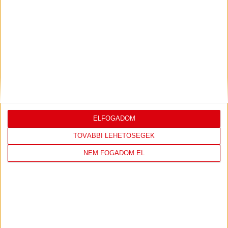
KAPPA PIROS HIVATALOS
MELEGÍTŐFELSŐ
8990 Ft AKCIÓ!
ELFOGADOM
TOVÁBBI LEHETŐSÉGEK
NEM FOGADOM EL