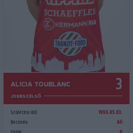
3
ALICIA TOUBLANC
JOBBSZÉLSŐ
Születési idő:
1996.05.03.
Becenév:
Ali
Gólok:
0