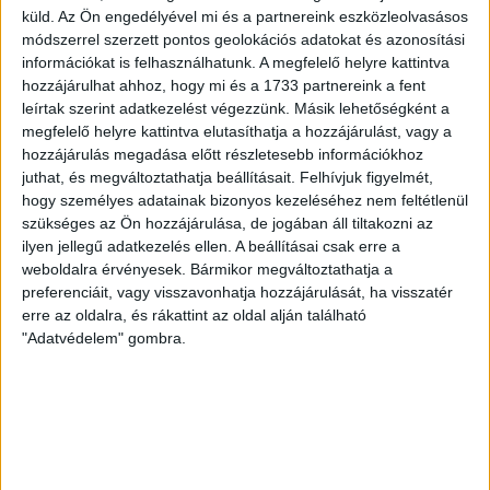
küld.
Az Ön engedélyével mi és a partnereink eszközleolvasásos
módszerrel szerzett pontos geolokációs adatokat és azonosítási
2026.07.31.
információkat is felhasználhatunk. A megfelelő helyre kattintva
GYŐZELEM AZ ELSŐ TESZTMECCSEN
hozzájárulhat ahhoz, hogy mi és a 1733 partnereink a fent
leírtak szerint adatkezelést végezzünk. Másik lehetőségként a
megfelelő helyre kattintva elutasíthatja a hozzájárulást, vagy a
hozzájárulás megadása előtt részletesebb információkhoz
juthat, és megváltoztathatja beállításait.
Felhívjuk figyelmét,
hogy személyes adatainak bizonyos kezeléséhez nem feltétlenül
szükséges az Ön hozzájárulása, de jogában áll tiltakozni az
ilyen jellegű adatkezelés ellen. A beállításai csak erre a
weboldalra érvényesek. Bármikor megváltoztathatja a
preferenciáit, vagy visszavonhatja hozzájárulását, ha visszatér
erre az oldalra, és rákattint az oldal alján található
"Adatvédelem" gombra.
2026.07.30.
HÉTFŐN INDUL A BÉRLETÁRUSÍTÁS!