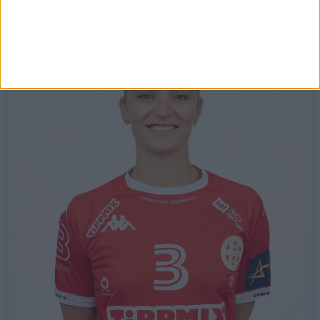
Gólok:
0