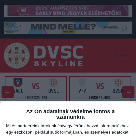
VS
VS
VALC
DVSC
???
DVSC
Felkészülési
Felkészülési
2026.08.14. - 16:00
2026.08.15. - ?? : ??
Az Ön adatainak védelme fontos a
számunkra
Mi és partnereink tárolunk és/vagy férünk hozzá információkhoz
EREDMÉNYEINK
egy eszközön, például sütik formájában, és személyes adatokat