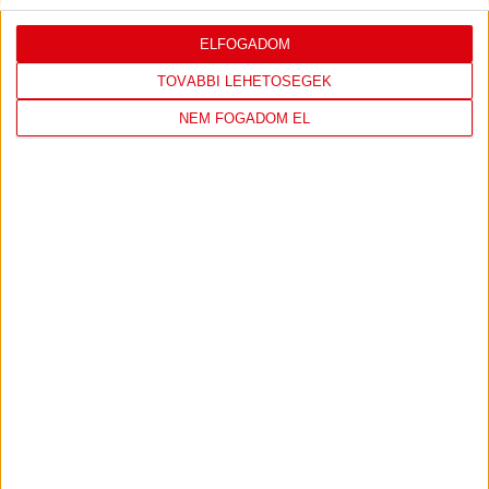
Pont
44
42
42
ELFOGADOM
Találatok: 1 - 66 Összesen: 66
TOVÁBBI LEHETŐSÉGEK
NEM FOGADOM EL
TÁMOGATÓINK
ÖSSZES TÁMOGATÓNK