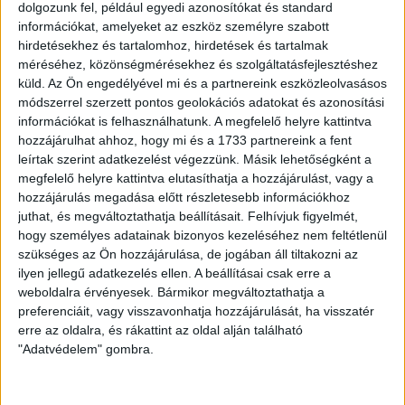
dolgozunk fel, például egyedi azonosítókat és standard
információkat, amelyeket az eszköz személyre szabott
hirdetésekhez és tartalomhoz, hirdetések és tartalmak
méréséhez, közönségmérésekhez és szolgáltatásfejlesztéshez
SIKEREK
#
ÉV
küld.
Az Ön engedélyével mi és a partnereink eszközleolvasásos
BAJNOKI ARANY
2x
1955, 1987
módszerrel szerzett pontos geolokációs adatokat és azonosítási
1985, 1989, 1990, 1994, 1995, 1996, 2010,
BAJNOKI EZÜST
8x
információkat is felhasználhatunk. A megfelelő helyre kattintva
2011
hozzájárulhat ahhoz, hogy mi és a 1733 partnereink a fent
BAJNOKI BRONZ
7x
1986, 1991, 1993, 2009, 2022, 2023, 2026
leírtak szerint adatkezelést végezzünk. Másik lehetőségként a
MAGYAR KUPA
megfelelő helyre kattintva elutasíthatja a hozzájárulást, vagy a
5x
1985, 1987, 1989, 1990, 1991
ARANY
hozzájárulás megadása előtt részletesebb információkhoz
MAGYAR KUPA
1983, 1986, 1988, 1996, 2001, 2009, 2011,
9x
juthat, és megváltoztathatja beállításait.
Felhívjuk figyelmét,
EZÜST
2021, 2026
hogy személyes adatainak bizonyos kezeléséhez nem feltétlenül
MAGYAR KUPA
1984, 1992, 1994, 1995, 2008, 2017, 2023,
8x
szükséges az Ön hozzájárulása, de jogában áll tiltakozni az
BRONZ
2024
ilyen jellegű adatkezelés ellen. A beállításai csak erre a
EHF KUPA
2x
1995, 1996
weboldalra érvényesek. Bármikor megváltoztathatja a
ARANY
preferenciáit, vagy visszavonhatja hozzájárulását, ha visszatér
EHF KUPA EZÜST
2x
1986, 1994
erre az oldalra, és rákattint az oldal alján található
KEK EZÜST
2x
1990, 1992
"Adatvédelem" gombra.
BAJNOKOK
-
NYOLCADDÖNTŐ 2024, 2026
LIGÁJA