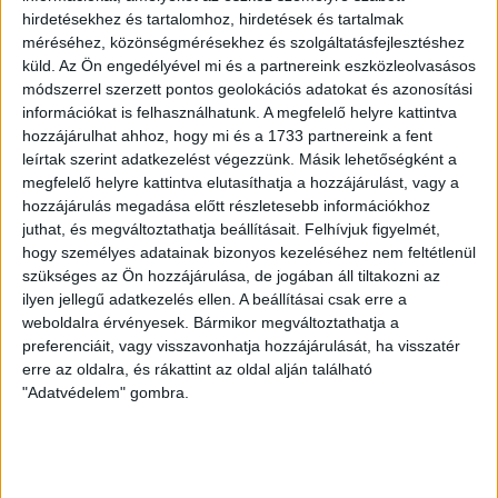
látni, így aztán esélye sem volt a Dortmundnak a pontszerzésre. A
hirdetésekhez és tartalomhoz, hirdetések és tartalmak
győzelem egyben továbbjutást is jelent!
méréséhez, közönségmérésekhez és szolgáltatásfejlesztéshez
küld.
Az Ön engedélyével mi és a partnereink eszközleolvasásos
BŐVEBBEN
módszerrel szerzett pontos geolokációs adatokat és azonosítási
DVSC
Hírek
Kiemelt
Klub
információkat is felhasználhatunk. A megfelelő helyre kattintva
hozzájárulhat ahhoz, hogy mi és a 1733 partnereink a fent
SIMA GYŐZELEM A RANGADÓN
leírtak szerint adatkezelést végezzünk. Másik lehetőségként a
megfelelő helyre kattintva elutasíthatja a hozzájárulást, vagy a
2026.02.04.
hozzájárulás megadása előtt részletesebb információkhoz
juthat, és megváltoztathatja beállításait.
Felhívjuk figyelmét,
Tíz percig tudta tartani a lépést a Fehérvár, aztán, a kiváló
hogy személyes adatainak bizonyos kezeléséhez nem feltétlenül
védekezésének köszönhetően, fokozatosan elhúzott a DVSC
szükséges az Ön hozzájárulása, de jogában áll tiltakozni az
SCHAEFFLER és végül 11 góllal nyert.
ilyen jellegű adatkezelés ellen. A beállításai csak erre a
BŐVEBBEN
weboldalra érvényesek. Bármikor megváltoztathatja a
preferenciáit, vagy visszavonhatja hozzájárulását, ha visszatér
DVSC
Hírek
Kiemelt
Klub
erre az oldalra, és rákattint az oldal alján található
SZURKOLÓI BUSZ INDUL BESZTERCÉRE
"Adatvédelem" gombra.
2026.02.02.
Szurkolói buszt indít a klub a Gloria Bistrita elleni idegenbeli