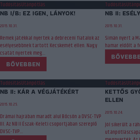
Tudósítás
Utánpótlás
Tudósítás
Utánp
NB I/B: EZ IGEN, LÁNYOK!
NB II: ESÉ
2015.10.31.
2015.10.31.
Remek játékkal nyertek a debreceni fiatalok az
Simán nyert a M
esélyesebbnek tartott Kecskemét ellen. Nagy
hamar eldőlt a f
csatát nyertek meg…
BŐVEBB
BŐVEBBEN
Tudósítás
Utánpótlás
Tudósítás
Utánp
NB II: KÁR A VÉGJÁTÉKÉRT
KETTŐS GY
ELLEN
2015.10.25.
2015.10.24.
Drámai hajrában maradt alul Bőcsön a DVSC-TVP
III. Az NB II Észak-Keleti csoportjában szereplő
Jól sikerült a rá
DVSC-TVP…
utánpótláscsap
megnyerték. Az 