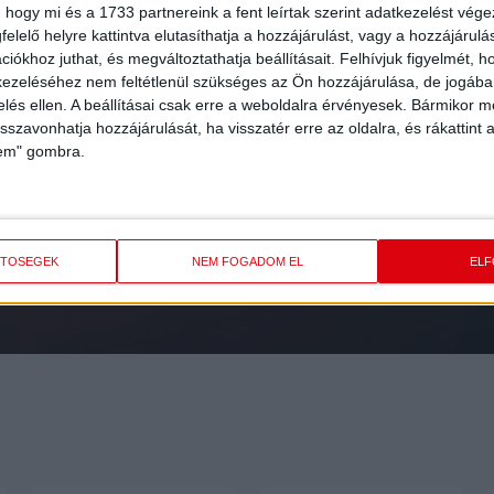
 hogy mi és a 1733 partnereink a fent leírtak szerint adatkezelést vég
elelő helyre kattintva elutasíthatja a hozzájárulást, vagy a hozzájárul
iókhoz juthat, és megváltoztathatja beállításait.
Felhívjuk figyelmét, 
ezeléséhez nem feltétlenül szükséges az Ön hozzájárulása, de jogában 
zelés ellen. A beállításai csak erre a weboldalra érvényesek. Bármikor m
isszavonhatja hozzájárulását, ha visszatér erre az oldalra, és rákattint a
FEL
A HÍRLEVELÜNK
lem" gombra.
ETŐSÉGEK
NEM FOGADOM EL
EL