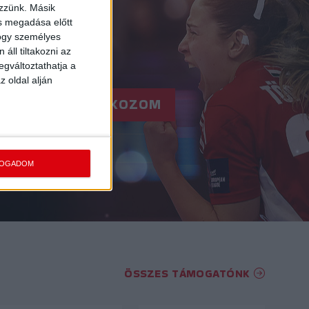
ezzünk. Másik
ás megadása előtt
hogy személyes
áll tiltakozni az
egváltoztathatja a
z oldal alján
RE!
FELIRATKOZOM
FOGADOM
ÖSSZES TÁMOGATÓNK