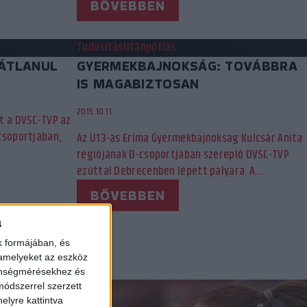
BŐVEBBEN
Tudósítás
Utánpótlás
BÁTLANUL
GYERMEKBAJNOKSÁG: TOVÁBBRA
IS MAGABIZTOSAN
2015.10.11.
t a DVSC-TVP az
csoportjában,
Az U13-as Erima Gyermekbajnokság Kulcsár Anita
régiójának D-csoportjában szereplő DVSC-TVP
ezúttal Debrecenben lépett pályára. A…
BŐVEBBEN
a
32
»
k formájában, és
 amelyeket az eszköz
zönségmérésekhez és
ódszerrel szerzett
elyre kattintva