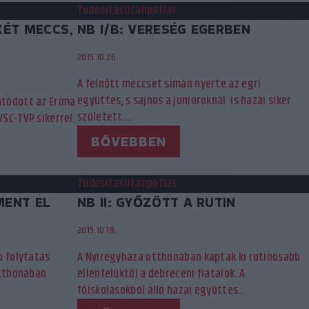
Tudósítás
Utánpótlás
KÉT MECCS,
NB I/B: VERESÉG EGERBEN
2015.10.26.
A felnőtt meccset simán nyerte az egri
együttes, s sajnos a junioroknál is hazai siker
tódott az Erima
született.…
SC-TVP sikerrel.
BŐVEBBEN
Tudósítás
Utánpótlás
MENT EL
NB II: GYŐZÖTT A RUTIN
2015.10.19.
b folytatás
A Nyíregyháza otthonában kaptak ki rutinosabb
otthonában
ellenfelüktől a debreceni fiatalok. A
főiskolásokból álló hazai együttes…