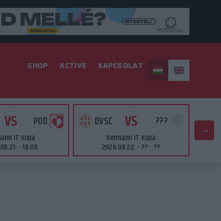
SHOP
ACTIVE
KAPCSOLAT
VS
VS
POD
DVSC
???
D
ann IT Kupa
Kermann IT Kupa
08.21. - 18:00
2026.08.22. - ?? : ??