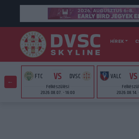
HÍREK
C
VS
VS
AT
FTC
DVSC
VALC
Felkészülési
Felkészü
2026.08.07. - 16:00
2026.08.14. 