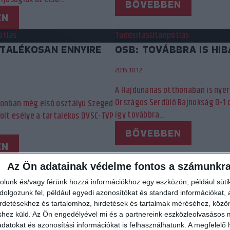
BŐVEBBEN
EN
ótlás
Tudósítás
Utánpótlás
RTALÉKOSAN ENNYIRE
OSB: TOVÁBBRA IS HI
2015.10.12.
A Hajdúnánás otthonában is nyer
Országos Serdülő Bajnokság D-1 
zonban még első osztályú Szeged
így továbbra…
olt esélye a tartalékos DVSC-TVP
BŐVEBBEN
EN
Az Ön adatainak védelme fontos a számunkr
20
21
22
23
24
25
26
27
28
29
30
31
rolunk és/vagy férünk hozzá információkhoz egy eszközön, például süti
olgozunk fel, például egyedi azonosítókat és standard információkat,
irdetésekhez és tartalomhoz, hirdetések és tartalmak méréséhez, kö
shez küld.
Az Ön engedélyével mi és a partnereink eszközleolvasásos m
datokat és azonosítási információkat is felhasználhatunk. A megfelelő h