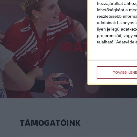
hozzájárulhat ahhoz,
lehetőségként a megf
részletesebb informác
adatainak bizonyos k
ilyen jellegű adatke
preferenciáit, vagy v
IRATKOZZ 
található "Adatvéde
TOVÁBBI LEH
TÁMOGATÓINK