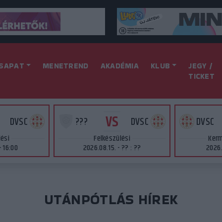
SAPAT
MENETREND
AKADÉMIA
KLUB
JEGY /
TICKET
VS
DVSC
???
DVSC
DVSC
lési
Felkészülési
Kerm
- 16:00
2026.08.15. - ?? : ??
2026.
UTÁNPÓTLÁS HÍREK