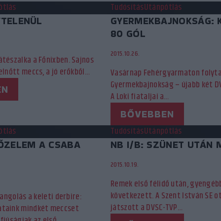
ótlás
Tudósítás
Utánpótlás
LYTELENÜL
GYERMEKBAJNOKSÁG: 
80 GÓL
2015.10.26.
átészalka a Főnixben. Sajnos
elnőtt meccs, a jó erőkből…
Vasárnap Fehérgyarmaton folyta
Gyermekbajnokság – újabb két DV
EN
A Loki fiataljai a…
BŐVEBBEN
ótlás
Tudósítás
Utánpótlás
ŐZELEM A CSABA
NB I/B: SZÜNET UTÁN 
2015.10.19.
Remek első félidő után, gyengéb
következett. A Szent István SE 
hangolás a keleti derbire:
játszott a DVSC-TVP…
ataink mindkét meccset
ifjúságiak az első…