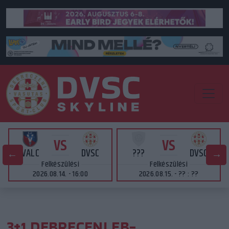
VS
VS
VALC
DVSC
???
DVSC
Felkészülési
Felkészülési
2026.08.14. - 16:00
2026.08.15. - ?? : ??
3+1 DEBRECENI EB-