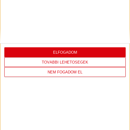
11
NEKA
0
0
12
Szombathelyi KKA
0
0
13
Vasas SC
0
0
14
Vác
0
0
KÖVESS MINKET FACEBOOKON
ELFOGADOM
TOVÁBBI LEHETŐSÉGEK
NEM FOGADOM EL