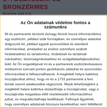
BRONZÉRMES
Közzétéve: 2024.12.16.
Az Ön adatainak védelme fontos a
A saját nevelésű Füzi-Tóvizi Petra és Petrus Mirtill mellett
számunkra
a DVSC SCHAEFFLER-ben játszó Tóth Nikolett és
Mi és partnereink tárolunk és/vagy férünk hozzá információkhoz
vezetőedzőnk, Szilágyi Zoltán is az Európa-bajnoki
egy eszközön, például sütik formájában, és személyes adatokat
bronzérmes magyar válogatott tagja.
dolgozunk fel, például egyedi azonosítókat és standard
információkat, amelyeket az eszköz személyre szabott
hirdetésekhez és tartalomhoz, hirdetések és tartalmak
méréséhez, közönségmérésekhez és szolgáltatásfejlesztéshez
küld.
Az Ön engedélyével mi és a partnereink eszközleolvasásos
módszerrel szerzett pontos geolokációs adatokat és azonosítási
információkat is felhasználhatunk. A megfelelő helyre kattintva
hozzájárulhat ahhoz, hogy mi és a 1733 partnereink a fent
leírtak szerint adatkezelést végezzünk. Másik lehetőségként a
megfelelő helyre kattintva elutasíthatja a hozzájárulást, vagy a
hozzájárulás megadása előtt részletesebb információkhoz
juthat, és megváltoztathatja beállításait.
Felhívjuk figyelmét,
hogy személyes adatainak bizonyos kezeléséhez nem feltétlenül