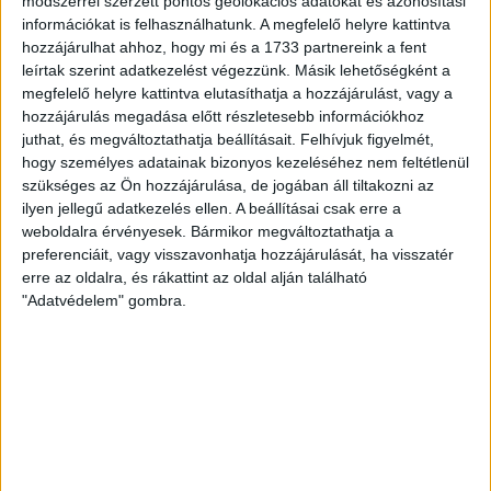
módszerrel szerzett pontos geolokációs adatokat és azonosítási
információkat is felhasználhatunk. A megfelelő helyre kattintva
Négy hazai meccsel kezdtük a szezont, s a lányok hibátlan
hozzájárulhat ahhoz, hogy mi és a 1733 partnereink a fent
szeptembert produkáltak, sorrendben az Alba-Fehérvár, az
leírtak szerint adatkezelést végezzünk. Másik lehetőségként a
MTK és a Dunaújváros ellen gyűjtötték be a két pontot.
megfelelő helyre kattintva elutasíthatja a hozzájárulást, vagy a
Október elején győri túra várt a DVSC SCHAEFFLER
hozzájárulás megadása előtt részletesebb információkhoz
együttesére, amely után elégedetten konstatálhattuk, hogy
juthat, és megváltoztathatja beállításait.
Felhívjuk figyelmét,
hogy személyes adatainak bizonyos kezeléséhez nem feltétlenül
nagyon közel voltak Szilágyi Zoltán tanítványai az ötszörös
szükséges az Ön hozzájárulása, de jogában áll tiltakozni az
BL-győztes elleni csodához. Végül 25–22-re nyert az ETO, úgy,
ilyen jellegű adatkezelés ellen. A beállításai csak erre a
hogy a 47. percben még 18–18 volt az eredmény.
weboldalra érvényesek. Bármikor megváltoztathatja a
preferenciáit, vagy visszavonhatja hozzájárulását, ha visszatér
Aztán tíz nappal később, Budaörsön teljesen másik arcát
erre az oldalra, és rákattint az oldal alján található
mutatta a csapat, s széteső játékkal szaladt bele egy nagy
"Adatvédelem" gombra.
pofonba az erőn felül teljesítő házigazda ellen. A 25–23-as
vereséggel záruló találkozón nyoma sem volt az első öt
meccsen látott magabiztos játéknak, kishitűen, rengeteg
hibával kézilabdáztunk, ennek eredménye lett a kínos
vereség.