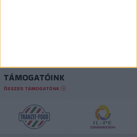
KÖVESS MINKET INSTAGRAMON
View on Instagram
TÁMOGATÓINK
ÖSSZES TÁMOGATÓNK