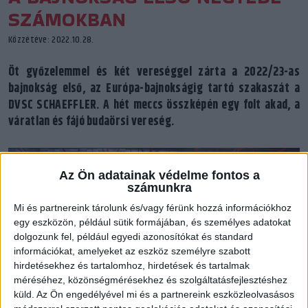
SZÁMOKBAN
Közzétéve: 2022.10.28.
Öt győzelemmel és két vereséggel zárta a 2022/23-as
bajnokság első, az Európa-bajnokságig tartó szakaszát a
DVSC SCHAEFFLER. A hét meccs összképén egy folt akad, a
váratlan és fájó budaörsi vereség.
Az Ön adatainak védelme fontos a
számunkra
Mi és partnereink tárolunk és/vagy férünk hozzá információkhoz
egy eszközön, például sütik formájában, és személyes adatokat
dolgozunk fel, például egyedi azonosítókat és standard
információkat, amelyeket az eszköz személyre szabott
hirdetésekhez és tartalomhoz, hirdetések és tartalmak
méréséhez, közönségmérésekhez és szolgáltatásfejlesztéshez
küld.
Az Ön engedélyével mi és a partnereink eszközleolvasásos