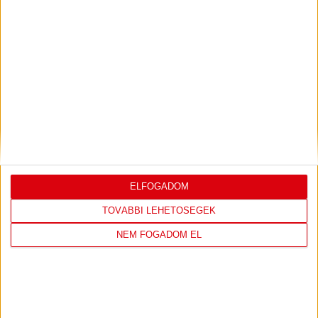
A novemberi Európa-bajnokság miatt most hosszú ideig
szünetel a bajnokság, a DVSC SCHAEFFLER legközelebb
december elején lép pályára. Az év utolsó hónapjában
összesen öt mérkőzés vár a debreceni lányokra.
K&H NŐI KÉZILABDA LIGA
#
Csapat
GK
P
1
Alba Fehérvár KC
0
0
2
DVSC SKYLINE
0
0
3
Eszterházy SC
0
0
4
FTC-Rail Cargo Hungária
0
0
ELFOGADOM
5
Győri Audi ETO KC
0
0
6
Kisvárda
0
0
TOVÁBBI LEHETŐSÉGEK
7
MOL Esztergom
0
0
NEM FOGADOM EL
8
Motherson Mosonmagyaróvár
0
0
9
Moyra-Budaörs Handball
0
0
10
MTK Budapest
0
0
11
NEKA
0
0
12
Szombathelyi KKA
0
0