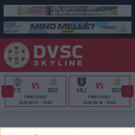
VS
VS
FTC
DVSC
VALC
DVSC
Felkészülési
Felkészülési
2026.08.07. - 16:00
2026.08.14. - 16:00
A FŐNIXBEN A BUDAÖRS