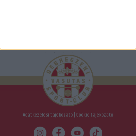
Adatkezelési tájékozató
|
Cookie tájékozató