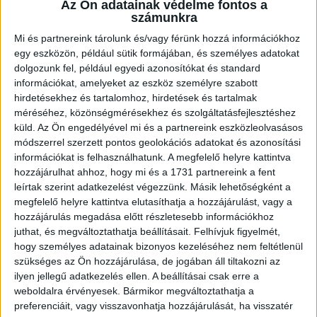
Az Ön adatainak védelme fontos a
ELLEN
számunkra
Mi és partnereink tárolunk és/vagy férünk hozzá információkhoz
Közzétéve: 2015.10.26.
egy eszközön, például sütik formájában, és személyes adatokat
dolgozunk fel, például egyedi azonosítókat és standard
A Magyar Kézilabda Szövetség kérésére a Főnix Csarnokban
információkat, amelyeket az eszköz személyre szabott
rendezik meg a DVSC-TVP-Budaörs NB I-es meccset.
hirdetésekhez és tartalomhoz, hirdetések és tartalmak
méréséhez, közönségmérésekhez és szolgáltatásfejlesztéshez
A Loki legközelebbi hazai fellépése november 6-án, 18 órakor
küld.
Az Ön engedélyével mi és a partnereink eszközleolvasásos
esedékes, ekkor az első osztály újonca, a Budaörs lép pályára
módszerrel szerzett pontos geolokációs adatokat és azonosítási
Debrecenben. A mérkőzés napján rendezik a Provident Kupa
információkat is felhasználhatunk. A megfelelő helyre kattintva
hozzájárulhat ahhoz, hogy mi és a 1731 partnereink a fent
férfi felkészülési torna Fehéroroszország-Argentína
leírtak szerint adatkezelést végezzünk. Másik lehetőségként a
mérkőzését, a Főnix Csarnokban. Az MKSZ kérésére a
megfelelő helyre kattintva elutasíthatja a hozzájárulást, vagy a
fehérorosz-argentin mérkőzés előtt, a Főnixben rendezzük
hozzájárulás megadása előtt részletesebb információkhoz
meg a DVSC-TVP-Budaörs meccset. A részletekről honlapunkon
juthat, és megváltoztathatja beállításait.
Felhívjuk figyelmét,
tájékoztatjuk majd bérleteseinket!
hogy személyes adatainak bizonyos kezeléséhez nem feltétlenül
szükséges az Ön hozzájárulása, de jogában áll tiltakozni az
ilyen jellegű adatkezelés ellen. A beállításai csak erre a
A DVSC-TVP-Budaörs ifjúsági és junior meccseknek a Hódos ad
weboldalra érvényesek. Bármikor megváltoztathatja a
otthont.
preferenciáit, vagy visszavonhatja hozzájárulását, ha visszatér
K&H NŐI KÉZILABDA LIGA