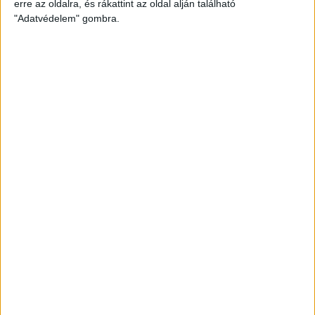
erre az oldalra, és rákattint az oldal alján található
"Adatvédelem" gombra.
#
Csapat
GK
P
1
Alba Fehérvár KC
0
0
2
DVSC SKYLINE
0
0
3
Eszterházy SC
0
0
4
FTC-Rail Cargo Hungária
0
0
5
Győri Audi ETO KC
0
0
6
Kisvárda
0
0
7
MOL Esztergom
0
0
8
Motherson Mosonmagyaróvár
0
0
9
Moyra-Budaörs Handball
0
0
10
MTK Budapest
0
0
11
NEKA
0
0
12
Szombathelyi KKA
0
0
13
Vasas SC
0
0
14
Vác
0
0