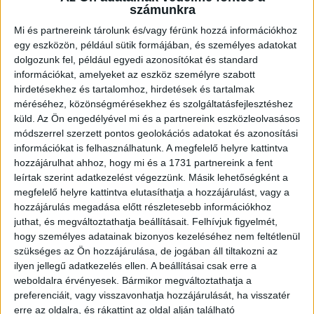
számunkra
EDZŐMECCS
Mi és partnereink tárolunk és/vagy férünk hozzá információkhoz
Közzétéve: 2017.12.12.
egy eszközön, például sütik formájában, és személyes adatokat
dolgozunk fel, például egyedi azonosítókat és standard
Szerdán fél hatkor a Nyíradony, csütörtökön hatkor a
információkat, amelyeket az eszköz személyre szabott
Hajdúnánás ellen játszik felkészülési mérkőzést a DVSC-
hirdetésekhez és tartalomhoz, hirdetések és tartalmak
TVP. Mindkét találkozó a Főnix Csarnokban lesz.
méréséhez, közönségmérésekhez és szolgáltatásfejlesztéshez
küld.
Az Ön engedélyével mi és a partnereink eszközleolvasásos
módszerrel szerzett pontos geolokációs adatokat és azonosítási
információkat is felhasználhatunk. A megfelelő helyre kattintva
A Hódosban ezen a héten cserélik a lelátói ülőhelyeket, így a
hozzájárulhat ahhoz, hogy mi és a 1731 partnereink a fent
Főnixben fogadjuk a két hajdú-bihari NB I/B-s csapatot.
leírtak szerint adatkezelést végezzünk. Másik lehetőségként a
December 13-án, szerdán 17.30-kor, 14-én, csütörtökön 18
megfelelő helyre kattintva elutasíthatja a hozzájárulást, vagy a
hozzájárulás megadása előtt részletesebb információkhoz
órakor kezdünk. A két mérkőzés ingyen megtekinthető.
juthat, és megváltoztathatja beállításait.
Felhívjuk figyelmét,
Bejutás a Főnix Csarnok Hódos felöli oldalán, a csarnok
hogy személyes adatainak bizonyos kezeléséhez nem feltétlenül
közepén található (dohányzó) bejáraton lesz.
szükséges az Ön hozzájárulása, de jogában áll tiltakozni az
K&H NŐI KÉZILABDA LIGA
ilyen jellegű adatkezelés ellen. A beállításai csak erre a
weboldalra érvényesek. Bármikor megváltoztathatja a
#
Csapat
GK
P
preferenciáit, vagy visszavonhatja hozzájárulását, ha visszatér
erre az oldalra, és rákattint az oldal alján található
1
Alba Fehérvár KC
0
0