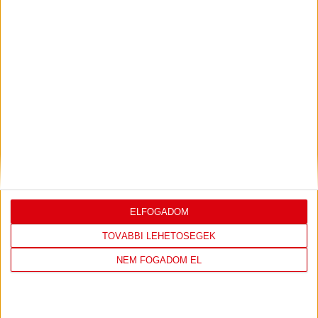
DVSC KÉZILABDA
JELENLEG ITT VAN: HÓDOS IMRE
RENDEZVÉNYCSARNOK
ELFOGADOM
1 day 6 hours ago
TOVÁBBI LEHETŐSÉGEK
Felkészülés:
CSM Slatina
NEM FOGADOM EL
238
3
View on Facebook
Share