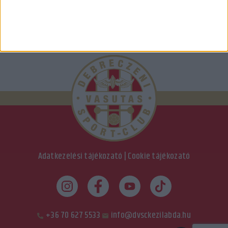
Adatkezelési tájékozató
|
Cookie tájékozató
+36 70 627 5533
info@dvsckezilabda.hu