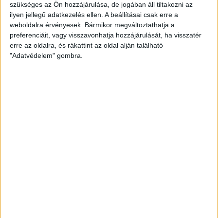
szükséges az Ön hozzájárulása, de jogában áll tiltakozni az
ilyen jellegű adatkezelés ellen. A beállításai csak erre a
A mosonmagyaróváriak elleni rangadóra elővételben
weboldalra érvényesek. Bármikor megváltoztathatja a
vásárolhatnak jegyet honlapunkon, a
JEGY/TICKET
menüpont
preferenciáit, vagy visszavonhatja hozzájárulását, ha visszatér
alatt.
erre az oldalra, és rákattint az oldal alján található
"Adatvédelem" gombra.
A mérkőzés napján a kezdés előtt egy órával nyit majd ki a
Hódos Imre Rendezvénycsarnok pénztára, személyesen itt
vásárolhatnak belépőt.
A helyre szóló jegyek 2500, az álló, nem helyre szóló jegyek
1500 forintba kerülnek.
A Mosonmagyaróvárról érkező szurkolók online és a helyszínen
a pénztárban is tudnak jegyet vásárolni az I-jelű
vendégszektorba.
K&H NŐI KÉZILABDA LIGA
#
Csapat
GK
P