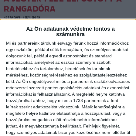
RANGADÓRA
Közzétéve: 2024.04.18.
Az Ön adatainak védelme fontos a
Április 21-én vasárnap, 18 órakor a Motherson-
számunkra
Mosonmagyaróvár csapatát fogadja a DVSC SCHAEFFLER. A
Mi és partnereink tárolunk és/vagy férünk hozzá információkhoz
mérkőzés iránt nagy az érdeklődés, a jegyek fele már
egy eszközön, például sütik formájában, és személyes adatokat
gazdára talált.
dolgozunk fel, például egyedi azonosítókat és standard
információkat, amelyeket az eszköz személyre szabott
hirdetésekhez és tartalomhoz, hirdetések és tartalmak
méréséhez, közönségmérésekhez és szolgáltatásfejlesztéshez
küld.
Az Ön engedélyével mi és a partnereink eszközleolvasásos
módszerrel szerzett pontos geolokációs adatokat és azonosítási
információkat is felhasználhatunk. A megfelelő helyre kattintva
hozzájárulhat ahhoz, hogy mi és a 1733 partnereink a fent
leírtak szerint adatkezelést végezzünk. Másik lehetőségként a
megfelelő helyre kattintva elutasíthatja a hozzájárulást, vagy a
hozzájárulás megadása előtt részletesebb információkhoz
juthat, és megváltoztathatja beállításait.
Felhívjuk figyelmét,
hogy személyes adatainak bizonyos kezeléséhez nem feltétlenül