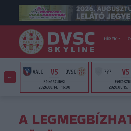
HÍREK
C
VS
VS
SC
VALC
DVSC
???
Felkészülési
Felkészü
2026.08.14. - 16:00
2026.08.15. -
A LEGMEGBÍZHA