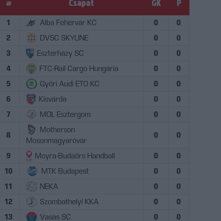
#
Csapat
GK
P
1
Alba Fehérvár KC
0
0
2
DVSC SKYLINE
0
0
3
Eszterházy SC
0
0
4
FTC-Rail Cargo Hungária
0
0
5
Győri Audi ETO KC
0
0
6
Kisvárda
0
0
7
MOL Esztergom
0
0
Motherson
8
0
0
Mosonmagyaróvár
9
Moyra-Budaörs Handball
0
0
10
MTK Budapest
0
0
11
NEKA
0
0
12
Szombathelyi KKA
0
0
13
Vasas SC
0
0