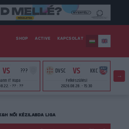
SHOP
ACTIVE
KAPCSOLAT
VS
VS
???
DVSC
KKC
ann IT Kupa
Felkészülési
8.22. - ?? : ??
2026.08.28. - 15:30
K&H NŐI KÉZILABDA LIGA