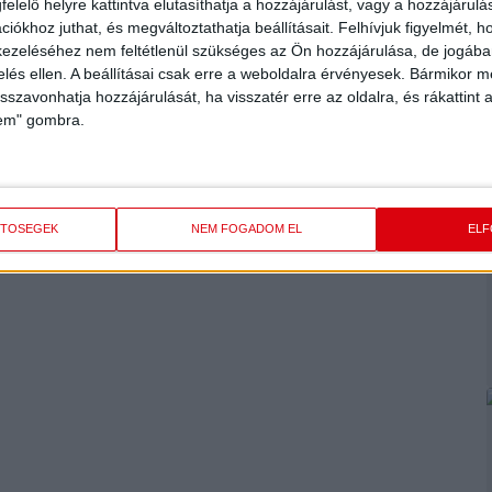
elelő helyre kattintva elutasíthatja a hozzájárulást, vagy a hozzájárul
iókhoz juthat, és megváltoztathatja beállításait.
Felhívjuk figyelmét, 
ezeléséhez nem feltétlenül szükséges az Ön hozzájárulása, de jogában 
zügyi stabilitását mutatja, hanem a Bisnode minősítés
zelés ellen. A beállításai csak erre a weboldalra érvényesek. Bármikor m
 egy évben milyen valószínűséggel válik fizetésképtelenné
isszavonhatja hozzájárulását, ha visszatér erre az oldalra, és rákattint a
 Kft. a jövőben is stabil szereplője lesz a piacnak.
lem" gombra.
ETŐSÉGEK
NEM FOGADOM EL
EL