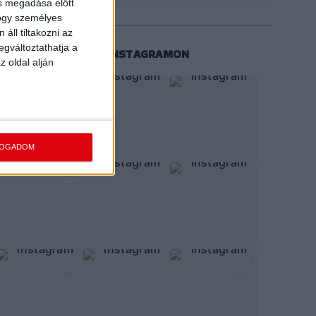
ás megadása előtt
hogy személyes
áll tiltakozni az
egváltoztathatja a
KÖVESS MINKET INSTAGRAMON
z oldal alján
FOGADOM