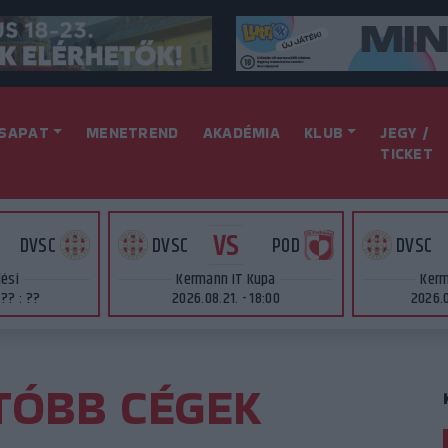
SAPAT
MENETREND
AKADÉMIA
KLUB
JEGY /
TICKET
VS
DVSC
DVSC
POD
DVSC
lési
Kermann IT Kupa
Kerm
 ?? : ??
2026.08.21. - 18:00
2026.0
TÓBB CÉGEK