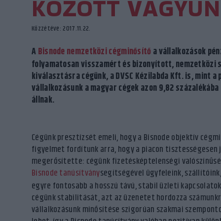
KÖZÖTT VAGYUN
Közzétéve: 2017.11.22.
A
Bisnode nemzetközi cégminősítő
a vállalkozások pén
folyamatosan visszamért és bizonyított, nemzetközi sz
kiválasztásra cégünk, a DVSC Kézilabda Kft. is, mint a
vállalkozásunk a magyar cégek azon 9,82 százalékába 
állnak.
Cégünk presztízsét emeli, hogy a Bisnode objektív cégm
figyelmet fordítunk arra, hogy a piacon tisztességesen j
megerősítette: cégünk fizetésképtelenségi valószínűsé
Bisnode tanúsítvány
segítségével ügyfeleink, szállítóink
egyre fontosabb a hosszú távú, stabil üzleti kapcsolato
cégünk stabilitását, azt az üzenetet hordozza számunkra
vállalkozásunk minősítése szigorúan szakmai szempontok