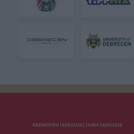
Adatkezelési tájékozató
|
Cookie tájékozató