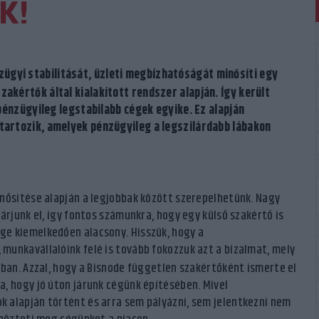
K!
zügyi stabilitását, üzleti megbízhatóságát minősíti egy
akértők által kialakított rendszer alapján. Így került
 pénzügyileg legstabilabb cégek egyike. Ez alapján
tartozik, amelyek pénzügyileg a legszilárdabb lábakon
inősítése alapján a legjobbak között szerepelhetünk. Nagy
árjunk el, így fontos számunkra, hogy egy külső szakértő is
ge kiemelkedően alacsony. Hisszük, hogy a
, munkavállalóink felé is tovább fokozzuk azt a bizalmat, mely
kban. Azzal, hogy a Bisnode független szakértőként ismerte el
, hogy jó úton járunk cégünk építésében. Mivel
 alapján történt és arra sem pályázni, sem jelentkezni nem