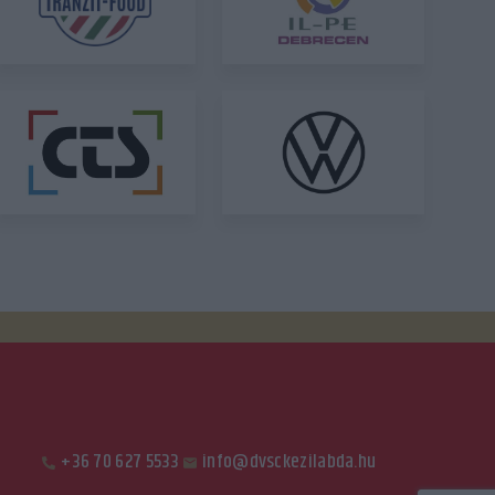
+36 70 627 5533
info@dvsckezilabda.hu