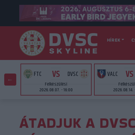
HÍREK
C
VS
VS
AT
FTC
DVSC
VALC
Felkészülési
Felkészü
2026.08.07. - 16:00
2026.08.14. 
ÁTADJUK A DVS