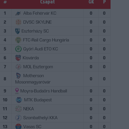
#
Csapat
GK
P
1
Alba Fehérvár KC
0
0
2
DVSC SKYLINE
0
0
3
Eszterházy SC
0
0
4
FTC-Rail Cargo Hungária
0
0
5
Győri Audi ETO KC
0
0
6
Kisvárda
0
0
7
MOL Esztergom
0
0
Motherson
8
0
0
Mosonmagyaróvár
9
Moyra-Budaörs Handball
0
0
10
MTK Budapest
0
0
11
NEKA
0
0
12
Szombathelyi KKA
0
0
13
Vasas SC
0
0