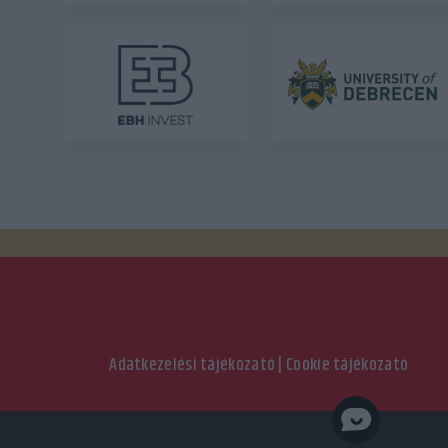
Adatkezelési tájékozató
|
Cookie tájékozató