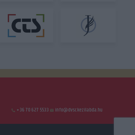
+36 70 627 5533
info@dvsckezilabda.hu