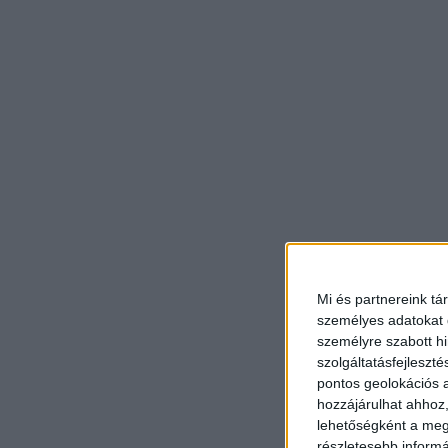
Mi és partnereink tá
személyes adatokat d
személyre szabott h
szolgáltatásfejleszté
pontos geolokációs a
hozzájárulhat ahhoz,
lehetőségként a megf
részletesebb informác