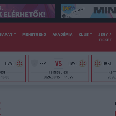
SAPAT
MENETREND
AKADÉMIA
KLUB
JEGY /
TICKET
VS
DVSC
???
DVSC
DVSC
lési
Felkészülési
Kerm
- 16:00
2026.08.15. - ?? : ??
2026.
C