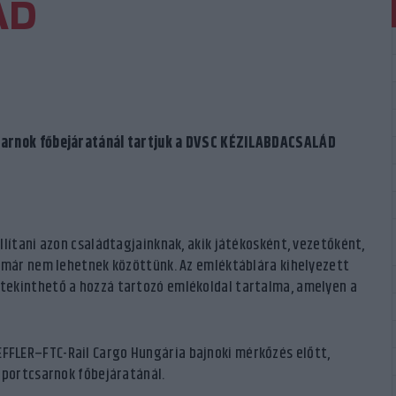
ÁD
csarnok főbejáratánál tartjuk a DVSC KÉZILABDACSALÁD
llítani azon családtagjainknak, akik játékosként, vezetőként,
s már nem lehetnek közöttünk. Az emléktáblára kihelyezett
tekinthető a hozzá tartozó emlékoldal tartalma, amelyen a
FLER–FTC-Rail Cargo Hungária bajnoki mérkőzés előtt,
Sportcsarnok főbejáratánál.