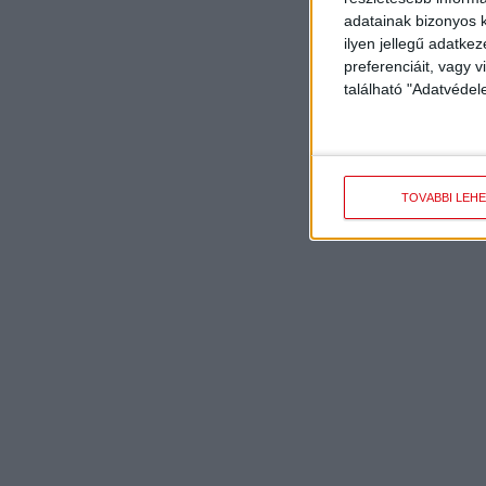
adatainak bizonyos k
ilyen jellegű adatke
preferenciáit, vagy v
található "Adatvéde
TOVÁBBI LEH