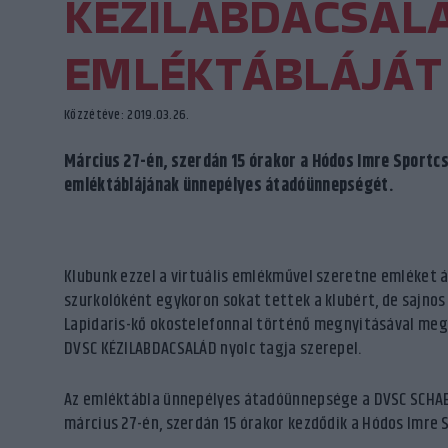
KÉZILABDACSAL
EMLÉKTÁBLÁJÁT
Közzétéve: 2019.03.26.
Március 27-én, szerdán 15 órakor a Hódos Imre Sport
emléktáblájának ünnepélyes átadóünnepségét.
Klubunk ezzel a virtuális emlékművel szeretne emléket á
szurkolóként egykoron sokat tettek a klubért, de sajno
Lapidaris-kő okostelefonnal történő megnyitásával meg
DVSC KÉZILABDACSALÁD nyolc tagja szerepel.
Az emléktábla ünnepélyes átadóünnepsége a DVSC SCHAEF
március 27-én, szerdán 15 órakor kezdődik a Hódos Imre 