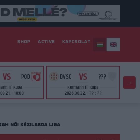
SHOP
ACTIVE
KAPCSOLAT
VS
VS
POD
DVSC
???
D
ann IT Kupa
Kermann IT Kupa
08.21. - 18:00
2026.08.22. - ?? : ??
K&H NŐI KÉZILABDA LIGA