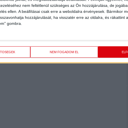
ezeléséhez nem feltétlenül szükséges az Ön hozzájárulása, de jogában 
zelés ellen. A beállításai csak erre a weboldalra érvényesek. Bármikor m
isszavonhatja hozzájárulását, ha visszatér erre az oldalra, és rákattint a
lem" gombra.
ETŐSÉGEK
NEM FOGADOM EL
EL