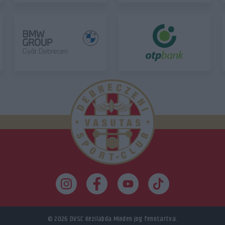
© 2026
DVSC Kézilabda
Minden jog fenntartva.