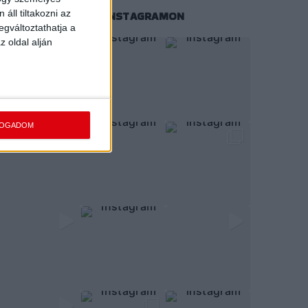
áll tiltakozni az
KÖVESS MINKET INSTAGRAMON
egváltoztathatja a
z oldal alján
FOGADOM