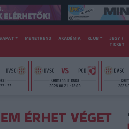
SAPAT
MENETREND
AKADÉMIA
KLUB
JEGY /
TICKET
VS
DVSC
DVSC
POD
DVSC
lési
Kermann IT Kupa
Kerm
 ?? : ??
2026.08.21. - 18:00
2026.0
NEM ÉRHET VÉGET