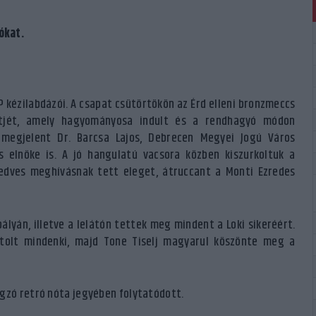
ókat.
 kézilabdázói. A csapat csütörtökön az Érd elleni bronzmeccs
ttjét, amely hagyományosa indult és a rendhagyó módon
 megjelent Dr. Barcsa Lajos, Debrecen Megyei Jogú Város
 elnöke is. A jó hangulatú vacsora közben kiszurkoltuk a
edves meghívásnak tett eleget, átruccant a Monti Ezredes
ályán, illetve a lelátón tettek meg mindent a Loki sikeréért.
stolt mindenki, majd Tone Tiselj magyarul köszönte meg a
ngzó retró nóta jegyében folytatódott.