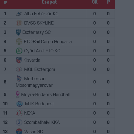
#
Csapat
GK
P
1
Alba Fehérvár KC
0
0
2
DVSC SKYLINE
0
0
3
Eszterházy SC
0
0
4
FTC-Rail Cargo Hungária
0
0
5
Győri Audi ETO KC
0
0
6
Kisvárda
0
0
7
MOL Esztergom
0
0
Motherson
8
0
0
Mosonmagyaróvár
9
Moyra-Budaörs Handball
0
0
10
MTK Budapest
0
0
11
NEKA
0
0
12
Szombathelyi KKA
0
0
13
Vasas SC
0
0