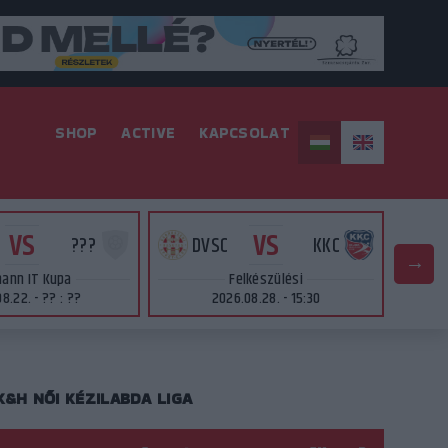
SHOP
ACTIVE
KAPCSOLAT
VS
VS
???
DVSC
KKC
ann IT Kupa
Felkészülési
8.22. - ?? : ??
2026.08.28. - 15:30
K&H NŐI KÉZILABDA LIGA