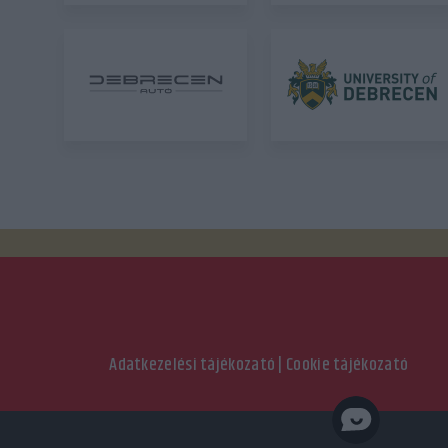
Adatkezelési tájékozató
|
Cookie tájékozató