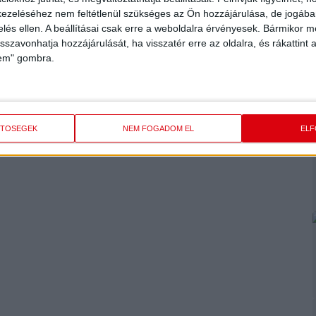
ezeléséhez nem feltétlenül szükséges az Ön hozzájárulása, de jogában 
zelés ellen. A beállításai csak erre a weboldalra érvényesek. Bármikor m
isszavonhatja hozzájárulását, ha visszatér erre az oldalra, és rákattint a
lem" gombra.
ETŐSÉGEK
NEM FOGADOM EL
EL