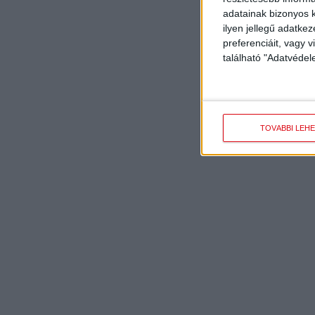
adatainak bizonyos k
ilyen jellegű adatke
preferenciáit, vagy v
található "Adatvéde
TOVÁBBI LEH