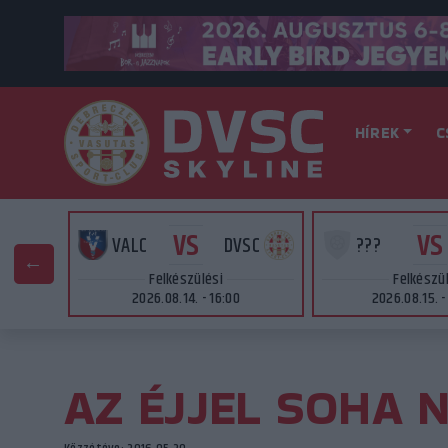
HÍREK
C
VS
VS
SC
VALC
DVSC
???
Felkészülési
Felkészü
2026.08.14. - 16:00
2026.08.15. -
AZ ÉJJEL SOHA 