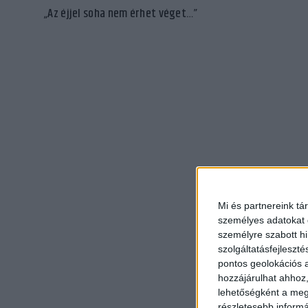
„Az éjjel soha nem érhet véget…”
Mi és partnereink tá
személyes adatokat d
személyre szabott h
szolgáltatásfejleszté
pontos geolokációs a
hozzájárulhat ahhoz,
lehetőségként a megf
részletesebb informác