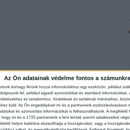
Az Ön adatainak védelme fontos a számunkr
rolunk és/vagy férünk hozzá információkhoz egy eszközön, például süti
olgozunk fel, például egyedi azonosítókat és standard információkat,
irdetésekhez és tartalomhoz, hirdetések és tartalmak méréséhez, kö
shez küld.
Az Ön engedélyével mi és a partnereink eszközleolvasásos m
datokat és azonosítási információkat is felhasználhatunk. A megfelelő h
 hogy mi és a 1733 partnereink a fent leírtak szerint adatkezelést vég
elelő helyre kattintva elutasíthatja a hozzájárulást, vagy a hozzájárul
iókhoz juthat, és megváltoztathatja beállításait.
Felhívjuk figyelmét, 