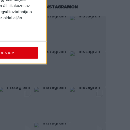
áll tiltakozni az
KÖVESS MINKET INSTAGRAMON
egváltoztathatja a
z oldal alján
FOGADOM