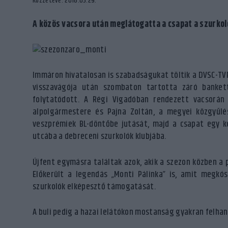
Közzétéve: 2016.05.29.
A közös vacsora után meglátogatta a csapat a szurkol
Immáron hivatalosan is szabadságukat töltik a DVSC-TVP
visszavágója után szombaton tartotta záró banke
folytatódott. A Régi Vigadóban rendezett vacsorán
alpolgármestere és Pajna Zoltán, a megyei közgyűlés
veszprémiek BL-döntőbe jutását, majd a csapat egy k
utcába a debreceni szurkolók klubjába.
Újfent egymásra találtak azok, akik a szezon közben a p
Előkerült a legendás „Monti Pálinka” is, amit megkó
szurkolók elképesztő támogatását.
A buli pedig a hazai lelátókon mostanság gyakran felha