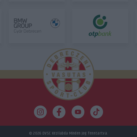
© 2026
DVSC Kézilabda
Minden jog fenntartva.