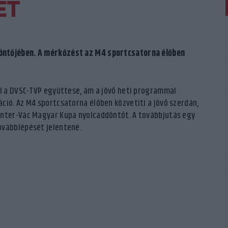
ET
döntőjében. A mérkőzést az M4 sportcsatorna élőben
ül a DVSC-TVP együttese, ám a jövő heti programmal
ció. Az M4 sportcsatorna élőben közvetíti a jövő szerdán,
enter-Vác Magyar Kupa nyolcaddöntőt. A továbbjutás egy
ovábblépését jelentené.