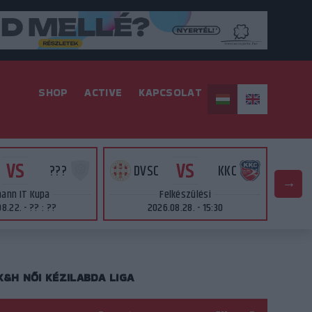
SHOP
ACTIVE
KAPCSOLAT
VS
VS
???
DVSC
KKC
ann IT Kupa
Felkészülési
8.22. - ?? : ??
2026.08.28. - 15:30
K&H NŐI KÉZILABDA LIGA