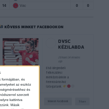
14
Vác
0
0
KÖVESS MINKET FACEBOOKON
DVSC
KÉZILABDA
20 hours 34 minutes
ago
Első idegenbeli
a
felkészülési
mérkőzésünkön a
k formájában, és
Ferencvároshoz
 amelyeket az eszköz
látogatunk.
zönségmérésekhez és
ódszerrel szerzett
elyre kattintva
60
1
View on Facebook
Share
ezzünk. Másik