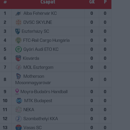
#
Csapat
GK
P
1
Alba Fehérvár KC
0
0
2
DVSC SKYLINE
0
0
3
Eszterházy SC
0
0
4
FTC-Rail Cargo Hungária
0
0
5
Győri Audi ETO KC
0
0
6
Kisvárda
0
0
7
MOL Esztergom
0
0
Motherson
8
0
0
Mosonmagyaróvár
9
Moyra-Budaörs Handball
0
0
10
MTK Budapest
0
0
11
NEKA
0
0
12
Szombathelyi KKA
0
0
13
Vasas SC
0
0