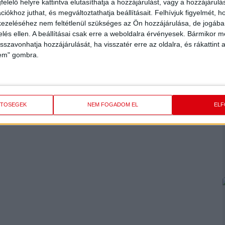
elelő helyre kattintva elutasíthatja a hozzájárulást, vagy a hozzájárul
iókhoz juthat, és megváltoztathatja beállításait.
Felhívjuk figyelmét, 
ezeléséhez nem feltétlenül szükséges az Ön hozzájárulása, de jogában 
zelés ellen. A beállításai csak erre a weboldalra érvényesek. Bármikor m
isszavonhatja hozzájárulását, ha visszatér erre az oldalra, és rákattint a
lem" gombra.
ETŐSÉGEK
NEM FOGADOM EL
EL