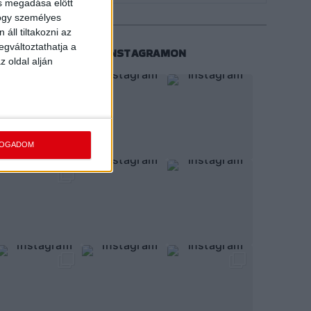
ás megadása előtt
hogy személyes
áll tiltakozni az
egváltoztathatja a
KÖVESS MINKET INSTAGRAMON
z oldal alján
FOGADOM