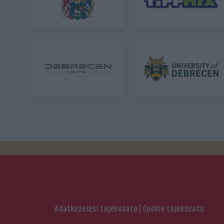
Adatkezelési tájékozató
|
Cookie tájékozató