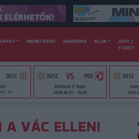
SAPAT
MENETREND
AKADÉMIA
KLUB
JEGY /
TICKET
VS
DVSC
DVSC
POD
DVSC
lési
Kermann IT Kupa
Kerm
 ?? : ??
2026.08.21. - 18:00
2026.0
 A VÁC ELLENI