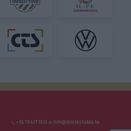
+36 70 627 5533
info@dvsckezilabda.hu