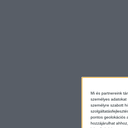
Mi és partnereink tá
személyes adatokat d
személyre szabott h
szolgáltatásfejleszté
pontos geolokációs a
hozzájárulhat ahhoz,