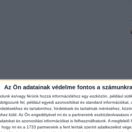
Az Ön adatainak védelme fontos a számunkr
rolunk és/vagy férünk hozzá információkhoz egy eszközön, például süti
olgozunk fel, például egyedi azonosítókat és standard információkat,
irdetésekhez és tartalomhoz, hirdetések és tartalmak méréséhez, kö
shez küld.
Az Ön engedélyével mi és a partnereink eszközleolvasásos m
datokat és azonosítási információkat is felhasználhatunk. A megfelelő h
 hogy mi és a 1733 partnereink a fent leírtak szerint adatkezelést vég