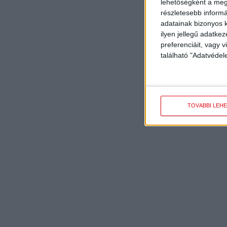
lehetőségként a megf
részletesebb informác
adatainak bizonyos k
ilyen jellegű adatke
preferenciáit, vagy v
található "Adatvéde
TOVÁBBI LEH