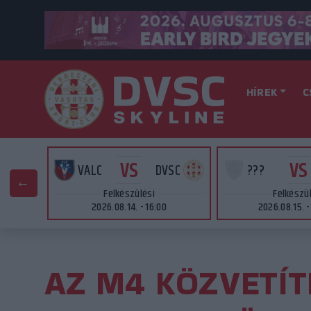
HÍREK
C
VS
VS
SC
VALC
DVSC
???
Felkészülési
Felkészü
2026.08.14. - 16:00
2026.08.15. -
AZ M4 KÖZVETÍTI