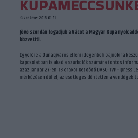
KUPAMECCSÜNK
Közzétéve: 2016.01.21.
Jövő szerdán fogadjuk a Vácot a Magyar Kupa nyolcad
közvetíti.
Egyelőre a Dunaújváros elleni idegenbeli bajnokira kész
kapcsolatban is akad a szurkolók számára fontos informá
azaz január 27-én, 18 órakor kezdődő DVSC-TVP–Ipress C
mérkőzésen dől el, az esetleges döntetlen a vendégek t