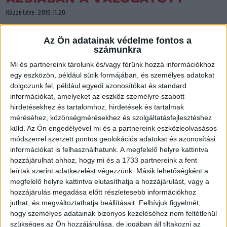
Közzétéve: 2019.11.20.
Négy DVSC SCHAEFFLER játékos, Kovács Anna, Tóvizi Petra,
Az Ön adatainak védelme fontos a
Triffa Ágnes, Vámos Petra is elutazott a magyar
számunkra
válogatottal Dél-Koreába, ahol a világbajnokság előtt a
Mi és partnereink tárolunk és/vagy férünk hozzá információkhoz
Szöul Kupán vesz részt a csapat.
egy eszközön, például sütik formájában, és személyes adatokat
dolgozunk fel, például egyedi azonosítókat és standard
információkat, amelyeket az eszköz személyre szabott
hirdetésekhez és tartalomhoz, hirdetések és tartalmak
méréséhez, közönségmérésekhez és szolgáltatásfejlesztéshez
küld.
Az Ön engedélyével mi és a partnereink eszközleolvasásos
módszerrel szerzett pontos geolokációs adatokat és azonosítási
információkat is felhasználhatunk. A megfelelő helyre kattintva
hozzájárulhat ahhoz, hogy mi és a 1733 partnereink a fent
leírtak szerint adatkezelést végezzünk. Másik lehetőségként a
megfelelő helyre kattintva elutasíthatja a hozzájárulást, vagy a
hozzájárulás megadása előtt részletesebb információkhoz
juthat, és megváltoztathatja beállításait.
Felhívjuk figyelmét,
hogy személyes adatainak bizonyos kezeléséhez nem feltétlenül
Fotó: Cseh Péter/MKSZ
szükséges az Ön hozzájárulása, de jogában áll tiltakozni az