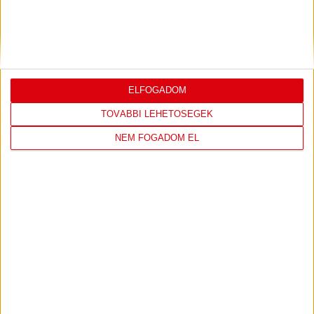
KÖVESS MINKET FACEBOOKON
ELFOGADOM
TOVÁBBI LEHETŐSÉGEK
NEM FOGADOM EL
DVSC KÉZILABDA
JELENLEG ITT VAN: ELEK GYULA ARÉNA
2 days 15 hours ago