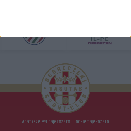
ÖSSZES TÁMOGATÓNK
Adatkezelési tájékozató
|
Cookie tájékozató