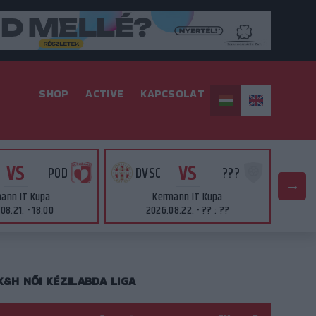
SHOP
ACTIVE
KAPCSOLAT
VS
VS
POD
DVSC
???
D
ann IT Kupa
Kermann IT Kupa
08.21. - 18:00
2026.08.22. - ?? : ??
K&H NŐI KÉZILABDA LIGA