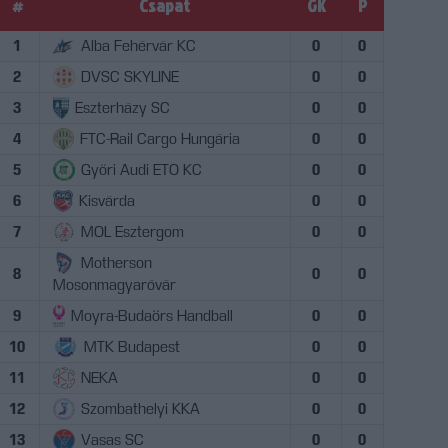
#
Csapat
GK
P
1
Alba Fehérvár KC
0
0
2
DVSC SKYLINE
0
0
3
Eszterházy SC
0
0
4
FTC-Rail Cargo Hungária
0
0
5
Győri Audi ETO KC
0
0
6
Kisvárda
0
0
7
MOL Esztergom
0
0
Motherson
8
0
0
Mosonmagyaróvár
9
Moyra-Budaörs Handball
0
0
10
MTK Budapest
0
0
11
NEKA
0
0
12
Szombathelyi KKA
0
0
13
Vasas SC
0
0