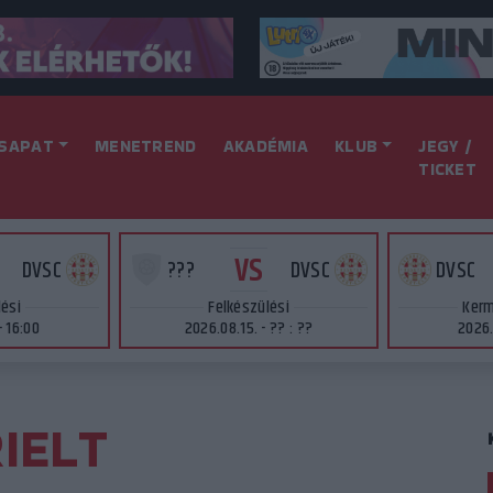
SAPAT
MENETREND
AKADÉMIA
KLUB
JEGY /
TICKET
VS
DVSC
???
DVSC
DVSC
lési
Felkészülési
Kerm
- 16:00
2026.08.15. - ?? : ??
2026.
IELT