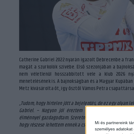
Catherine Gabriel 2022 nyarán igazolt Debrecenbe a fran
magát a szurkolók szívébe. Első szezonjában a bajnoks
nem véletlenül hosszabbított vele a klub 2026 ny
menetelésének is. A bajnokságban és a Magyar Kupában i
Metz kivásárolta őt, így ősztől Vámos Petra csapattárs
„Tudom, hogy hirtelen jött a bejelentés, de ez egy olyan 
Gabriel. – Nagyon jól éreztem magam Debrecenben, re
élménnyel gazdagodtam. Szeretném megköszönni a szurkol
Mi és partnereink tá
hogy részese lehettem ennek a csodálatos kalandnak. Nems
személyes adatokat d