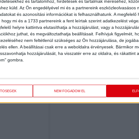
irdetésekhez és tartalomhoz, hirdetések és tartalmak méréséhez, kö
shez küld.
Az Ön engedélyével mi és a partnereink eszközleolvasásos m
tt el kézilabdázni, majd 2018-tól 2020-ig a Nantes játékosa
datokat és azonosítási információkat is felhasználhatunk. A megfelelő h
. 2022 nyarától a DVSC SCHAEFFLER kézilabdázója. A francia
 hogy mi és a 1733 partnereink a fent leírtak szerint adatkezelést vég
-es Japánban megrendezett világbajnokságon és a 2021-es,
elelő helyre kattintva elutasíthatja a hozzájárulást, vagy a hozzájárul
iókhoz juthat, és megváltoztathatja beállításait.
Felhívjuk figyelmét, 
ezeléséhez nem feltétlenül szükséges az Ön hozzájárulása, de jogában 
zelés ellen. A beállításai csak erre a weboldalra érvényesek. Bármikor m
. Részletek később…
isszavonhatja hozzájárulását, ha visszatér erre az oldalra, és rákattint a
lem" gombra.
ETŐSÉGEK
NEM FOGADOM EL
EL