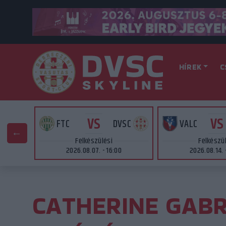
HÍREK
C
VS
VS
AT
FTC
DVSC
VALC
Felkészülési
Felkészü
2026.08.07. - 16:00
2026.08.14. 
CATHERINE GABR