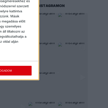
zönségmérésekhez és
KÖVESS MINKET INSTAGRAMON
ódszerrel szerzett
elyre kattintva
ezzünk. Másik
ás megadása előtt
hogy személyes
áll tiltakozni az
egváltoztathatja a
z oldal alján
FOGADOM