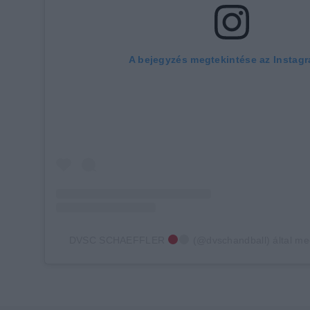
A bejegyzés megtekintése az Instag
DVSC SCHAEFFLER
(@dvschandball) által me