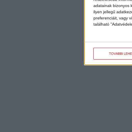
adatainak bizonyos k
ilyen jellegű adatke
preferenciáit, vagy v
található "Adatvéde
TOVÁBBI LEH