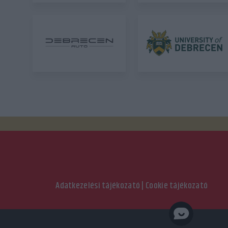
Adatkezelési tájékozató
|
Cookie tájékozató