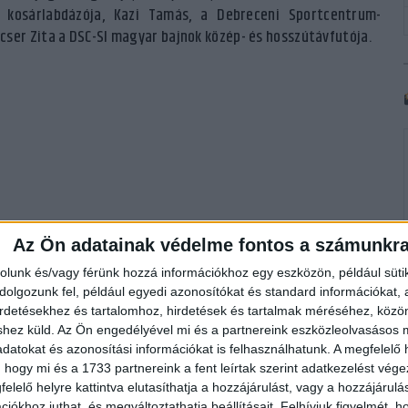
ő kosárlabdázója, Kazi Tamás, a Debreceni Sportcentrum-
cser Zita a DSC-SI magyar bajnok közép- és hosszútávfutója.
Az Ön adatainak védelme fontos a számunkr
rolunk és/vagy férünk hozzá információkhoz egy eszközön, például süti
olgozunk fel, például egyedi azonosítókat és standard információkat,
irdetésekhez és tartalomhoz, hirdetések és tartalmak méréséhez, kö
shez küld.
Az Ön engedélyével mi és a partnereink eszközleolvasásos m
datokat és azonosítási információkat is felhasználhatunk. A megfelelő h
 hogy mi és a 1733 partnereink a fent leírtak szerint adatkezelést vég
elelő helyre kattintva elutasíthatja a hozzájárulást, vagy a hozzájárul
iókhoz juthat, és megváltoztathatja beállításait.
Felhívjuk figyelmét, 