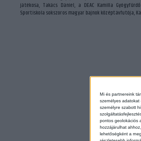
játékosa, Takács Dániel, a DEAC Kamilla Gyógyfürd
Sportiskola sokszoros magyar bajnok középtávfutója, Ká
Mi és partnereink tá
személyes adatokat d
személyre szabott h
szolgáltatásfejleszté
pontos geolokációs a
hozzájárulhat ahhoz,
lehetőségként a megf
részletesebb informác