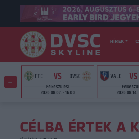
HÍREK
C
VS
VS
AT
FTC
DVSC
VALC
Felkészülési
Felkészü
2026.08.07. - 16:00
2026.08.14. 
CÉLBA ÉRTEK A 