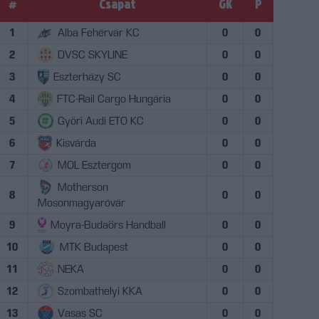
#
Csapat
GK
P
1
Alba Fehérvár KC
0
0
2
DVSC SKYLINE
0
0
3
Eszterházy SC
0
0
4
FTC-Rail Cargo Hungária
0
0
5
Győri Audi ETO KC
0
0
6
Kisvárda
0
0
7
MOL Esztergom
0
0
Motherson
8
0
0
Mosonmagyaróvár
9
Moyra-Budaörs Handball
0
0
10
MTK Budapest
0
0
11
NEKA
0
0
12
Szombathelyi KKA
0
0
13
Vasas SC
0
0