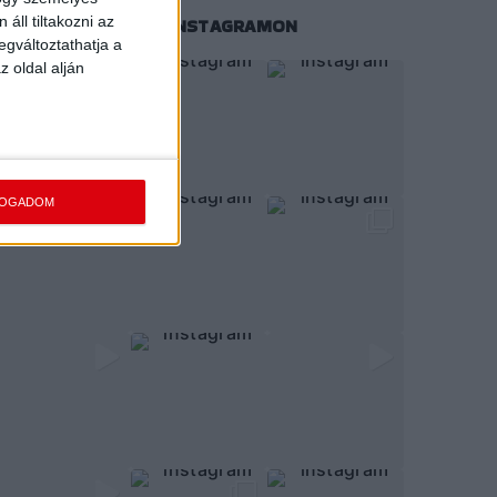
áll tiltakozni az
KÖVESS MINKET INSTAGRAMON
egváltoztathatja a
z oldal alján
FOGADOM