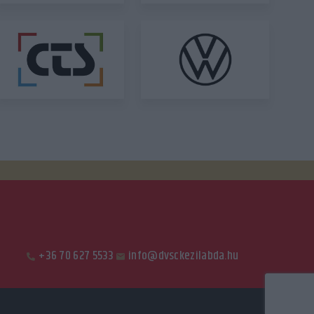
+36 70 627 5533
info@dvsckezilabda.hu