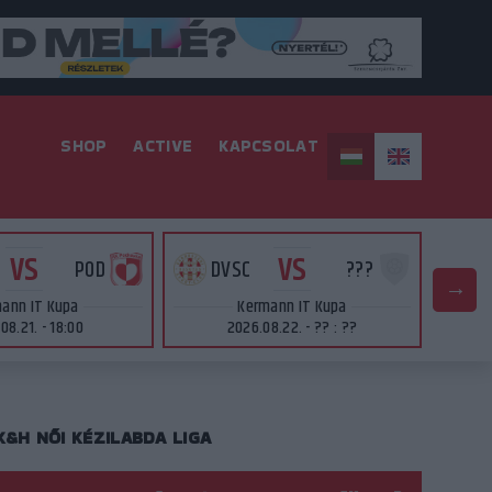
SHOP
ACTIVE
KAPCSOLAT
VS
VS
POD
DVSC
???
D
ann IT Kupa
Kermann IT Kupa
08.21. - 18:00
2026.08.22. - ?? : ??
K&H NŐI KÉZILABDA LIGA