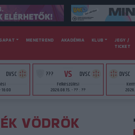
SAPAT
MENETREND
AKADÉMIA
KLUB
JEGY /
TICKET
VS
DVSC
???
DVSC
DVSC
lési
Felkészülési
Kerm
- 16:00
2026.08.15. - ?? : ??
2026.
KÉK VÖDRÖK