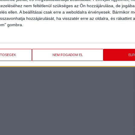
ezeléséhez nem feltétlenül szükséges az Ön hozzájárulása, de jogában 
zelés ellen. A beállításai csak erre a weboldalra érvényesek. Bármikor m
isszavonhatja hozzájárulását, ha visszatér erre az oldalra, és rákattint a
lem" gombra.
ETŐSÉGEK
NEM FOGADOM EL
EL