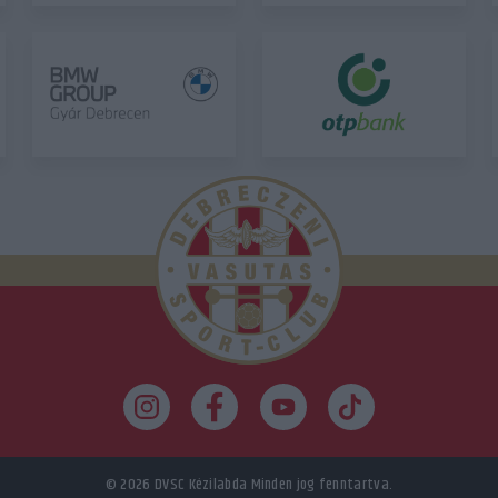
© 2026
DVSC Kézilabda
Minden jog fenntartva.