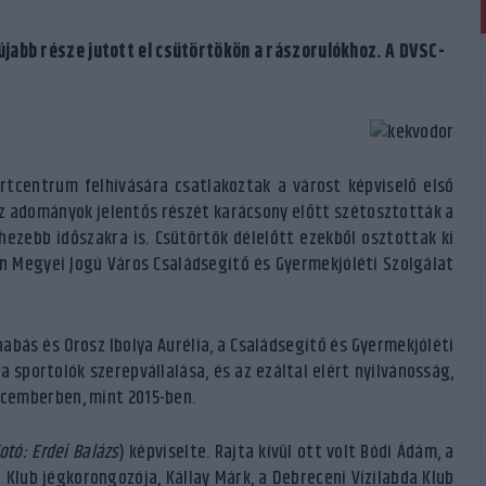
abb része jutott el csütörtökön a rászorulókhoz. A DVSC-
tcentrum felhívására csatlakoztak a várost képviselő első
 Az adományok jelentős részét karácsony előtt szétosztották a
zebb időszakra is. Csütörtök délelőtt ezekből osztottak ki
 Megyei Jogú Város Családsegítő és Gyermekjóléti Szolgálat
nabás és Orosz Ibolya Aurélia, a Családsegítő és Gyermekjóléti
 sportolók szerepvállalása, és az ezáltal elért nyilvánosság,
cemberben, mint 2015-ben.
otó: Erdei Balázs
) képviselte. Rajta kívül ott volt Bódi Ádám, a
 Klub jégkorongozója, Kállay Márk, a Debreceni Vízilabda Klub