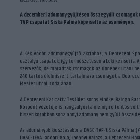
Közzétéve: 2016.01.28.
A decemberi adománygyűjtésen összegyűlt csomagok új
TVP csapatát Siska Pálma képviselte az eseményen.
A Kék Vödör adománygyűjtő akcióhoz, a Debreceni Spor
osztályú csapatok, így természetesen a Loki kézisei is.
szervezők, de maradtak csomagok az ünnepek utáni nehe
240 tartós élelmiszert tartalmazó csomagot a Debrecen
Mester utcai irodájában.
A Debreceni Karitatív Testület soros elnöke, Balogh Bar
Központ vezetője is hangsúlyozta mennyire fontos volt a
hiszen korábban soha annyi adomány nem gyűlt össze de
Az adományok kiosztásakor a DVSC-TVP-t Siska Pálma (
F
DVSC-TEVA labdarúgója, Ladányi Balázs, a Debreceni Hoki