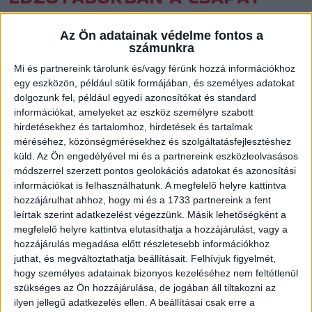
Közzétéve: 2017.07.23.
Az Ön adatainak védelme fontos a
Szombaton Lendvára utazott a DVSC-TVP, a szlovéniai
számunkra
városban edzőtáborozik tíz napot a csapat.
Mi és partnereink tárolunk és/vagy férünk hozzá információkhoz
egy eszközön, például sütik formájában, és személyes adatokat
dolgozunk fel, például egyedi azonosítókat és standard
információkat, amelyeket az eszköz személyre szabott
A debreceni lányok reggel indultak el, s délután már Lendvára
hirdetésekhez és tartalomhoz, hirdetések és tartalmak
ért a csapat busza. A felnőtt válogatott nyári
méréséhez, közönségmérésekhez és szolgáltatásfejlesztéshez
edzőtáborozására meghívott három debreceni játékos,
küld.
Az Ön engedélyével mi és a partnereink eszközleolvasásos
Horváth-Pásztor Bettina, Sirián Szederke és Hársfalvi Júlia
módszerrel szerzett pontos geolokációs adatokat és azonosítási
elutaztak a csapattal, ők majd vasárnap este autóznak át
információkat is felhasználhatunk. A megfelelő helyre kattintva
hozzájárulhat ahhoz, hogy mi és a 1733 partnereink a fent
Balatonboglárra, ahol másnap kezdődik el a keret
leírtak szerint adatkezelést végezzünk. Másik lehetőségként a
edzőtáborozása.
megfelelő helyre kattintva elutasíthatja a hozzájárulást, vagy a
hozzájárulás megadása előtt részletesebb információkhoz
A junior válogatottal a nyári Európa-bajnokságra készülő
juthat, és megváltoztathatja beállításait.
Felhívjuk figyelmét,
debreceni trió tagjai közül Pénzes Laura nem utazik a
hogy személyes adatainak bizonyos kezeléséhez nem feltétlenül
kontinensbajnokságra, így ő ott van Lendván, Tóvizi Petra és
szükséges az Ön hozzájárulása, de jogában áll tiltakozni az
ilyen jellegű adatkezelés ellen. A beállításai csak erre a
Román Dorina maradt a korosztályos nemzeti csapattal.