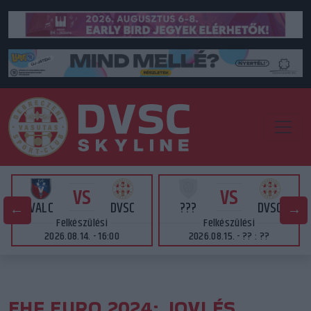
VS
VS
VALC
DVSC
???
DVSC
Felkészülési
Felkészülési
2026.08.14. - 16:00
2026.08.15. - ?? : ??
EHF EURO 2024: JOVI ÉS