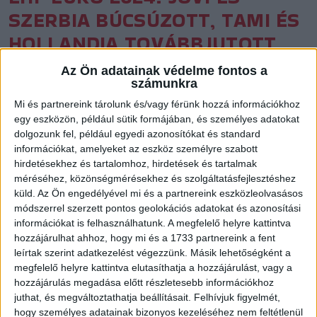
SZERBIA BÚCSÚZOTT, TAMI ÉS
HOLLANDIA TOVÁBBJUTOTT
Közzétéve: 2024.12.04.
Az Ön adatainak védelme fontos a
számunkra
A női kézilabda Eb keddi játéknapján Jovana Jovovics három
Mi és partnereink tárolunk és/vagy férünk hozzá információkhoz
gólt lőtt a románok elleni mérkőzésen, de Szerbia ismét
egy eszközön, például sütik formájában, és személyes adatokat
kikapott, így kiesett. Tamara Haggerty egyszer talált be az
dolgozunk fel, például egyedi azonosítókat és standard
ukránok elleni meccsen, amit 20 góllal nyert meg Hollandia
információkat, amelyeket az eszköz személyre szabott
és hibátlan mérleggel jutott a középdöntőbe.
hirdetésekhez és tartalomhoz, hirdetések és tartalmak
méréséhez, közönségmérésekhez és szolgáltatásfejlesztéshez
küld.
Az Ön engedélyével mi és a partnereink eszközleolvasásos
módszerrel szerzett pontos geolokációs adatokat és azonosítási
információkat is felhasználhatunk. A megfelelő helyre kattintva
hozzájárulhat ahhoz, hogy mi és a 1733 partnereink a fent
leírtak szerint adatkezelést végezzünk. Másik lehetőségként a
megfelelő helyre kattintva elutasíthatja a hozzájárulást, vagy a
hozzájárulás megadása előtt részletesebb információkhoz
juthat, és megváltoztathatja beállításait.
Felhívjuk figyelmét,
hogy személyes adatainak bizonyos kezeléséhez nem feltétlenül