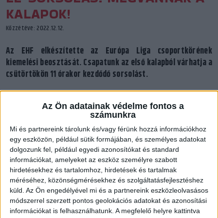
KALAPOK!
Közzétéve: 2022.12.12.
Az EHF elkészítette az Európa Liga csoportkörének
kiemelési beosztását. Csapatunk az első kalapból várhatja a
csütörtökön 11 órakor kezdődő sorsolást.
Az Ön adatainak védelme fontos a
számunkra
Mi és partnereink tárolunk és/vagy férünk hozzá információkhoz
egy eszközön, például sütik formájában, és személyes adatokat
dolgozunk fel, például egyedi azonosítókat és standard
információkat, amelyeket az eszköz személyre szabott
hirdetésekhez és tartalomhoz, hirdetések és tartalmak
méréséhez, közönségmérésekhez és szolgáltatásfejlesztéshez
küld.
Az Ön engedélyével mi és a partnereink eszközleolvasásos
módszerrel szerzett pontos geolokációs adatokat és azonosítási
információkat is felhasználhatunk. A megfelelő helyre kattintva