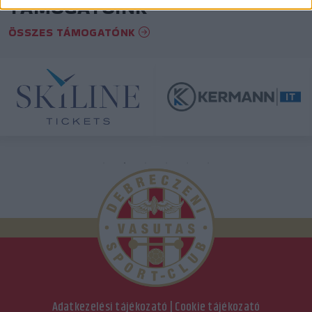
TÁMOGATÓINK
ÖSSZES TÁMOGATÓNK
Adatkezelési tájékozató
|
Cookie tájékozató