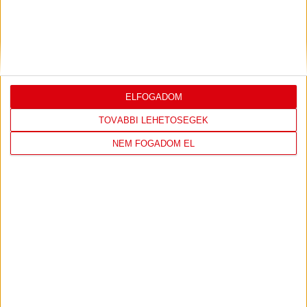
4
FTC-Rail Cargo Hungária
0
0
5
Győri Audi ETO KC
0
0
6
Kisvárda
0
0
7
MOL Esztergom
0
0
8
Motherson Mosonmagyaróvár
0
0
9
Moyra-Budaörs Handball
0
0
ELFOGADOM
10
MTK Budapest
0
0
11
NEKA
0
0
TOVÁBBI LEHETŐSÉGEK
12
Szombathelyi KKA
0
0
NEM FOGADOM EL
13
Vasas SC
0
0
14
Vác
0
0
KÖVESS MINKET FACEBOOKON