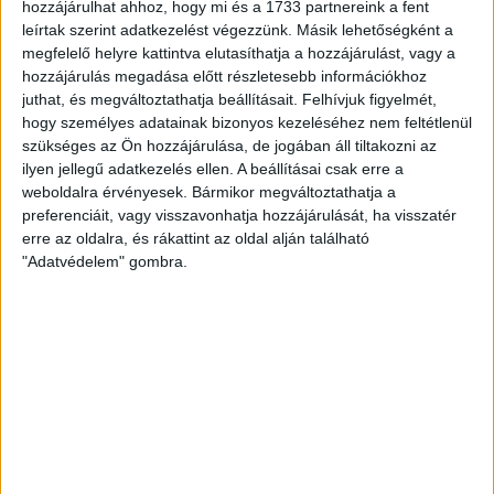
Történelmi magyar sikerrel zárult az EHF Európa Liga selejtezője,
hozzájárulhat ahhoz, hogy mi és a 1733 partnereink a fent
leírtak szerint adatkezelést végezzünk. Másik lehetőségként a
hiszen a kiemelt DVSC SCHAEFFLER mellett bejutott a selejtezőből
megfelelő helyre kattintva elutasíthatja a hozzájárulást, vagy a
mindhárom magyar csapat, a Praktiker-Vác, a Siófok és a
hozzájárulás megadása előtt részletesebb információkhoz
Motherson-Mosonmagyaróvár is. Mivel az azonos nemzetbeli
juthat, és megváltoztathatja beállításait.
Felhívjuk figyelmét,
együttesek nem kerülhetnek egy négyesbe a csoportkörben így a
hogy személyes adatainak bizonyos kezeléséhez nem feltétlenül
várható ellenfelek körét is szűkíteni tudjuk.
szükséges az Ön hozzájárulása, de jogában áll tiltakozni az
ilyen jellegű adatkezelés ellen. A beállításai csak erre a
weboldalra érvényesek. Bármikor megváltoztathatja a
A váciak és a mosonmagyaróváriak egyaránt a második kalapba
preferenciáit, vagy visszavonhatja hozzájárulását, ha visszatér
kerültek így innen vagy a dán Nyköbing vagy a francia Besancon
erre az oldalra, és rákattint az oldal alján található
lesz az ellenfelünk. A Siófok a negyedik kalapból várja a csütörtöki
"Adatvédelem" gombra.
húzást, így innen háromesélyes, hogy kivel kerülünk szembe:
maradt a horvát Koprivnica, a német Thüringer HC és a norvég
Fana.
Jelen állás szerint úgy tűnik, hogy a DVSC SCHAEFFLER az első, a
negyedik és a hatodik fordulóban játszik hazai pályán.
A SORSOLÁSI KALAPOK