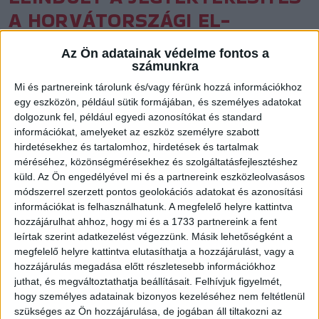
A HORVÁTORSZÁGI EL-
MECCSRE
Az Ön adatainak védelme fontos a
Közzétéve: 2023.01.09.
számunkra
Mi és partnereink tárolunk és/vagy férünk hozzá információkhoz
Január 15-én, vasárnap 16 órakor a horvátországi Koprivnicán
egy eszközön, például sütik formájában, és személyes adatokat
játszik Európa Liga mérkőzést a DVSC SCHAEFFLER. A
dolgozunk fel, például egyedi azonosítókat és standard
találkozóra a vendégjegyeket 6500 forintos egységáron,
információkat, amelyeket az eszköz személyre szabott
klubunkon keresztül lehet megvásárolni honlapunkon, a JEGY
hirdetésekhez és tartalomhoz, hirdetések és tartalmak
méréséhez, közönségmérésekhez és szolgáltatásfejlesztéshez
ÉS BÉRLET (https://dvsckezilabda.hu/jegy-es-berlet/)
küld.
Az Ön engedélyével mi és a partnereink eszközleolvasásos
menüpont alatt. A hazai klub kérésének megfelelően kedd
módszerrel szerzett pontos geolokációs adatokat és azonosítási
délben kell lezárnunk a jegyértékesítést.
információkat is felhasználhatunk. A megfelelő helyre kattintva
hozzájárulhat ahhoz, hogy mi és a 1733 partnereink a fent
Az így megvásárolt belépőket a helyszínen, 14.30 és 15.30
leírtak szerint adatkezelést végezzünk. Másik lehetőségként a
között, a DVSC Kézilabda Kft. munkatársaitól lehet átvenni. Az
megfelelő helyre kattintva elutasíthatja a hozzájárulást, vagy a
hozzájárulás megadása előtt részletesebb információkhoz
azonosítás a visszaigazoló e-mailben szereplő QR-kód alapján
juthat, és megváltoztathatja beállításait.
Felhívjuk figyelmét,
történik.
hogy személyes adatainak bizonyos kezeléséhez nem feltétlenül
szükséges az Ön hozzájárulása, de jogában áll tiltakozni az