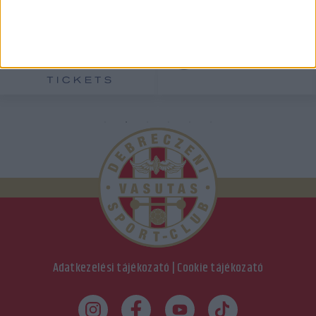
Adatkezelési tájékozató
|
Cookie tájékozató