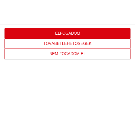
ELFOGADOM
TOVÁBBI LEHETŐSÉGEK
NEM FOGADOM EL
DVSC KÉZILABDA
8 hours 46 minutes ago
Első idegenbeli felkészülési mérkőzésünkön a Ferencvároshoz
látogatunk.