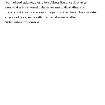
ilyen jellegű adatkezelés ellen. A beállításai csak erre a
weboldalra érvényesek. Bármikor megváltoztathatja a
preferenciáit, vagy visszavonhatja hozzájárulását, ha visszatér
erre az oldalra, és rákattint az oldal alján található
"Adatvédelem" gombra.
K&H NŐI KÉZILABDA LIGA
#
Csapat
GK
P
1
Alba Fehérvár KC
0
0
2
DVSC SKYLINE
0
0
3
Eszterházy SC
0
0
4
FTC-Rail Cargo Hungária
0
0
5
Győri Audi ETO KC
0
0
6
Kisvárda
0
0