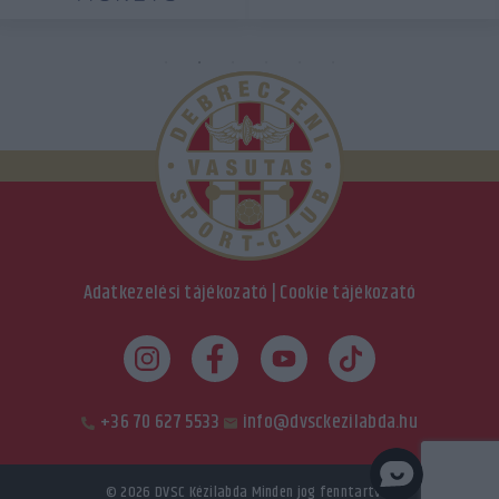
Adatkezelési tájékozató
|
Cookie tájékozató
+36 70 627 5533
info@dvsckezilabda.hu
© 2026
DVSC Kézilabda
Minden jog fenntartva.