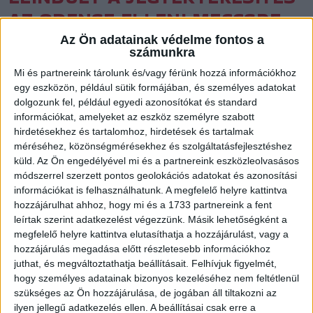
AZ ODENSE ELLENI MECCSRE
Közzétéve: 2026.03.10.
Az Ön adatainak védelme fontos a
számunkra
Elstartolt a hivatalos jegyértékesítés! Mától mindenki
Mi és partnereink tárolunk és/vagy férünk hozzá információkhoz
számára elérhetők a belépők a március 21-i DVSC
egy eszközön, például sütik formájában, és személyes adatokat
dolgozunk fel, például egyedi azonosítókat és standard
SCHAEFFLER-Odense Handbold Bajnokok Ligája
információkat, amelyeket az eszköz személyre szabott
nyolcaddöntőre.
hirdetésekhez és tartalomhoz, hirdetések és tartalmak
méréséhez, közönségmérésekhez és szolgáltatásfejlesztéshez
küld.
Az Ön engedélyével mi és a partnereink eszközleolvasásos
módszerrel szerzett pontos geolokációs adatokat és azonosítási
információkat is felhasználhatunk. A megfelelő helyre kattintva
hozzájárulhat ahhoz, hogy mi és a 1733 partnereink a fent
leírtak szerint adatkezelést végezzünk. Másik lehetőségként a
megfelelő helyre kattintva elutasíthatja a hozzájárulást, vagy a
hozzájárulás megadása előtt részletesebb információkhoz
juthat, és megváltoztathatja beállításait.
Felhívjuk figyelmét,
hogy személyes adatainak bizonyos kezeléséhez nem feltétlenül
szükséges az Ön hozzájárulása, de jogában áll tiltakozni az
ilyen jellegű adatkezelés ellen. A beállításai csak erre a