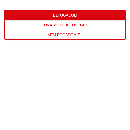
ELFOGADOM
TOVÁBBI LEHETŐSÉGEK
NEM FOGADOM EL
DVSC KÉZILABDA
JELENLEG ITT VAN: HÓDOS IMRE
RENDEZVÉNYCSARNOK
2 days 3 hours ago
Felkészülés:
CSM Slatina
238
3
View on Facebook
Share