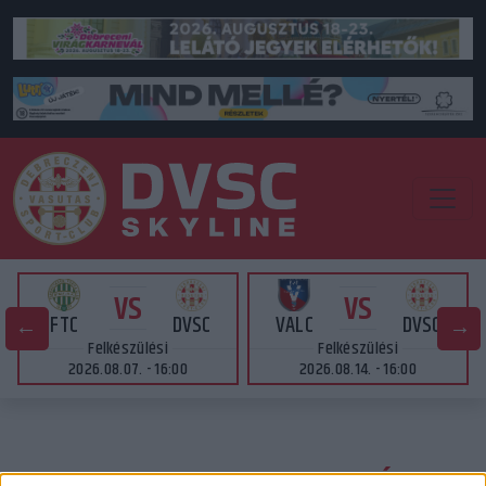
VS
VS
FTC
DVSC
VALC
DVSC
Felkészülési
Felkészülési
2026.08.07. - 16:00
2026.08.14. - 16:00
ELINORE JOHANSSON NYÁRON