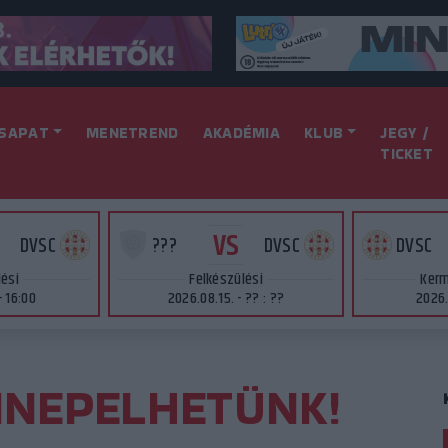
SAPAT
MENETREND
AKADÉMIA
KLUB
JEGY /
TICKET
VS
DVSC
???
DVSC
DVSC
lési
Felkészülési
Kerm
- 16:00
2026.08.15. - ?? : ??
2026.
NNEPELHETÜNK!