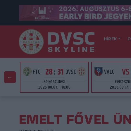
HÍREK
C
VS
28
:
31
AT
FTC
DVSC
VALC
Felkészülési
Felkészü
2026.08.07. - 16:00
2026.08.14. 
EMELT FŐVEL Ü