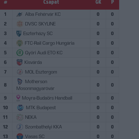
#
Csapat
GK
P
1
Alba Fehérvár KC
0
0
2
DVSC SKYLINE
0
0
3
Eszterházy SC
0
0
4
FTC-Rail Cargo Hungária
0
0
5
Győri Audi ETO KC
0
0
6
Kisvárda
0
0
7
MOL Esztergom
0
0
Motherson
8
0
0
Mosonmagyaróvár
9
Moyra-Budaörs Handball
0
0
10
MTK Budapest
0
0
11
NEKA
0
0
12
Szombathelyi KKA
0
0
13
Vasas SC
0
0