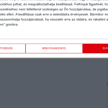
iókhoz juthat, és megváltoztathatja beállításait.
Felhívjuk figyelmét, 
tünk át, hihetetlen élmény ilyen közegben, ilyen közönség
ezeléséhez nem feltétlenül szükséges az Ön hozzájárulása, de jogában 
zke vagyok a csapatomra. Ma is jól játszottunk, és nagyszerű
zelés ellen. A beállításai csak erre a weboldalra érvényesek. Bármikor m
 nézőknek is a nagyszerű teljesítményt.
isszavonhatja hozzájárulását, ha visszatér erre az oldalra, és rákattint a
a csapatunk a szezonban, gratulálok minden játékosomnak.
lem" gombra.
érdi, mind a debreceni szurkolóknak. A harmadik hely mellé
ETŐSÉGEK
NEM FOGADOM EL
EL