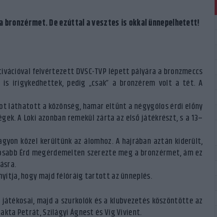
 bronzérmet. De ezúttal a vesztes is okkal ünnepelhetett!
ivációval felvértezett DVSC-TVP lépett pályára a bronzmeccs
 is irigykedhettek, pedig „csak” a bronzérem volt a tét. A
t láthatott a közönség, hamar eltűnt a négygólos érdi előny
ek. A Loki azonban remekül zárta az első játékrészt, s a 13–
gyon közel kerültünk az álomhoz. A hajrában aztán kiderült,
tinosabb Érd megérdemelten szerezte meg a bronzérmet, ám ez
ásra.
nyítja, hogy majd félóráig tartott az ünneplés.
játékosai, majd a szurkolók és a klubvezetés köszöntötte az
lakta Petrát, Szilágyi Ágnest és Víg Vivient.