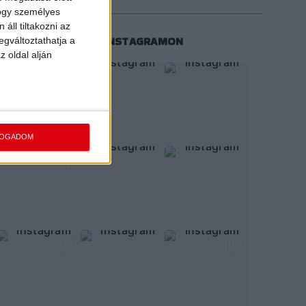
hogy személyes
áll tiltakozni az
KÖVESS MINKET INSTAGRAMON
egváltoztathatja a
z oldal alján
FOGADOM