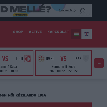
SHOP
ACTIVE
KAPCSOLAT
VS
VS
POD
DVSC
???
D
ann IT Kupa
Kermann IT Kupa
08.21. - 18:00
2026.08.22. - ?? : ??
K&H NŐI KÉZILABDA LIGA