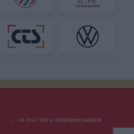
+36 70 627 5533
info@dvsckezilabda.hu