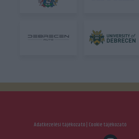
Adatkezelési tájékozató
|
Cookie tájékozató