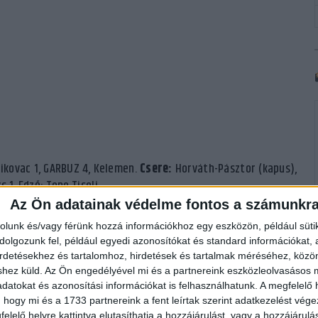
Klikovac 1, GARBUZ 4, Kelemen.
Csere:
Horváth-Pásztor (kapus),
s 1. Edző: Tone Tiselj
cs 2, SIGNATÉ 2, KLIVINYI 5, Fekete B. 2
Csere:
Gridnyeva, Győri
Az Ön adatainak védelme fontos a számunkr
 (1), Havronyina, Gulyás, Vajda L.
Edző:
Szabó Edina
rolunk és/vagy férünk hozzá információkhoz egy eszközön, például süti
-7.
27. p.
: 11–9.
34.p.
:16-11.
45. p.:
17-15.
54.p.:
18-18.
58. p.:
19-
olgozunk fel, például egyedi azonosítókat és standard információkat,
irdetésekhez és tartalomhoz, hirdetések és tartalmak méréséhez, kö
shez küld.
Az Ön engedélyével mi és a partnereink eszközleolvasásos m
datokat és azonosítási információkat is felhasználhatunk. A megfelelő h
 hogy mi és a 1733 partnereink a fent leírtak szerint adatkezelést vég
elelő helyre kattintva elutasíthatja a hozzájárulást, vagy a hozzájárul