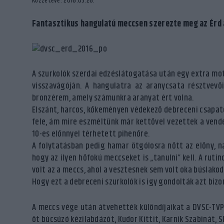
Közzétéve: 2016.05.26.
Fantasztikus hangulatú meccsen szerezte meg az Érd a
A szurkolók szerdai edzéslátogatása után egy extra mot
visszavágóján. A hangulatra az aranycsata résztvevői
bronzérem, amely számunkra aranyat ért volna.
Elszánt, harcos, kőkeményen védekező debreceni csapato
fele, ám mire eszméltünk már kettővel vezettek a vendég
10-es előnnyel térhetett pihenőre.
A folytatásban pedig hamar ötgólosra nőtt az előny, na
hogy az ilyen hőfokú meccseket is „tanulni” kell. A ru
volt az a meccs, ahol a vesztesnek sem volt oka búslakod
Hogy ezt a debreceni szurkolók is így gondolták azt bizo
A meccs vége után átvehették különdíjaikat a DVSC-TVP 
öt búcsúzó kézilabdázót, Kudor Kittit, Karnik Szabinát, S