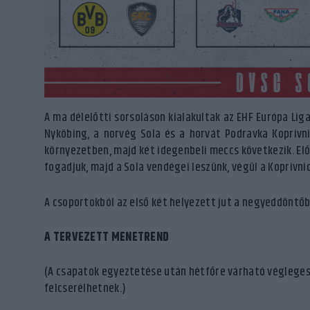
A ma délelőtti sorsoláson kialakultak az EHF Európa Lig
Nyköbing, a norvég Sola és a horvát Podravka Koprivn
környezetben, majd két idegenbeli meccs következik. El
fogadjuk, majd a Sola vendégei leszünk, végül a Koprivnic
A csoportokból az első két helyezett jut a negyeddöntőb
A TERVEZETT MENETREND
(A csapatok egyeztetése után hétfőre várható végleges 
felcserélhetnek.)