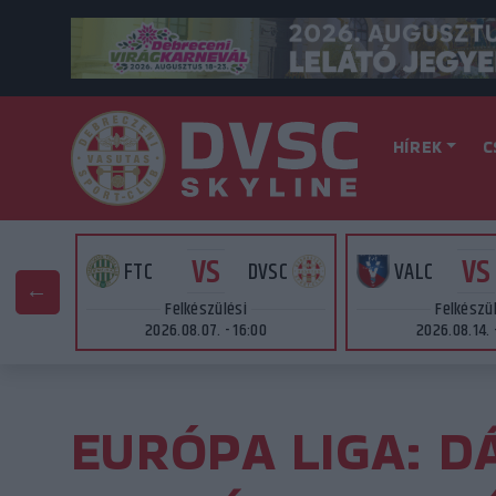
HÍREK
C
VS
VS
AT
FTC
DVSC
VALC
Felkészülési
Felkészü
2026.08.07. - 16:00
2026.08.14. 
EURÓPA LIGA: D