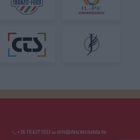
+36 70 627 5533
info@dvsckezilabda.hu