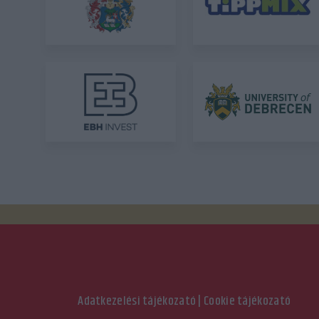
Adatkezelési tájékozató
|
Cookie tájékozató