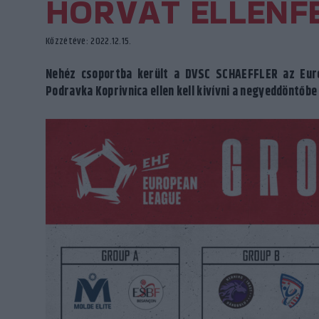
HORVÁT ELLENF
Közzétéve: 2022.12.15.
Nehéz csoportba került a DVSC SCHAEFFLER az Euró
Podravka Koprivnica ellen kell kivívni a negyeddöntőbe 