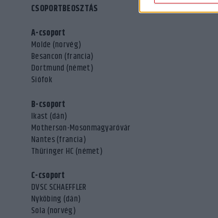
CSOPORTBEOSZTÁS
A-csoport
Molde (norvég)
Besancon (francia)
Dortmund (német)
Siófok
B-csoport
Ikast (dán)
Motherson-Mosonmagyaróvár
Nantes (francia)
Thüringer HC (német)
C-csoport
DVSC SCHAEFFLER
Nyköbing (dán)
Sola (norvég)