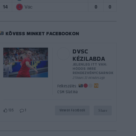
14
Vác
0
0
KÖVESS MINKET FACEBOOKON
DVSC
KÉZILABDA
JELENLEG ITT VAN:
HÓDOS IMRE
RENDEZVÉNYCSARNOK
21 hours 33 minutes ago
Felkészülés:
CSM Slatina
135
1
View on Facebook
Share