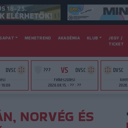
SAPAT
MENETREND
AKADÉMIA
KLUB
JEGY /
TICKET
VS
DVSC
???
DVSC
DVSC
lési
Felkészülési
Kerm
- 16:00
2026.08.15. - ?? : ??
2026.
ÁN, NORVÉG ÉS