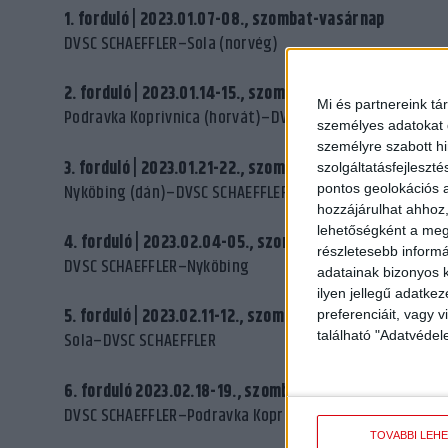
1. forduló | 2023.01.07-08., szombat-vasárnap
DVSC SCHAEFFLER–Sola (norvég)
2. forduló | 2023.01.14-15., szombat-vasárnap
Mi és partnereink tá
Podravka Koprivnica (horvát)–DVSC SCHAEFFLER
személyes adatokat d
személyre szabott h
3. forduló | 2023.01.21-22., szombat-vasárnap
szolgáltatásfejleszté
Nyköbing (dán)–DVSC SCHAEFFLER
pontos geolokációs a
hozzájárulhat ahhoz,
lehetőségként a megf
4. forduló | 2023.02.04-05., szombat-vasárnap
részletesebb informác
DVSC SCHAEFFLER–Nyköbing
adatainak bizonyos k
ilyen jellegű adatke
5. forduló | 2023.02.11-12., szombat-vasárnap
preferenciáit, vagy v
található "Adatvéde
Sola–DVSC SCHAEFFLER
6. forduló 2023.02.18-19., szombat-vasárnap
DVSC SCHAEFFLER–Podravka Koprivnica
TOVÁBBI LEH