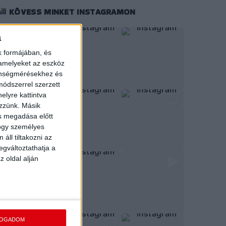
KÖVESS MINKET INSTAGRAMON
a
k formájában, és
 amelyeket az eszköz
zönségmérésekhez és
ódszerrel szerzett
elyre kattintva
ezzünk. Másik
ás megadása előtt
hogy személyes
áll tiltakozni az
egváltoztathatja a
z oldal alján
FOGADOM