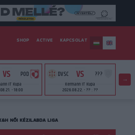
SHOP
ACTIVE
KAPCSOLAT
VS
VS
POD
DVSC
???
D
ann IT Kupa
Kermann IT Kupa
08.21. - 18:00
2026.08.22. - ?? : ??
K&H NŐI KÉZILABDA LIGA