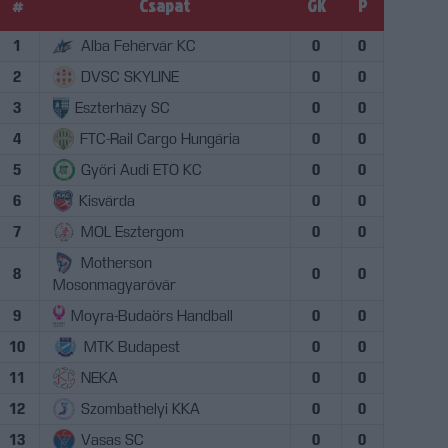
#
Csapat
GK
P
1
Alba Fehérvár KC
0
0
2
DVSC SKYLINE
0
0
3
Eszterházy SC
0
0
4
FTC-Rail Cargo Hungária
0
0
5
Győri Audi ETO KC
0
0
6
Kisvárda
0
0
7
MOL Esztergom
0
0
Motherson
8
0
0
Mosonmagyaróvár
9
Moyra-Budaörs Handball
0
0
10
MTK Budapest
0
0
11
NEKA
0
0
12
Szombathelyi KKA
0
0
13
Vasas SC
0
0