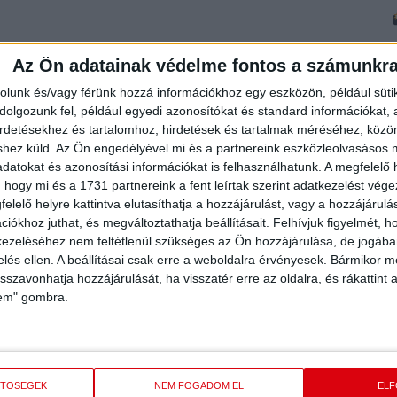
Az Ön adatainak védelme fontos a számunkr
rolunk és/vagy férünk hozzá információkhoz egy eszközön, például süti
olgozunk fel, például egyedi azonosítókat és standard információkat,
irdetésekhez és tartalomhoz, hirdetések és tartalmak méréséhez, kö
shez küld.
Az Ön engedélyével mi és a partnereink eszközleolvasásos m
datokat és azonosítási információkat is felhasználhatunk. A megfelelő h
 hogy mi és a 1731 partnereink a fent leírtak szerint adatkezelést vég
elelő helyre kattintva elutasíthatja a hozzájárulást, vagy a hozzájárul
iókhoz juthat, és megváltoztathatja beállításait.
Felhívjuk figyelmét, 
ezeléséhez nem feltétlenül szükséges az Ön hozzájárulása, de jogában 
zelés ellen. A beállításai csak erre a weboldalra érvényesek. Bármikor m
isszavonhatja hozzájárulását, ha visszatér erre az oldalra, és rákattint a
lem" gombra.
ETŐSÉGEK
NEM FOGADOM EL
EL