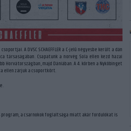
a csoportjai. A DVSC SCHAEFFLER a C-jelű négyesbe került a dán
ica társaságában. Csapatunk a norvég Sola ellen kezd hazai
őbb Horvátországban, majd Dániában. A 4. körben a Nyköbinget
a ellen zárjuk a csoportkört.
e.
program, a csarnokok foglaltsága miatt akár fordulókat is