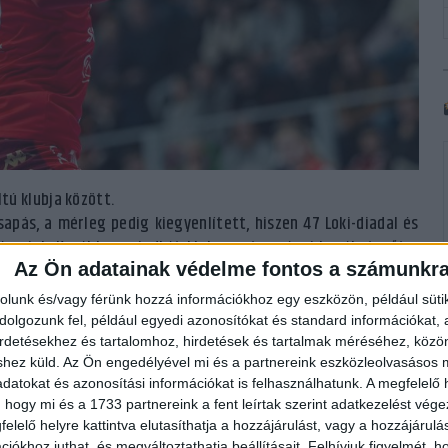
tú klubja között.
apás, a mérleg pedig kiegyenlített, hiszen 47 Loki-diadal és
rosiak. Korábban mindkét klub nyert európai kupákat, sőt a
Az Ön adatainak védelme fontos a számunkr
a – eljutott a csúcsra. Az elmúlt években a DVSC SCHAEFFLER
debreceni sikerrel zárult a piros-fehér együttesek csatája.
rolunk és/vagy férünk hozzá információkhoz egy eszközön, például süti
nórban öt meccsen maradt pont nélkül. Aztán következett egy
olgozunk fel, például egyedi azonosítókat és standard információkat,
találkozóból hármat megnyertek Gulyás Péter tanítványai. A
irdetésekhez és tartalomhoz, hirdetések és tartalmak méréséhez, kö
shez küld.
Az Ön engedélyével mi és a partnereink eszközleolvasásos m
ezeti, két találattal lemaradva követi őt a francia átlövő,
datokat és azonosítási információkat is felhasználhatunk. A megfelelő h
eceni nevelésű Borgyos Panna és Gabrijela Bartulovic sem.
 hogy mi és a 1733 partnereink a fent leírtak szerint adatkezelést vég
yde érkezése után került Dunaújvárosba.
elelő helyre kattintva elutasíthatja a hozzájárulást, vagy a hozzájárul
 Békéscsaba elleni magabiztos, 42–23-as sikerből tíz góllal
iókhoz juthat, és megváltoztathatja beállításait.
Felhívjuk figyelmét, 