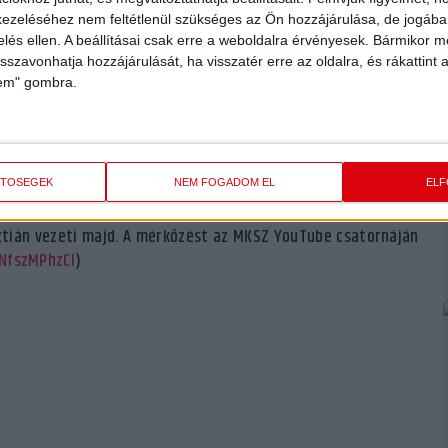
 Alexandra.
ezeléséhez nem feltétlenül szükséges az Ön hozzájárulása, de jogában 
zelés ellen. A beállításai csak erre a weboldalra érvényesek. Bármikor m
isszavonhatja hozzájárulását, ha visszatér erre az oldalra, és rákattint a
vet – mondta a viharsarkiak ellen mind a hét büntetőjét
lem" gombra.
át sikerült átmentenünk 2025-re is. Fontos meccs vár ránk
ud nagyon jól is kézilabdázni. A Békéscsaba ellen is akkor
dekezésünk és gyors, könnyű gólokat tudtunk lőni. Szombaton
hessünk.”
ETŐSÉGEK
NEM FOGADOM EL
EL
anuár 4-én, 18 órakor kezdődő Dunaújvárosi Kohász KA–DVSC
ztián vezeti majd. A mérkőzést az MKSZ YouTube csatornáján
NfszMPhzCI
)