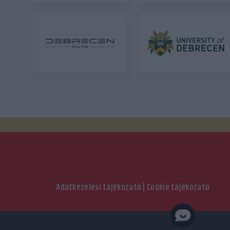
Adatkezelési tájékozató
|
Cookie tájékozató