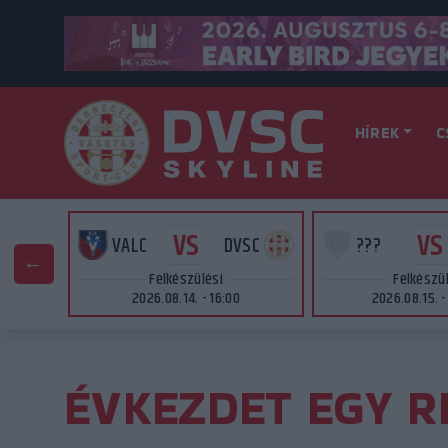
HÍREK
C
VS
VS
SC
VALC
DVSC
???
Felkészülési
Felkészü
2026.08.14. - 16:00
2026.08.15. -
ÉVKEZDET EGY R