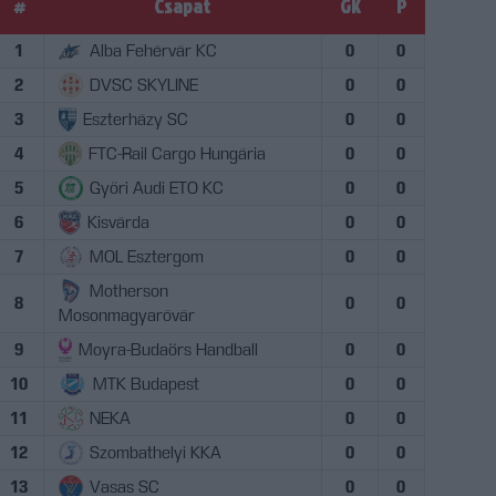
#
Csapat
GK
P
1
Alba Fehérvár KC
0
0
2
DVSC SKYLINE
0
0
3
Eszterházy SC
0
0
4
FTC-Rail Cargo Hungária
0
0
5
Győri Audi ETO KC
0
0
6
Kisvárda
0
0
7
MOL Esztergom
0
0
Motherson
8
0
0
Mosonmagyaróvár
9
Moyra-Budaörs Handball
0
0
10
MTK Budapest
0
0
11
NEKA
0
0
12
Szombathelyi KKA
0
0
13
Vasas SC
0
0