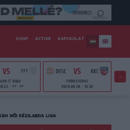
SHOP
ACTIVE
KAPCSOLAT
VS
VS
???
DVSC
KKC
ann IT Kupa
Felkészülési
8.22. - ?? : ??
2026.08.28. - 15:30
K&H NŐI KÉZILABDA LIGA