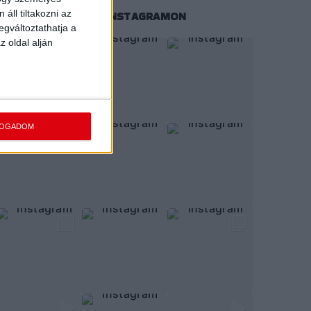
áll tiltakozni az
KÖVESS MINKET INSTAGRAMON
egváltoztathatja a
z oldal alján
FOGADOM