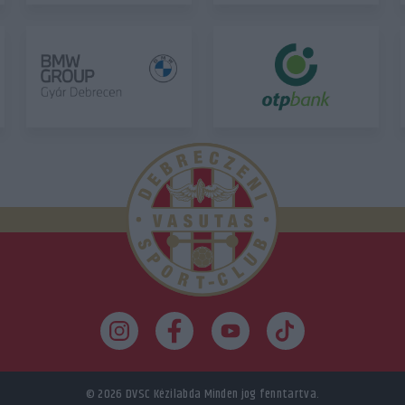
© 2026
DVSC Kézilabda
Minden jog fenntartva.