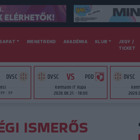
SAPAT
MENETREND
AKADÉMIA
KLUB
JEGY /
TICKET
VS
DVSC
DVSC
POD
DVSC
lési
Kermann IT Kupa
Kerm
 ?? : ??
2026.08.21. - 18:00
2026.0
ÉGI ISMERŐS