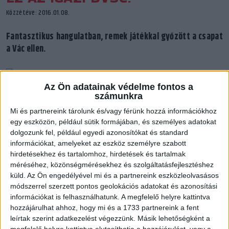
Közzétéve: 2016.01.08.
Fantasztikus hangulatban, remek játékkal győzött a csapat
a Vác ellen.
Az Ön adatainak védelme fontos a
számunkra
Utólag már elárulhatjuk, kicsit aggódtunk. Aggódtunk, hogy
sikerült-e feldolgozni a MTK elleni vereséget, hogy képes lesz-
Mi és partnereink tárolunk és/vagy férünk hozzá információkhoz
egy eszközön, például sütik formájában, és személyes adatokat
e a csapat megmutatni igazi arcát a jó erőkből álló váciak
dolgozunk fel, például egyedi azonosítókat és standard
ellen.
információkat, amelyeket az eszköz személyre szabott
Nos, a választ hamar megkaptuk, hiszen olyan elszántsággal
hirdetésekhez és tartalomhoz, hirdetések és tartalmak
vetette magát harcba a DVSC-TVP, amely előrevetítette a
méréséhez, közönségmérésekhez és szolgáltatásfejlesztéshez
végkifejletet. Kőkemény volt a védekezés, Lajtos Nóri jól
küld.
Az Ön engedélyével mi és a partnereink eszközleolvasásos
védett, támadásban pedig Marija Garbuz vitte a prímet. Orosz
módszerrel szerzett pontos geolokációs adatokat és azonosítási
átlövőnk nem tudott hibázni, s a akadtak társai is,
információkat is felhasználhatunk. A megfelelő helyre kattintva
hozzájárulhat ahhoz, hogy mi és a 1733 partnereink a fent
szellemesen, látványosan kézilabdázott a debreceni
leírtak szerint adatkezelést végezzünk. Másik lehetőségként a
együttes. Marincsák Niki jól szállt be a meccsbe, Karnik