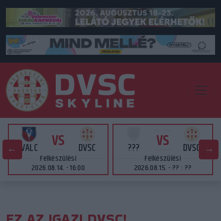
VS
VS
VALC
DVSC
???
DVSC
Felkészülési
Felkészülési
2026.08.14. - 16:00
2026.08.15. - ?? : ??
EZ AZ IGAZI DVSC!