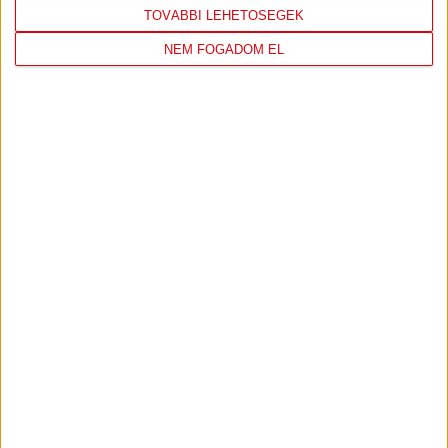
KÖVESS MINKET FACEBOOKON
TOVÁBBI LEHETŐSÉGEK
NEM FOGADOM EL