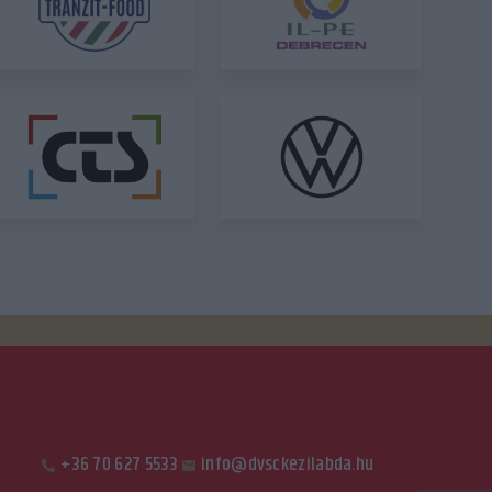
+36 70 627 5533
info@dvsckezilabda.hu