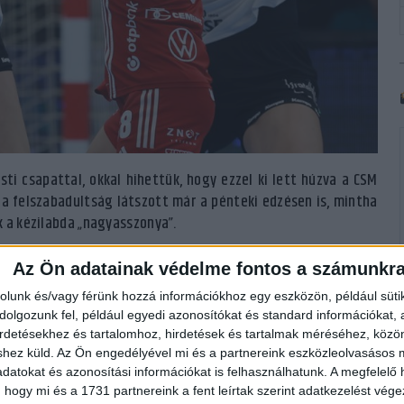
ti csapattal, okkal hihettük, hogy ezzel ki lett húzva a CSM
a felszabadultság látszott már a pénteki edzésen is, mintha
ük a kézilabda „nagyasszonya”.
előtt kezdődött a DVSC SCHAEFFLER nyolcadik BL-csoportmeccse.
Az Ön adatainak védelme fontos a számunkr
bb csodában reménykedtek, ám az első tíz percben semmi sem
rolunk és/vagy férünk hozzá információkhoz egy eszközön, például süti
 is megvoltak a helyzeteink, de ezek rendre kimaradtak, vagy
olgozunk fel, például egyedi azonosítókat és standard információkat,
t mindent. A svéd válogatott kapus már a negyedik védésnél
irdetésekhez és tartalomhoz, hirdetések és tartalmak méréséhez, kö
s Míra megszerezte az első Loki-gólt. Küzdöttek, kúsztak-
shez küld.
Az Ön engedélyével mi és a partnereink eszközleolvasásos m
datokat és azonosítási információkat is felhasználhatunk. A megfelelő h
álltak a gólszerzéssel, illetve Eriksson megbabonázta őket.
 hogy mi és a 1731 partnereink a fent leírtak szerint adatkezelést vég
ezetett a CSM.