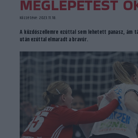
MEGLEPETÉST O
Közzétéve: 2023.11.18.
A küzdőszellemre ezúttal sem lehetett panasz, ám tá
után ezúttal elmaradt a bravúr.