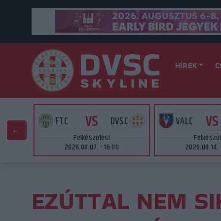
HÍREK
C
VS
VS
AT
FTC
DVSC
VALC
Felkészülési
Felkészü
2026.08.07. - 16:00
2026.08.14. 
EZÚTTAL NEM SI