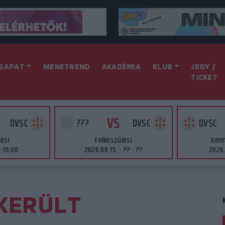
SAPAT
MENETREND
AKADÉMIA
KLUB
JEGY /
TICKET
VS
DVSC
???
DVSC
DVSC
lési
Felkészülési
Kerm
- 16:00
2026.08.15. - ?? : ??
2026.
KERÜLT