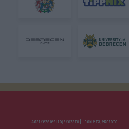
Adatkezelési tájékozató
|
Cookie tájékozató