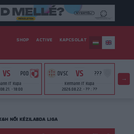
SHOP
ACTIVE
KAPCSOLAT
VS
VS
POD
DVSC
???
D
ann IT Kupa
Kermann IT Kupa
08.21. - 18:00
2026.08.22. - ?? : ??
K&H NŐI KÉZILABDA LIGA