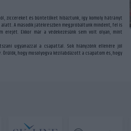
ól, ziccereket és büntetőket hibáztunk, így komoly hátrányt
 alatt. A második játékrészben megpróbáltunk mindent, fel is
im erejét. Ekkor már a védekezésünk sem volt olyan, mint
zani ugyanazzal a csapattal. Sok hiányzónk ellenére jól
. Örülök, hogy mosolyogva kézilabdázott a csapatom és, hogy