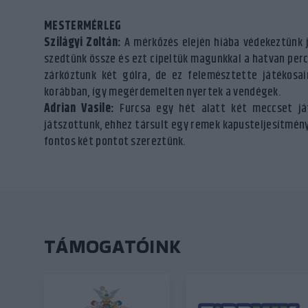
MESTERMÉRLEG
Szilágyi Zoltán:
A mérkőzés elején hiába védekeztünk j
szedtünk össze és ezt cipeltük magunkkal a hatvan perc
zárkóztunk két gólra, de ez felemésztette játékosa
korábban, így megérdemelten nyertek a vendégek.
Adrian Vasile:
Furcsa egy hét alatt két meccset játs
játszottunk, ehhez társult egy remek kapusteljesítmény
fontos két pontot szereztünk.
TÁMOGATÓINK