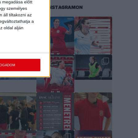
ás megadása előtt
KÖVESS MINKET INSTAGRAMON
hogy személyes
áll tiltakozni az
egváltoztathatja a
z oldal alján
FOGADOM