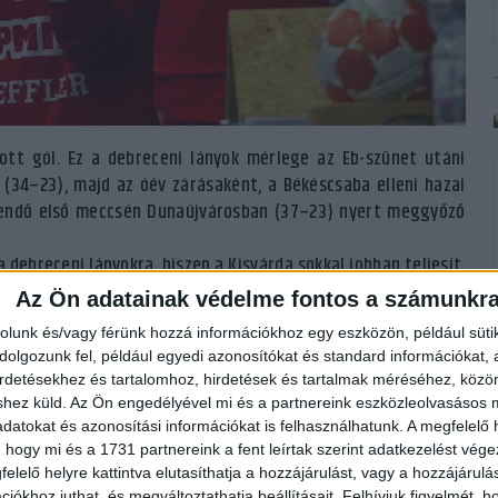
tt gól. Ez a debreceni lányok mérlege az Eb-szünet utáni
(34–23), majd az óév zárásaként, a Békéscsaba elleni hazai
ztendő első meccsén Dunaújvárosban (37–23) nyert meggyőző
debreceni lányokra, hiszen a Kisvárda sokkal jobban teljesít,
lye van az ötödik hely megszerzésére. A szabolcsiak vezére a
Az Ön adatainak védelme fontos a számunkr
issa Kalaus, aki 54 találatával a csapat legeredményesebb
rolunk és/vagy férünk hozzá információkhoz egy eszközön, például süti
en léptek pályára és sokáig vezettek a Vác otthonában, végül
olgozunk fel, például egyedi azonosítókat és standard információkat,
irdetésekhez és tartalomhoz, hirdetések és tartalmak méréséhez, kö
shez küld.
Az Ön engedélyével mi és a partnereink eszközleolvasásos m
nagyrészt ennek köszönhető, hogy jól szerepelnek- kezdte az
datokat és azonosítási információkat is felhasználhatunk. A megfelelő h
 hogy mi és a 1731 partnereink a fent leírtak szerint adatkezelést vég
nnek az ellenszerét, de ami fontosabb, hogy a mi védekezésünk
elelő helyre kattintva elutasíthatja a hozzájárulást, vagy a hozzájárul
lokat lőni, csakúgy mint az elmúlt mérkőzéseken. Az elmúlt
iókhoz juthat, és megváltoztathatja beállításait.
Felhívjuk figyelmét, 