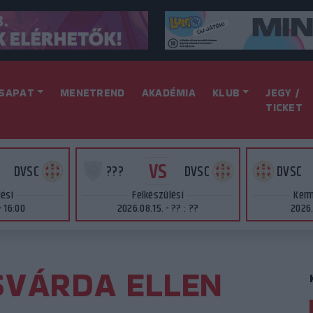
SAPAT
MENETREND
AKADÉMIA
KLUB
JEGY /
TICKET
VS
DVSC
???
DVSC
DVSC
lési
Felkészülési
Kerm
- 16:00
2026.08.15. - ?? : ??
2026.
SVÁRDA ELLEN