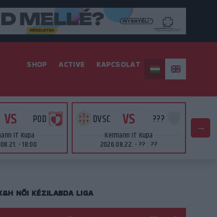
SHOP
ACTIVE
KAPCSOLAT
VS
VS
POD
DVSC
???
D
ann IT Kupa
Kermann IT Kupa
08.21. - 18:00
2026.08.22. - ?? : ??
K&H NŐI KÉZILABDA LIGA