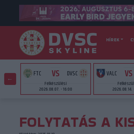
HÍREK
C
VS
VS
AT
FTC
DVSC
VALC
Felkészülési
Felkészü
2026.08.07. - 16:00
2026.08.14. 
FOLYTATÁS A KI