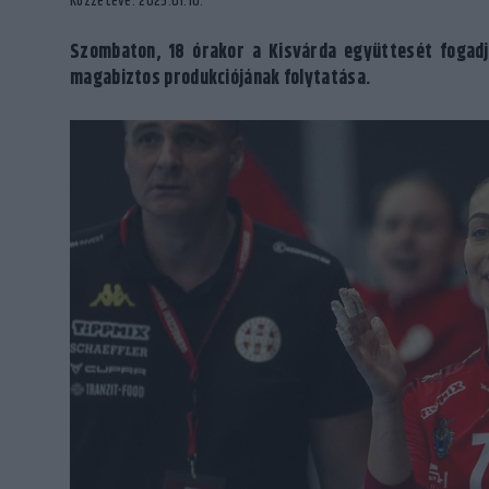
Közzétéve: 2025.01.10.
Szombaton, 18 órakor a Kisvárda együttesét fogad
magabiztos produkciójának folytatása.