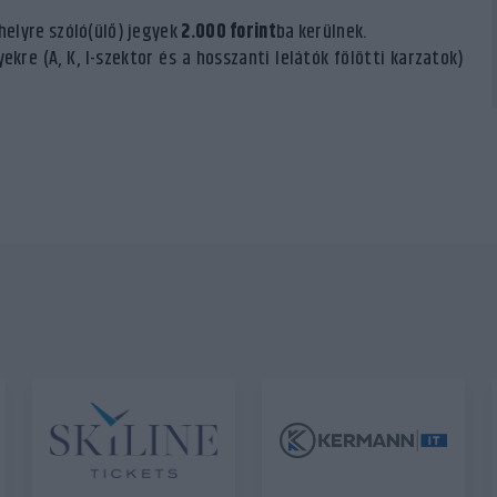
helyre szóló(ülő) jegyek
2.000 forint
ba kerülnek.
ekre (A, K, I-szektor és a hosszanti lelátók fölötti karzatok)