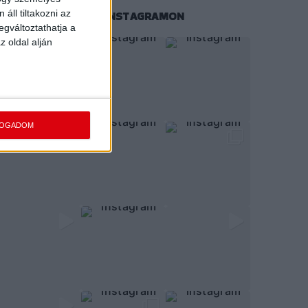
áll tiltakozni az
KÖVESS MINKET INSTAGRAMON
egváltoztathatja a
z oldal alján
FOGADOM