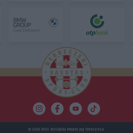
© 2026
DVSC Kézilabda
Minden jog fenntartva.