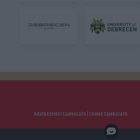
Adatkezelési tájékozató
|
Cookie tájékozató