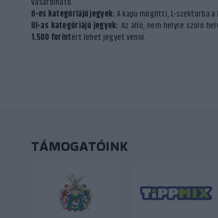
vásárolható.
II-es kategóriájú jegyek:
A kapu mögötti, L-szektorba a 
III-as kategóriájú jegyek:
Az álló, nem helyre szóló hely
1.500 forint
ért lehet jegyet venni.
TÁMOGATÓINK