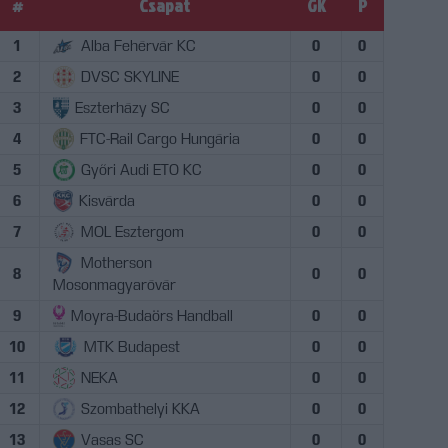
#
Csapat
GK
P
1
Alba Fehérvár KC
0
0
2
DVSC SKYLINE
0
0
3
Eszterházy SC
0
0
4
FTC-Rail Cargo Hungária
0
0
5
Győri Audi ETO KC
0
0
6
Kisvárda
0
0
7
MOL Esztergom
0
0
Motherson
8
0
0
Mosonmagyaróvár
9
Moyra-Budaörs Handball
0
0
10
MTK Budapest
0
0
11
NEKA
0
0
12
Szombathelyi KKA
0
0
13
Vasas SC
0
0