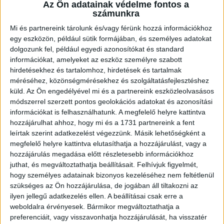
Az Ön adatainak védelme fontos a
DUNAÚJVÁROS ELLENI
számunkra
MECCSRŐL
Mi és partnereink tárolunk és/vagy férünk hozzá információkhoz
egy eszközön, például sütik formájában, és személyes adatokat
Közzétéve: 2017.01.24.
dolgozunk fel, például egyedi azonosítókat és standard
információkat, amelyeket az eszköz személyre szabott
A mérkőzés 18 órakor kezdődik, pénztárnyitás 15.30-kor az
hirdetésekhez és tartalomhoz, hirdetések és tartalmak
ifjúsági mérkőzés kezdete előtt fél órával.
méréséhez, közönségmérésekhez és szolgáltatásfejlesztéshez
küld.
Az Ön engedélyével mi és a partnereink eszközleolvasásos
módszerrel szerzett pontos geolokációs adatokat és azonosítási
A DVSC-TVP–Dunaújvárosi KKA párharcok sora 14 órakor a
információkat is felhasználhatunk. A megfelelő helyre kattintva
juniorok meccsével kezdődik (ez a találkozó díjmentesen
hozzájárulhat ahhoz, hogy mi és a 1731 partnereink a fent
tekinthető meg). Ezután mindenkinek el kell hagynia a
leírtak szerint adatkezelést végezzünk. Másik lehetőségként a
csarnokot, s csak érvényes belépővel lehet visszatérni a 16
megfelelő helyre kattintva elutasíthatja a hozzájárulást, vagy a
órakor kezdődő
hozzájárulás megadása előtt részletesebb információkhoz
juthat, és megváltoztathatja beállításait.
Felhívjuk figyelmét,
hogy személyes adatainak bizonyos kezeléséhez nem feltétlenül
A pénztár az ifimeccs után 15-30-kor nyit. A hazai B-közép ezen
szükséges az Ön hozzájárulása, de jogában áll tiltakozni az
a mérkőzésen is a büfé mellett, a jobboldali A-szektorban
ilyen jellegű adatkezelés ellen. A beállításai csak erre a
foglalhat majd helyet. A vendégszurkolók is a Hódos
weboldalra érvényesek. Bármikor megváltoztathatja a
főbejáratánál levő pénztárban vehetik meg belépőjüket.
preferenciáit, vagy visszavonhatja hozzájárulását, ha visszatér