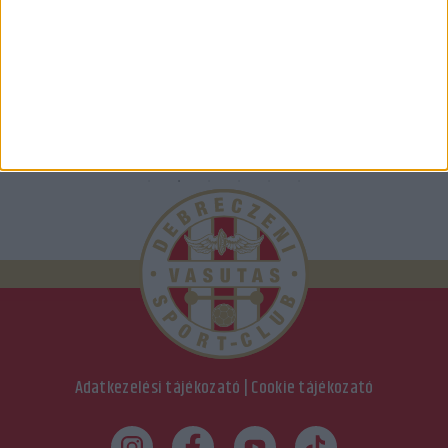
Adatkezelési tájékozató
|
Cookie tájékozató