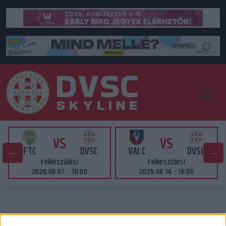
VS
VS
FTC
DVSC
VALC
DVSC
Felkészülési
Felkészülési
2026.08.07. - 16:00
2026.08.14. - 16:00
FONTOS TUDNIVALÓK A