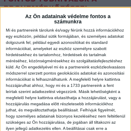
BRONZMÉRKŐZÉSSEL
KAPCSOLATBAN
Az Ön adatainak védelme fontos a
számunkra
Közzétéve: 2016.05.25.
Mi és partnereink tárolunk és/vagy férünk hozzá információkhoz
egy eszközön, például sütik formájában, és személyes adatokat
A DVSC Kézilabda Kft. az alábbiakról tájékoztatja a DVSC-
dolgozunk fel, például egyedi azonosítókat és standard
TVP–Érd mérkőzésre kilátogató szurkolókat.
információkat, amelyeket az eszköz személyre szabott
hirdetésekhez és tartalomhoz, hirdetések és tartalmak
A mérkőzés előtt Ábrók Zsolt, a DVSC Kézilabda Kft.
méréséhez, közönségmérésekhez és szolgáltatásfejlesztéshez
küld.
Az Ön engedélyével mi és a partnereink eszközleolvasásos
ügyvezetője átadja Komárominé Petrovics Enikőnek a csapat
módszerrel szerzett pontos geolokációs adatokat és azonosítási
jótékonysági mezaukcióján összegyűlt összeget. A mérkőzés
információkat is felhasználhatunk. A megfelelő helyre kattintva
szünetében köszöntjük a DVSC-TVP 2015/16-os szezonban
hozzájárulhat ahhoz, hogy mi és a 1733 partnereink a fent
érmet szerzett utánpótláscsapatait. (OSB, 3. hely, U13 Erima
leírtak szerint adatkezelést végezzünk. Másik lehetőségként a
régióbajnokság 1. hely, NB IB Kelet junior, 2. hely, NB II Észak-
megfelelő helyre kattintva elutasíthatja a hozzájárulást, vagy a
Kelet junior 3. hely.) A mérkőzés után Oláh Sándor, az MKSZ
hozzájárulás megadása előtt részletesebb információkhoz
elnökségi tagja adja át a bronzérmeket. Ezután megkapják
juthat, és megváltoztathatja beállításait.
Felhívjuk figyelmét,
hogy személyes adatainak bizonyos kezeléséhez nem feltétlenül
elismerésüket a DVSC-TVP felnőtt csapatának legjobbjai
szükséges az Ön hozzájárulása, de jogában áll tiltakozni az
(Legeredményesebb Játékos, Év Kézilabdázója, Közönségdíjas).
ilyen jellegű adatkezelés ellen. A beállításai csak erre a