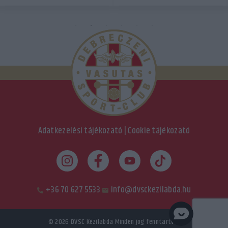
Adatkezelési tájékozató
|
Cookie tájékozató
+36 70 627 5533
info@dvsckezilabda.hu
© 2026
DVSC Kézilabda
Minden jog fenntartva.