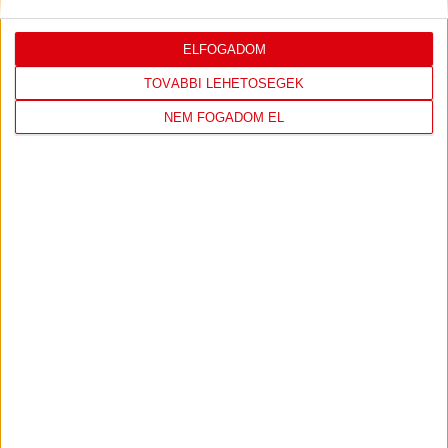
ELFOGADOM
TOVÁBBI LEHETŐSÉGEK
NEM FOGADOM EL
DVSC KÉZILABDA
JELENLEG ITT VAN: HÓDOS IMRE
RENDEZVÉNYCSARNOK
1 day 20 hours ago
Felkészülés:
CSM Slatina
238
3
View on Facebook
Share