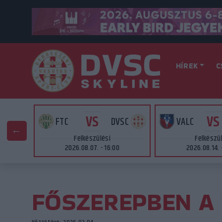
HÍREK
C
VS
VS
AT
FTC
DVSC
VALC
Felkészülési
Felkészü
2026.08.07. - 16:00
2026.08.14. 
FŐSZEREPBEN A