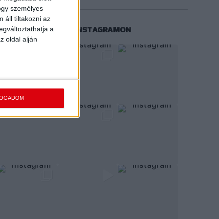
hogy személyes
áll tiltakozni az
KÖVESS MINKET INSTAGRAMON
egváltoztathatja a
z oldal alján
FOGADOM