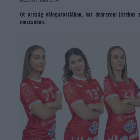
Közzétéve: 2026.03.04.
Öt ország válogatottjában, hat debreceni játékos s
meccseken.