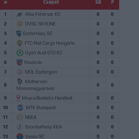
#
Csapat
GK
P
1
Alba Fehérvár KC
0
0
2
DVSC SKYLINE
0
0
3
Eszterházy SC
0
0
4
FTC-Rail Cargo Hungária
0
0
5
Győri Audi ETO KC
0
0
6
Kisvárda
0
0
7
MOL Esztergom
0
0
Motherson
8
0
0
Mosonmagyaróvár
9
Moyra-Budaörs Handball
0
0
10
MTK Budapest
0
0
11
NEKA
0
0
12
Szombathelyi KKA
0
0
13
Vasas SC
0
0