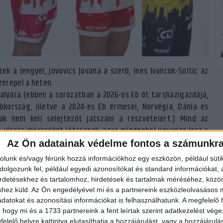
ek a lengyel, Jovovics Jovana a szerb, Ines Ivancok-Soltic az
zerepel a héten.
ályára (ebben a sorozatban a 2026-os Eb öt társházigazdája,
ökország, illetve a 2024-es Eb érmesei, Norvégia, Dánia és
k nem kell selejtezőt játszani a részvételért.) Mind az
-vissza meccseket játszanak, azaz mindenhol ugyanaz lesz a
Az Ön adatainak védelme fontos a számunkr
ó magyar válogatott az ugyancsak szászszázalékos Dániával
rolunk és/vagy férünk hozzá információkhoz egy eszközön, például süti
ap Svendborgban. Az A-csoportban egy-egy győzelemmel és
olgozunk fel, például egyedi azonosítókat és standard információkat,
, világbajnok Norvégiával játszik oda-vissza meccset, Ada
irdetésekhez és tartalomhoz, hirdetések és tartalmak méréséhez, kö
lkozókat.
shez küld.
Az Ön engedélyével mi és a partnereink eszközleolvasásos m
datokat és azonosítási információkat is felhasználhatunk. A megfelelő h
mmel álló francia válogatott csütörtökön Bjelovarban játszik a
 hogy mi és a 1733 partnereink a fent leírtak szerint adatkezelést vég
elelő helyre kattintva elutasíthatja a hozzájárulást, vagy a hozzájárul