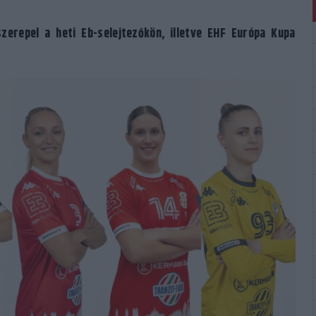
zerepel a heti Eb-selejtezőkön, illetve EHF Európa Kupa