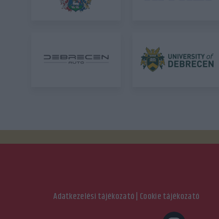
Adatkezelési tájékozató
|
Cookie tájékozató