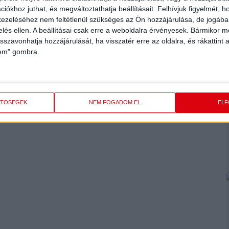
ovovics Jovanáék az 5. csoportban, Kragujevácban fogadják a
iókhoz juthat, és megváltoztathatja beállításait.
Felhívjuk figyelmét, 
nűleg a csoportelsőség, hiszen eddig Szerbia és Svédország
ezeléséhez nem feltétlenül szükséges az Ön hozzájárulása, de jogában 
kapott meghívót) is két-két győzelemmel várja a folytatást.
zelés ellen. A beállításai csak erre a weboldalra érvényesek. Bármikor m
yolország is megnyerte eddigi két-két meccsét, s valószínűleg
isszavonhatja hozzájárulását, ha visszatér erre az oldalra, és rákattint a
yban befolyásolhatja a ma esti bécsi és a szombati cádizi
lem" gombra.
t jut a négyes döntőbe. Az Eb-selejtezőben csoportonként az
t lesz a hat csoport négy legjobb harmadik helyezettje is.
ETŐSÉGEK
NEM FOGADOM EL
EL