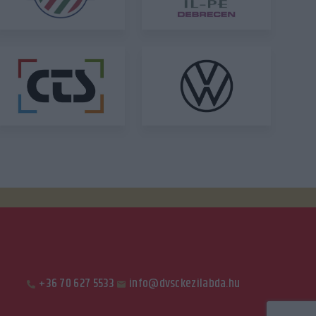
+36 70 627 5533
info@dvsckezilabda.hu