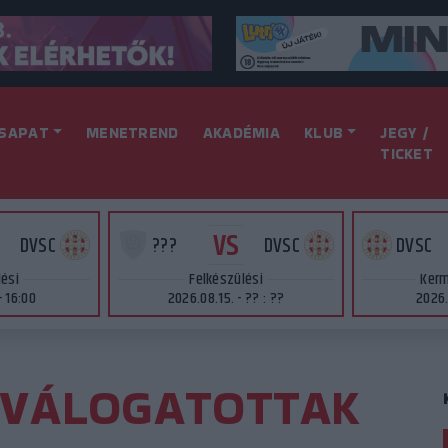
SAPAT
MENETREND
AKADÉMIA
KLUB
JEGY /
TICKET
VS
DVSC
???
DVSC
DVSC
lési
Felkészülési
Kerm
- 16:00
2026.08.15. - ?? : ??
2026.
 VÁLOGATOTTAK