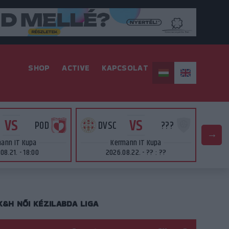
SHOP
ACTIVE
KAPCSOLAT
VS
VS
POD
DVSC
???
D
ann IT Kupa
Kermann IT Kupa
08.21. - 18:00
2026.08.22. - ?? : ??
K&H NŐI KÉZILABDA LIGA