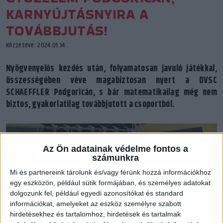
KARNYÚJTÁSNYIRA A
TOVÁBBJUTÁS!
Közzétéve: 2024.01.14.
Nyögvenyelős kezdés után, folyamatosan javuló játékkal,
összességében véve magabiztosan nyert a DVSC
SCHAEFFLER Podgoricán, s bár matematikailag még nem
biztos, gyakorlatilag továbbjutott a csoportból.
Az Ön adatainak védelme fontos a
számunkra
Mi és partnereink tárolunk és/vagy férünk hozzá információkhoz
egy eszközön, például sütik formájában, és személyes adatokat
dolgozunk fel, például egyedi azonosítókat és standard
információkat, amelyeket az eszköz személyre szabott
hirdetésekhez és tartalomhoz, hirdetések és tartalmak