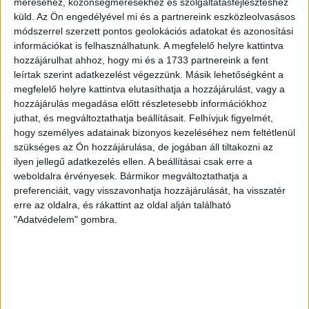
méréséhez, közönségmérésekhez és szolgáltatásfejlesztéshez
küld.
Az Ön engedélyével mi és a partnereink eszközleolvasásos
módszerrel szerzett pontos geolokációs adatokat és azonosítási
Nagyon készültek a helyiek a DVSC SCHAEFFLER ellen. Még a
információkat is felhasználhatunk. A megfelelő helyre kattintva
hozzájárulhat ahhoz, hogy mi és a 1733 partnereink a fent
meccs napjának délelőttjén is egy jó másfél órás, kőkemény
leírtak szerint adatkezelést végezzünk. Másik lehetőségként a
edzést vezényelt játékosainak Bojana Popovics. A Buducnost
megfelelő helyre kattintva elutasíthatja a hozzájárulást, vagy a
kézilabdázói pedig mentek a tréningen, mint az ördögök.
hozzájárulás megadása előtt részletesebb információkhoz
Nyilván nagyon jól tudták, hogy ez az utolsó esélyük: ha
juthat, és megváltoztathatja beállításait.
Felhívjuk figyelmét,
életben akarják tartani a továbbjutási esélyeiket, győzniük
hogy személyes adatainak bizonyos kezeléséhez nem feltétlenül
kell a Debrecen ellen.
szükséges az Ön hozzájárulása, de jogában áll tiltakozni az
ilyen jellegű adatkezelés ellen. A beállításai csak erre a
weboldalra érvényesek. Bármikor megváltoztathatja a
A Loki célja is a győzelem volt, amivel, ha matematikailag még
preferenciáit, vagy visszavonhatja hozzájárulását, ha visszatér
nem is, gyakorlatilag bebiztosíthatta volna a továbbjutást. A
erre az oldalra, és rákattint az oldal alján található
debreceni lányok a meccs napján már nem edzettek, inkább
"Adatvédelem" gombra.
igyekeztek kipihenni a hosszú utazást és kellőképpen
felfrissülni a sorsdöntő meccs kezdetéig.
A 2500 férőhelyes Bemax Arénában jó négyszáz néző
lehetett… Nem kezdődött túl jól a meccs. Hámorit már az első