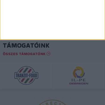
View on Instagram
TÁMOGATÓINK
ÖSSZES TÁMOGATÓNK