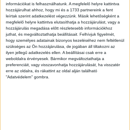
Ünnepi meccsre készülődött a Hódos. A 30 évvel ezelőtt EHF
információkat is felhasználhatunk. A megfelelő helyre kattintva
Kupát nyert DVSC Symphonia csapattagjait köszöntöttük a
hozzájárulhat ahhoz, hogy mi és a 1733 partnereink a fent
jubileum alkalmából. A DVSC SCHAEFFLER – Dunaújvárosi KKA
leírtak szerint adatkezelést végezzünk. Másik lehetőségként a
megfelelő helyre kattintva elutasíthatja a hozzájárulást, vagy a
mérkőzést megelőzően és a szünetben is minden az
hozzájárulás megadása előtt részletesebb információkhoz
aranycsapatról szólt, persze emellett rendeztek egy NB 1-es
juthat, és megváltoztathatja beállításait.
Felhívjuk figyelmét,
bajnokit is. Igaz, az eredeti 18 órás időponthoz képest 40
hogy személyes adatainak bizonyos kezeléséhez nem feltétlenül
perccel később kezdődött a találkozó, mert a Dunaújváros
szükséges az Ön hozzájárulása, de jogában áll tiltakozni az
busza út közben lerobbant, így egy debreceni fuvarral tudtak
ilyen jellegű adatkezelés ellen. A beállításai csak erre a
csak eljutni a csarnokba.
weboldalra érvényesek. Bármikor megváltoztathatja a
Ez nemigen zavarta meg a vendégeket, hiszen hétméteresből
preferenciáit, vagy visszavonhatja hozzájárulását, ha visszatér
erre az oldalra, és rákattint az oldal alján található
ők szereztek vezetést, de egy percen belül fordítottunk.
"Adatvédelem" gombra.
Lendületbe jött a DVSC SCHAEFFLER, néhány perc alatt
háromgólos előnyt épített fel, ám ugyanolyan hamar le is
adta azt. Az első félidő derekán még döntetlen volt az állás.
Sőt, a vendégek a félidő második felében is tartották a lépést
a debreceni csapattal, így a szünetben „csak” hárommal
vezettünk.
A második játékrész elején sem sokat változott a játék képe. A
vendégek szívósan küzdöttek, a mieink pedig többnyire csak