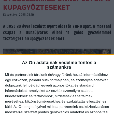
KUPAGYŐZTESEKET
Közzétéve: 2025.05.10.
A DVSC 30 évvel ezelőtt nyert először EHF Kupát. A mostani
csapat a Dunaújváros elleni 11 gólos győzelemmel
tisztelgett a kupagyőztesek előtt.
Az Ön adatainak védelme fontos a
számunkra
Mi és partnereink tárolunk és/vagy férünk hozzá információkhoz
egy eszközön, például sütik formájában, és személyes adatokat
dolgozunk fel, például egyedi azonosítókat és standard
információkat, amelyeket az eszköz személyre szabott
hirdetésekhez és tartalomhoz, hirdetések és tartalmak
méréséhez, közönségmérésekhez és szolgáltatásfejlesztéshez
küld.
Az Ön engedélyével mi és a partnereink eszközleolvasásos
módszerrel szerzett pontos geolokációs adatokat és azonosítási