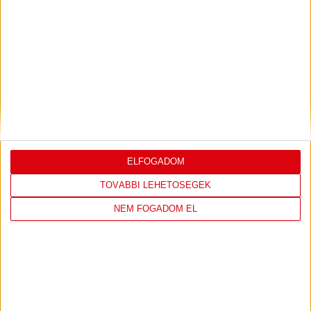
frissebb Debrecennel.
K&H NŐI KÉZILABDA LIGA
#
Csapat
GK
P
1
Alba Fehérvár KC
0
0
2
DVSC SKYLINE
0
0
3
Eszterházy SC
0
0
4
FTC-Rail Cargo Hungária
0
0
5
Győri Audi ETO KC
0
0
ELFOGADOM
6
Kisvárda
0
0
7
MOL Esztergom
0
0
TOVÁBBI LEHETŐSÉGEK
8
Motherson Mosonmagyaróvár
0
0
NEM FOGADOM EL
9
Moyra-Budaörs Handball
0
0
10
MTK Budapest
0
0
11
NEKA
0
0
12
Szombathelyi KKA
0
0
13
Vasas SC
0
0
14
Vác
0
0