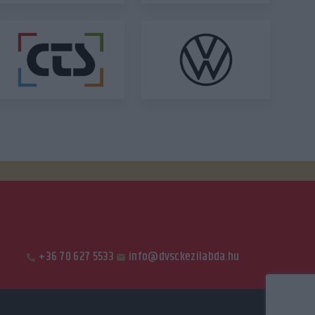
+36 70 627 5533
info@dvsckezilabda.hu