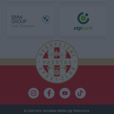
© 2026
DVSC Kézilabda
Minden jog fenntartva.