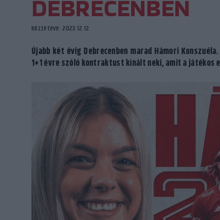
DEBRECENBEN
Közzétéve: 2023.12.12.
Újabb két évig Debrecenben marad Hámori Konszuéla. A
1+1 évre szóló kontraktust kínált neki, amit a játékos 