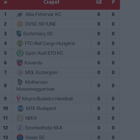
#
Csapat
GK
P
1
Alba Fehérvár KC
0
0
2
DVSC SKYLINE
0
0
3
Eszterházy SC
0
0
4
FTC-Rail Cargo Hungária
0
0
5
Győri Audi ETO KC
0
0
6
Kisvárda
0
0
7
MOL Esztergom
0
0
Motherson
8
0
0
Mosonmagyaróvár
9
Moyra-Budaörs Handball
0
0
10
MTK Budapest
0
0
11
NEKA
0
0
12
Szombathelyi KKA
0
0
13
Vasas SC
0
0