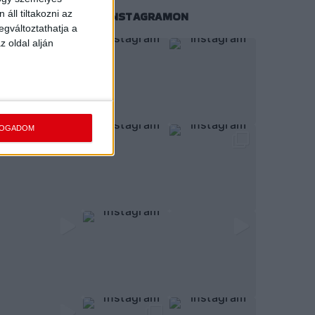
áll tiltakozni az
KÖVESS MINKET INSTAGRAMON
egváltoztathatja a
z oldal alján
FOGADOM