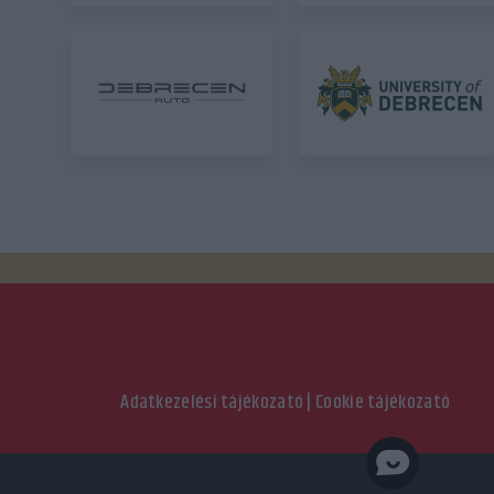
Adatkezelési tájékozató
|
Cookie tájékozató