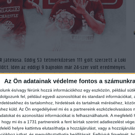
 játékosa. Eddig 53 tétmérkőzésen 111 gólt szerzett a Loki
őtt. Idén az eddigi 9 bajnokin már 24-szer volt eredményes.
r. Koni játékának hasznosságát azonban nem lehet csupán a
Az Ön adatainak védelme fontos a számunkr
i, kiharcolt 7 méteresei és védekező munkája is nagyban
évében rögtön két bronzérmet szerzett a csapattal, hiszen a
rolunk és/vagy férünk hozzá információkhoz egy eszközön, például süti
 is a harmadik helyen végzett. Hámori Konszuéla szívesen
olgozunk fel, például egyedi azonosítókat és standard információkat,
.
irdetésekhez és tartalomhoz, hirdetések és tartalmak méréséhez, kö
shez küld.
Az Ön engedélyével mi és a partnereink eszközleolvasásos m
datokat és azonosítási információkat is felhasználhatunk. A megfelelő h
és a csapatot is, jól érzem itt magam, így viszonylag hamar
 hogy mi és a 1731 partnereink a fent leírtak szerint adatkezelést vég
bítás kapcsán Koni. Remélem, hogy jövőre is a Bajnokok
elelő helyre kattintva elutasíthatja a hozzájárulást, vagy a hozzájárul
rópa Ligában elérhetünk akár egy kiugró eredményt is. Végre
iókhoz juthat, és megváltoztathatja beállításait.
Felhívjuk figyelmét, 