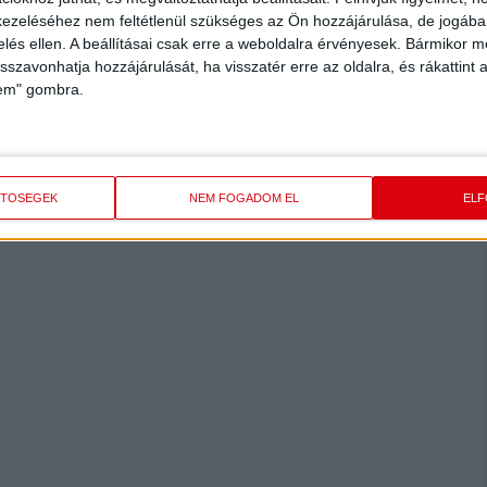
t időszakban úgy játszottam, ahogy azt saját magamtól is
ezeléséhez nem feltétlenül szükséges az Ön hozzájárulása, de jogában 
 játék. Úgy érzem, a klub jó úton halad, ambiciózus céljaink
zelés ellen. A beállításai csak erre a weboldalra érvényesek. Bármikor m
isszavonhatja hozzájárulását, ha visszatér erre az oldalra, és rákattint a
pattal a célok eléréséért.”
lem" gombra.
 Most 1+1 évre szóló kontraktust írt alá, ami azt jelenti, hogy
tik majd a plusz egy évre szóló opciót is, akkor 2026-ig a DVSC
ETŐSÉGEK
NEM FOGADOM EL
EL