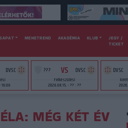
SAPAT
MENETREND
AKADÉMIA
KLUB
JEGY /
TICKET
VS
DVSC
???
DVSC
DVSC
lési
Felkészülési
Kerm
- 16:00
2026.08.15. - ?? : ??
2026.
ÉLA: MÉG KÉT ÉV