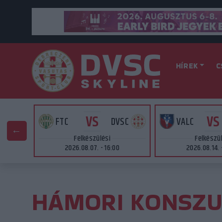
HÍREK
C
VS
VS
AT
FTC
DVSC
VALC
Felkészülési
Felkészü
2026.08.07. - 16:00
2026.08.14. 
HÁMORI KONSZU