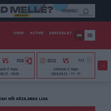
SHOP
ACTIVE
KAPCSOLAT
VS
VS
POD
DVSC
???
D
ann IT Kupa
Kermann IT Kupa
08.21. - 18:00
2026.08.22. - ?? : ??
K&H NŐI KÉZILABDA LIGA