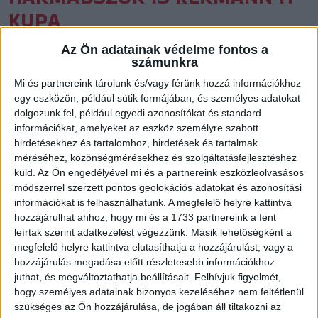
KUPA
Közzétéve: 2026.07.02.
Az Ön adatainak védelme fontos a
számunkra
Ahogy azt már megszokhattuk az elmúlt két évben,
Mi és partnereink tárolunk és/vagy férünk hozzá információkhoz
augusztus 21-én és 22-én ezúttal is hazai rendezésű rangos
egy eszközön, például sütik formájában, és személyes adatokat
nemzetközi tornával hangol a szezonra a DVSC SKYLINE.
dolgozunk fel, például egyedi azonosítókat és standard
információkat, amelyeket az eszköz személyre szabott
hirdetésekhez és tartalomhoz, hirdetések és tartalmak
méréséhez, közönségmérésekhez és szolgáltatásfejlesztéshez
küld.
Az Ön engedélyével mi és a partnereink eszközleolvasásos
módszerrel szerzett pontos geolokációs adatokat és azonosítási
információkat is felhasználhatunk. A megfelelő helyre kattintva
hozzájárulhat ahhoz, hogy mi és a 1733 partnereink a fent
leírtak szerint adatkezelést végezzünk. Másik lehetőségként a
megfelelő helyre kattintva elutasíthatja a hozzájárulást, vagy a
hozzájárulás megadása előtt részletesebb információkhoz
juthat, és megváltoztathatja beállításait.
Felhívjuk figyelmét,
hogy személyes adatainak bizonyos kezeléséhez nem feltétlenül
szükséges az Ön hozzájárulása, de jogában áll tiltakozni az