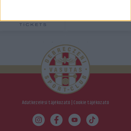
Adatkezelési tájékozató
|
Cookie tájékozató