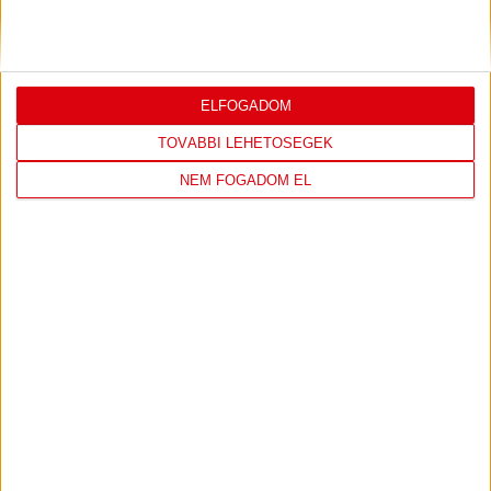
ELFOGADOM
TOVÁBBI LEHETŐSÉGEK
NEM FOGADOM EL
DVSC KÉZILABDA
JELENLEG ITT VAN: ELEK GYULA ARÉNA
1 day 10 hours ago
Felkészülés:
FTC-Toyota Kovács
298
7