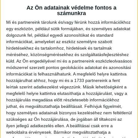
HELY
Az Ön adatainak védelme fontos a
számunkra
Közzétéve: 2017.08.27.
Mi és partnereink tárolunk és/vagy férünk hozzá információkhoz
egy eszközön, például sütik formájában, és személyes adatokat
A Dunaújváros legyőzésével harmadik lett a Dunakanyar
dolgozunk fel, például egyedi azonosítókat és standard
Kupán a DVSC-TVP.
információkat, amelyeket az eszköz személyre szabott
hirdetésekhez és tartalomhoz, hirdetések és tartalmak
méréséhez, közönségmérésekhez és szolgáltatásfejlesztéshez
küld.
Az Ön engedélyével mi és a partnereink eszközleolvasásos
A csapat a záró fordulóban nyújtotta a legjobb produkcióját, s
módszerrel szerzett pontos geolokációs adatokat és azonosítási
a szűk végeredmény ellenére magabiztosan győzte le a
információkat is felhasználhatunk. A megfelelő helyre kattintva
Kohászt. De az egész tornán az volt a legfontosabb, hogy
hozzájárulhat ahhoz, hogy mi és a 1733 partnereink a fent
rengeteg meccshelyzetet, taktikai elemet, felállást
leírtak szerint adatkezelést végezzünk. Másik lehetőségként a
gyakorolhattunk, a szakmai stáb több variációt is
megfelelő helyre kattintva elutasíthatja a hozzájárulást, vagy a
kipróbálhatott, így volt olyan találkozó, amelyen rutinos
hozzájárulás megadása előtt részletesebb információkhoz
kézilabdázói nélkül lépett pályára a Loki. A három találkozó
juthat, és megváltoztathatja beállításait.
Felhívjuk figyelmét,
hogy személyes adatainak bizonyos kezeléséhez nem feltétlenül
alatt játékban sokat lépett előre a csapat, amely legközelebb
szükséges az Ön hozzájárulása, de jogában áll tiltakozni az
szerdán 18 órakor a Hódosban lép pályára a kétszeres BL-
ilyen jellegű adatkezelés ellen. A beállításai csak erre a
győztes Krim Ljubljana ellen.
weboldalra érvényesek. Bármikor megváltoztathatja a