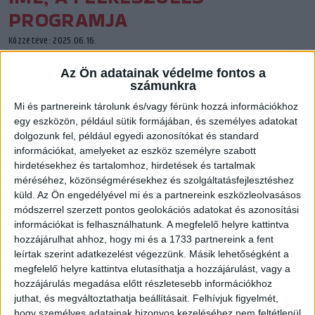
PROGRAMJA
Közzétéve: 2025.06.16.
Július elején kezdi meg a DVSC SCHAEFFLER a felkészülést a
Az Ön adatainak védelme fontos a
számunkra
2025/26-os szezonra. A közönség először július 25-én
láthatja a Hódosban a csapatot, de ismét lesz Kermann IT
Mi és partnereink tárolunk és/vagy férünk hozzá információkhoz
Kupa is.
egy eszközön, például sütik formájában, és személyes adatokat
dolgozunk fel, például egyedi azonosítókat és standard
információkat, amelyeket az eszköz személyre szabott
hirdetésekhez és tartalomhoz, hirdetések és tartalmak
méréséhez, közönségmérésekhez és szolgáltatásfejlesztéshez
küld.
Az Ön engedélyével mi és a partnereink eszközleolvasásos
módszerrel szerzett pontos geolokációs adatokat és azonosítási
információkat is felhasználhatunk. A megfelelő helyre kattintva
hozzájárulhat ahhoz, hogy mi és a 1733 partnereink a fent
leírtak szerint adatkezelést végezzünk. Másik lehetőségként a
megfelelő helyre kattintva elutasíthatja a hozzájárulást, vagy a
hozzájárulás megadása előtt részletesebb információkhoz
juthat, és megváltoztathatja beállításait.
Felhívjuk figyelmét,
hogy személyes adatainak bizonyos kezeléséhez nem feltétlenül