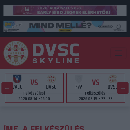
VS
VS
VALC
DVSC
???
DVSC
Felkészülési
Felkészülési
2026.08.14. - 16:00
2026.08.15. - ?? : ??
ÍME, A FELKÉSZÜLÉS