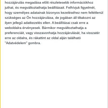
hozzájárulás megadása előtt részletesebb információkhoz
Fotó: www.ehfel.eurohandball.com
juthat, és megváltoztathatja beállításait.
Felhívjuk figyelmét,
hogy személyes adatainak bizonyos kezeléséhez nem feltétlenül
Mint ismert, az európai szövetség bécsi központjában múlt
szükséges az Ön hozzájárulása, de jogában áll tiltakozni az
csütörtökön készült el az EHF Európa Liga csoportkörének
ilyen jellegű adatkezelés ellen. A beállításai csak erre a
sorsolása. A DVSC SCHAEFFLER a dán Nyköbing, a norvég Sola és
weboldalra érvényesek. Bármikor megváltoztathatja a
preferenciáit, vagy visszavonhatja hozzájárulását, ha visszatér
a horvát Podravka Koprivnica ellen lép pályára. Ma
erre az oldalra, és rákattint az oldal alján található
tájékoztatták a klubokat a hivatalos menetrendről. A
"Adatvédelem" gombra.
Nyköbing elleni idegenbeli mérkőzésünk időpontja a dán
csapat teremproblémái miatt még kétséges, annyi biztos,
hogy február második hétvégéjén rendezik a meccset.
A további öt találkozó időpontja már végleges.
1. forduló (
Január 7., szombat, 20.00)
DVSC SCHAEFFLER–Nyköbing
2. forduló (
Január 15., vasárnap, 16.00)
Podravka Koprivnica–DVSC SCHAEFFLER