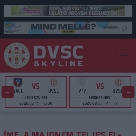
VS
VS
VALC
DVSC
???
DVSC
Felkészülési
Felkészülési
2026.08.14. - 16:00
2026.08.15. - ?? : ??
ÍME, A MAJDNEM TELJES EL-