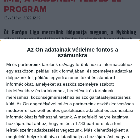
PROGRAM
Közzétéve: 2022.12.19.
Öt Európa Liga meccsünk időpontja megvan, a Nyköbing
elleni idegenbeli találkozó körül még akadnak bonyodalmak.
Az Ön adatainak védelme fontos a
számunkra
Mi és partnereink tárolunk és/vagy férünk hozzá információkhoz
egy eszközön, például sütik formájában, és személyes adatokat
dolgozunk fel, például egyedi azonosítókat és standard
információkat, amelyeket az eszköz személyre szabott
hirdetésekhez és tartalomhoz, hirdetések és tartalmak
méréséhez, közönségmérésekhez és szolgáltatásfejlesztéshez
küld.
Az Ön engedélyével mi és a partnereink eszközleolvasásos
módszerrel szerzett pontos geolokációs adatokat és azonosítási
információkat is felhasználhatunk. A megfelelő helyre kattintva
hozzájárulhat ahhoz, hogy mi és a 1733 partnereink a fent
leírtak szerint adatkezelést végezzünk. Másik lehetőségként a
megfelelő helyre kattintva elutasíthatja a hozzájárulást, vagy a