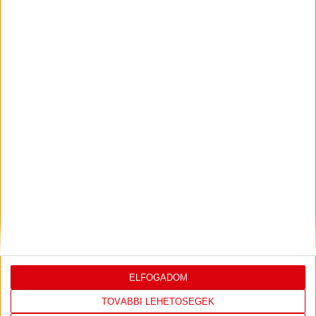
2
DVSC SKYLINE
0
0
3
Eszterházy SC
0
0
4
FTC-Rail Cargo Hungária
0
0
5
Győri Audi ETO KC
0
0
6
Kisvárda
0
0
7
MOL Esztergom
0
0
8
Motherson Mosonmagyaróvár
0
0
9
Moyra-Budaörs Handball
0
0
10
MTK Budapest
0
0
11
NEKA
0
0
12
Szombathelyi KKA
0
0
13
Vasas SC
0
0
14
Vác
0
0
KÖVESS MINKET FACEBOOKON
ELFOGADOM
TOVÁBBI LEHETŐSÉGEK