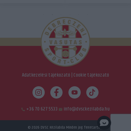
Adatkezelési tájékozató
|
Cookie tájékozató
+36 70 627 5533
info@dvsckezilabda.hu
© 2026
DVSC Kézilabda
Minden jog fenntartva.