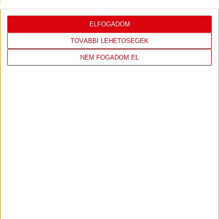
ELFOGADOM
TOVÁBBI LEHETŐSÉGEK
NEM FOGADOM EL
DVSC KÉZILABDA
JELENLEG ITT VAN: ELEK GYULA ARÉNA
1 day 10 minutes ago
Felkészülés:
FTC-Toyota Kovács
298
7
View on Facebook
Share