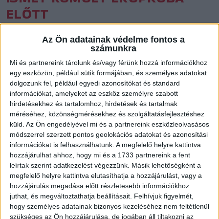
ELŐTT
Közzétéve: 2015.08.13.
Az Ön adatainak védelme fontos a
számunkra
Pénteken és szombaton Dunaújvárosban lép pályára a DVSC.
Az ellenfelekre nem lehet panasz…
Mi és partnereink tárolunk és/vagy férünk hozzá információkhoz
egy eszközön, például sütik formájában, és személyes adatokat
dolgozunk fel, például egyedi azonosítókat és standard
Az orosz Zvezda Zvenyigorod és a házigazda Dunaújváros lesz
információkat, amelyeket az eszköz személyre szabott
a DVSC csoportellenfele a hatcsapatos Kohász-kupán, míg a
hirdetésekhez és tartalomhoz, hirdetések és tartalmak
másik hármasban a romániai H.C. Zalau, a Vác, és a Fehérvár KC
méréséhez, közönségmérésekhez és szolgáltatásfejlesztéshez
szerepel. A debreceni lányok pénteken 11 órakor a DKKA, majd
küld.
Az Ön engedélyével mi és a partnereink eszközleolvasásos
délután háromkor a KEK-résztvevő orosz csapat ellen lépnek
módszerrel szerzett pontos geolokációs adatokat és azonosítási
pályára, szombaton rendezik a helyosztókat, 10, 12 és 14
információkat is felhasználhatunk. A megfelelő helyre kattintva
hozzájárulhat ahhoz, hogy mi és a 1733 partnereink a fent
órakor.
leírtak szerint adatkezelést végezzünk. Másik lehetőségként a
megfelelő helyre kattintva elutasíthatja a hozzájárulást, vagy a
A IV. Kohász-Hummel Kupa csoportbeosztása
hozzájárulás megadása előtt részletesebb információkhoz
juthat, és megváltoztathatja beállításait.
Felhívjuk figyelmét,
A csoport
: Zvezda Zvenigorod,
DVSC-TVP
, DKKA
hogy személyes adatainak bizonyos kezeléséhez nem feltétlenül
szükséges az Ön hozzájárulása, de jogában áll tiltakozni az
B csoport
: H.C. Zalau, Interpress Vác, Fehérvár KC