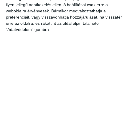
ilyen jellegű adatkezelés ellen. A beállításai csak erre a
weboldalra érvényesek. Bármikor megváltoztathatja a
A IV. Kohász-Hummel Kupa menetrendje
preferenciáit, vagy visszavonhatja hozzájárulását, ha visszatér
erre az oldalra, és rákattint az oldal alján található
Augusztus 14.
"Adatvédelem" gombra.
09.30 – H.C. Zalau – Fehérvár KC
11.00 – DKKA – DVSC-TVP
13.30 – Interpress Vác – Fehérvár KC
15.00 – DVSC-TVP – Zvezda Zvenigorod
17.30 – H.C. Zalau – Interpress Vác
19.00 – Zvezda Zvenigorod – DKKA
Augusztus 15.
10.00 – A3 – B3 (az ötödik helyért)
12.00 – A2 – B2 (a harmadik helyért)
14.00 – A1 – B1 (az első helyért)