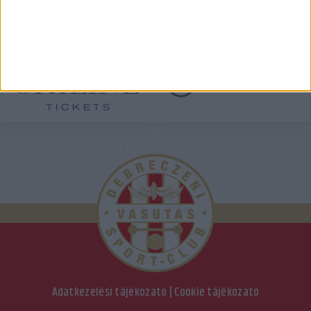
ÖSSZES TÁMOGATÓNK
Adatkezelési tájékozató
|
Cookie tájékozató