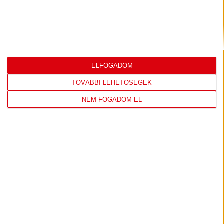
KÖVESS MINKET FACEBOOKON
ELFOGADOM
TOVÁBBI LEHETŐSÉGEK
NEM FOGADOM EL
DVSC KÉZILABDA
JELENLEG ITT VAN: ELEK GYULA ARÉNA
1 day 10 hours ago