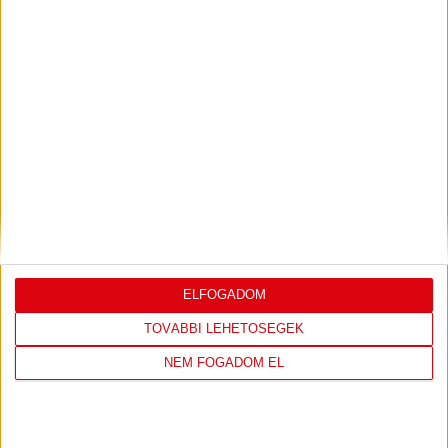
DVSC KÉZILABDA
JELENLEG ITT VAN: HÓDOS IMRE
RENDEZVÉNYCSARNOK
ELFOGADOM
1 day 6 hours ago
TOVÁBBI LEHETŐSÉGEK
Felkészülés:
CSM Slatina
NEM FOGADOM EL
238
3
View on Facebook
Share