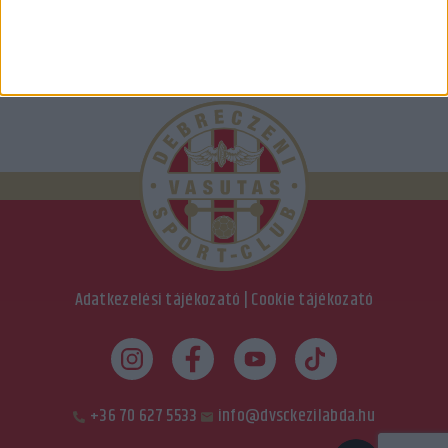
Adatkezelési tájékozató
|
Cookie tájékozató
+36 70 627 5533
info@dvsckezilabda.hu