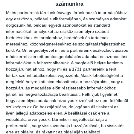
számunkra
Közzétéve: 2016.10.27.
Mi és partnereink tárolunk és/vagy férünk hozzá információkhoz
egy eszközön, például sütik formájában, és személyes adatokat
Bővült a Loki-család, mára virradóra megszületett Kőrizs-
dolgozunk fel, például egyedi azonosítókat és standard
Sopronyi Anett kislánya, Kőrizs Gréta.
információkat, amelyeket az eszköz személyre szabott
hirdetésekhez és tartalomhoz, hirdetések és tartalmak
méréséhez, közönségmérésekhez és szolgáltatásfejlesztéshez
küld.
Az Ön engedélyével mi és a partnereink eszközleolvasásos
módszerrel szerzett pontos geolokációs adatokat és azonosítási
A DVSC egykori válogatott jobbátlövője Sopronyi Anett és a
információkat is felhasználhatunk. A megfelelő helyre kattintva
jelenleg is aktív, az NB II-es DEAC-ban kapusként szereplő Kőris
hozzájárulhat ahhoz, hogy mi és a 1731 partnereink a fent
István kislánya 3390 grammal és 51 centisen látta meg a
leírtak szerint adatkezelést végezzünk. Másik lehetőségként a
napvilágot.
megfelelő helyre kattintva elutasíthatja a hozzájárulást, vagy a
hozzájárulás megadása előtt részletesebb információkhoz
A DVSC-TVP valamennyi játékosa és vezetője nevében jó
juthat, és megváltoztathatja beállításait.
Felhívjuk figyelmét,
hogy személyes adatainak bizonyos kezeléséhez nem feltétlenül
egészséget, sok boldogságot kívánunk Grétának és szüleinek!
szükséges az Ön hozzájárulása, de jogában áll tiltakozni az
K&H NŐI KÉZILABDA LIGA
ilyen jellegű adatkezelés ellen. A beállításai csak erre a
weboldalra érvényesek. Bármikor megváltoztathatja a
#
Csapat
GK
P
preferenciáit, vagy visszavonhatja hozzájárulását, ha visszatér
1
Alba Fehérvár KC
0
0
erre az oldalra, és rákattint az oldal alján található