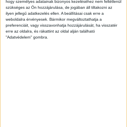
hogy személyes adatainak bizonyos kezeléséhez nem feltétlenül
szükséges az Ön hozzájárulása, de jogában áll tiltakozni az
ilyen jellegű adatkezelés ellen. A beállításai csak erre a
A találkozóra online (honapunkon a Jegy és bérlet menüpont
weboldalra érvényesek. Bármikor megváltoztathatja a
használatával) vehetik meg elővételben belépőjegyüket.
preferenciáit, vagy visszavonhatja hozzájárulását, ha visszatér
erre az oldalra, és rákattint az oldal alján található
Személyesen a Nagyerdei Stadionban található DVSC Shopban
"Adatvédelem" gombra.
juthatnak belépőhöz, csütörtökig 10 és 18 óra, a mérkőzés
napján pénteken 10 és 15 óra között.
A DVSC SCHAEFFLER–Szombathelyi KKA mérkőzés előtt a Hódos
Imre Sportcsarnok főpénztára 16.45-től lesz nyitva,
kapunyitás 17 órakor.
A helyre szóló belépő 2000, a nem helyre szóló belépő 1500
forintba kerül.
Felhívjuk szurkolóink figyelmét, hogy a mérkőzésekre a
hatályos szabályozás alapján a 18 éven felüliek csak
védettségi igazolvánnyal, vagy a védőoltást igazoló EESZT