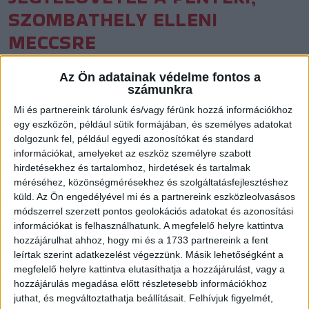
SZOMBATHELY ELLENI
MECCSRE
Közzétéve: 2022.02.15.
Az Ön adatainak védelme fontos a
számunkra
Elővételben online és a Nagyerdei Stadionban található DVSC
Shopban személyesen is megvásárolhatják belépőjüket a
Mi és partnereink tárolunk és/vagy férünk hozzá információkhoz
egy eszközön, például sütik formájában, és személyes adatokat
február-18-án, pénteken 18 órakor kezdődő a DVSC
dolgozunk fel, például egyedi azonosítókat és standard
SCHAEFFLER–Szombathelyi KKA mérkőzésre.
információkat, amelyeket az eszköz személyre szabott
hirdetésekhez és tartalomhoz, hirdetések és tartalmak
méréséhez, közönségmérésekhez és szolgáltatásfejlesztéshez
küld.
Az Ön engedélyével mi és a partnereink eszközleolvasásos
módszerrel szerzett pontos geolokációs adatokat és azonosítási
információkat is felhasználhatunk. A megfelelő helyre kattintva
hozzájárulhat ahhoz, hogy mi és a 1733 partnereink a fent
leírtak szerint adatkezelést végezzünk. Másik lehetőségként a
megfelelő helyre kattintva elutasíthatja a hozzájárulást, vagy a
hozzájárulás megadása előtt részletesebb információkhoz
juthat, és megváltoztathatja beállításait.
Felhívjuk figyelmét,