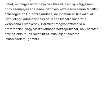
juthat, és megváltoztathatja beállításait.
Felhívjuk figyelmét,
hogy személyes adatainak bizonyos kezeléséhez nem feltétlenül
A március 9-én szerdán, 18.30-kor kezdődő a DVSC SCHAEFFLER–
szükséges az Ön hozzájárulása, de jogában áll tiltakozni az
FTC-Rail Cargo Hungaria Magyar Kupa negyeddöntőre
ilyen jellegű adatkezelés ellen. A beállításai csak erre a
weboldalra érvényesek. Bármikor megváltoztathatja a
elővételben online (honlapunkon a Jegy és bérlet menüpont
preferenciáit, vagy visszavonhatja hozzájárulását, ha visszatér
használatával) vehetik meg jegyüket. Személyesen a
erre az oldalra, és rákattint az oldal alján található
Nagyerdei Stadionban található DVSC Shopban juthatnak
"Adatvédelem" gombra.
belépőhöz, hétköznaponként 10 és 18 óra, szombaton 10 és 15
óra között. A mérkőzés napján, március 9-én szerdán 10 és 15
óra között lehet belépőt venni a DVSC Shopban.
FTC-Rail Cargo Hungaria Magyar Kupa negyeddöntő előtt a
Hódos Imre Sportcsarnok főpénztára 16:45-től lesz nyitva,
kapunyitás 17:00-kor.
A 2021/22-es szezonra kiadott bérletek érvényesek!
A helyre szóló belépő 2000, a nem helyre szóló belépő 1500