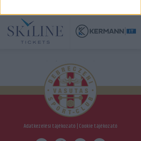
ÖSSZES TÁMOGATÓNK
Adatkezelési tájékozató
|
Cookie tájékozató