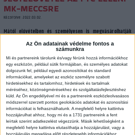
MK-MECCSRE
Közzétéve: 2022.03.02.
Mától elővételben és személyesen is megvásárolhatják
belépőjüket a március 9-én szerdán, 18.30-kor kezdődő a
Az Ön adatainak védelme fontos a
DVSC SCHAEFFLER–Fradi MK-negyeddöntőre. A
számunkra
vendégszurkolók csak az FTC-n keresztül juthatnak
Mi és partnereink tárolunk és/vagy férünk hozzá információkhoz
jegyhez!
egy eszközön, például sütik formájában, és személyes adatokat
dolgozunk fel, például egyedi azonosítókat és standard
információkat, amelyeket az eszköz személyre szabott
hirdetésekhez és tartalomhoz, hirdetések és tartalmak
méréséhez, közönségmérésekhez és szolgáltatásfejlesztéshez
küld.
Az Ön engedélyével mi és a partnereink eszközleolvasásos
módszerrel szerzett pontos geolokációs adatokat és azonosítási
információkat is felhasználhatunk. A megfelelő helyre kattintva
hozzájárulhat ahhoz, hogy mi és a 1731 partnereink a fent
leírtak szerint adatkezelést végezzünk. Másik lehetőségként a
megfelelő helyre kattintva elutasíthatja a hozzájárulást, vagy a
hozzájárulás megadása előtt részletesebb információkhoz