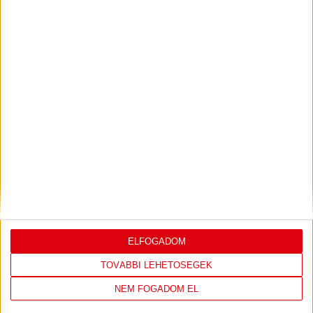
K&H NŐI KÉZILABDA LIGA
#
Csapat
GK
P
1
Alba Fehérvár KC
0
0
2
DVSC SKYLINE
0
0
3
Eszterházy SC
0
0
4
FTC-Rail Cargo Hungária
0
0
5
Győri Audi ETO KC
0
0
6
Kisvárda
0
0
7
MOL Esztergom
0
0
8
Motherson Mosonmagyaróvár
0
0
9
Moyra-Budaörs Handball
0
0
10
MTK Budapest
0
0
11
NEKA
0
0
ELFOGADOM
12
Szombathelyi KKA
0
0
TOVÁBBI LEHETŐSÉGEK
13
Vasas SC
0
0
14
Vác
0
0
NEM FOGADOM EL