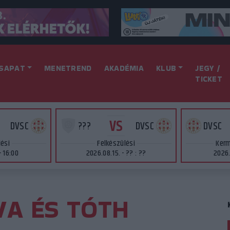
SAPAT
MENETREND
AKADÉMIA
KLUB
JEGY /
TICKET
VS
DVSC
???
DVSC
DVSC
lési
Felkészülési
Kerm
- 16:00
2026.08.15. - ?? : ??
2026.
VA ÉS TÓTH