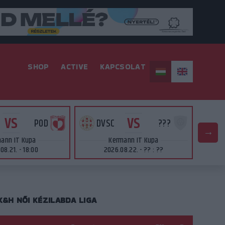
SHOP
ACTIVE
KAPCSOLAT
VS
VS
POD
DVSC
???
D
ann IT Kupa
Kermann IT Kupa
08.21. - 18:00
2026.08.22. - ?? : ??
K&H NŐI KÉZILABDA LIGA