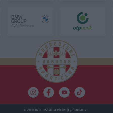
© 2026
DVSC Kézilabda
Minden jog fenntartva.