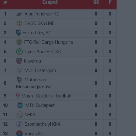
#
Csapat
GK
P
1
Alba Fehérvár KC
0
0
2
DVSC SKYLINE
0
0
3
Eszterházy SC
0
0
4
FTC-Rail Cargo Hungária
0
0
5
Győri Audi ETO KC
0
0
6
Kisvárda
0
0
7
MOL Esztergom
0
0
Motherson
8
0
0
Mosonmagyaróvár
9
Moyra-Budaörs Handball
0
0
10
MTK Budapest
0
0
11
NEKA
0
0
12
Szombathelyi KKA
0
0
13
Vasas SC
0
0