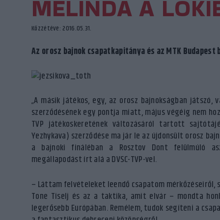
MELINDA A LOKI
Közzétéve: 2016.05.31.
Az orosz bajnok csapatkapitánya és az MTK Budapest b
„A másik játékos, egy, az orosz bajnokságban játszó, vá
szerződésének egy pontja miatt, május végéig nem hozh
TVP játékoskeretének változásáról tartott sajtótáj
Yezhykava) szerződése ma jár le az újdonsült orosz baj
a bajnoki fináléban a Rosztov Dont felülmúló as
megállapodást írt alá a DVSC-TVP-vel.
– Láttam felvételeket leendő csapatom mérkőzéseiről, s 
Tone Tiselj és az a taktika, amit elvár – mondta hon
legerősebb Európában. Remélem, tudok segíteni a csapat
a fantasztikus debreceni közönségről…