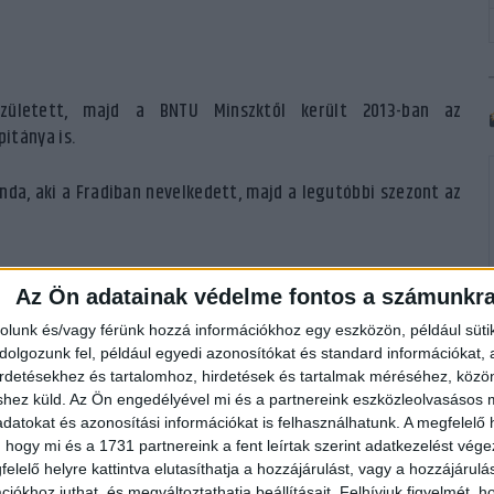
született, majd a BNTU Minszktől került 2013-ban az
itánya is.
da, aki a Fradiban nevelkedett, majd a legutóbbi szezont az
Az Ön adatainak védelme fontos a számunkr
ségére tudok lenni a Lokinak – mondta Tóth Melinda, akivel
rolunk és/vagy férünk hozzá információkhoz egy eszközön, például süti
smerem a korosztályos válogatottakból, a többiekkel még csak
olgozunk fel, például egyedi azonosítókat és standard információkat,
irdetésekhez és tartalomhoz, hirdetések és tartalmak méréséhez, kö
zösség Debrecenben, az is egyértelmű, hogy a DVSC volt az
shez küld.
Az Ön engedélyével mi és a partnereink eszközleolvasásos m
helyezésnek köszönhetően az EHF Kupában is szerepelhetünk
datokat és azonosítási információkat is felhasználhatunk. A megfelelő h
ki számára. Abban bízom, hogy fejlődni tudok a DVSC-nél és
 hogy mi és a 1731 partnereink a fent leírtak szerint adatkezelést vég
elelő helyre kattintva elutasíthatja a hozzájárulást, vagy a hozzájárul
iókhoz juthat, és megváltoztathatja beállításait.
Felhívjuk figyelmét, 