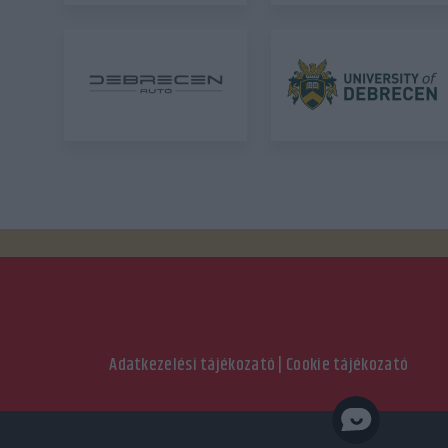
Adatkezelési tájékozató
|
Cookie tájékozató