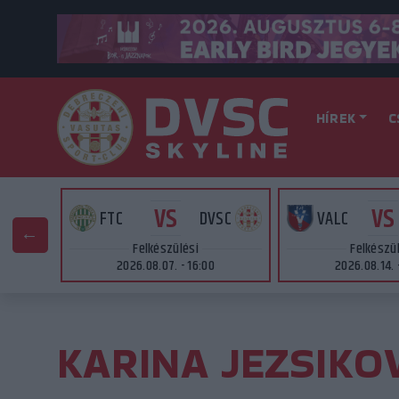
HÍREK
C
VS
VS
AT
FTC
DVSC
VALC
Felkészülési
Felkészü
2026.08.07. - 16:00
2026.08.14. 
KARINA JEZSIKO