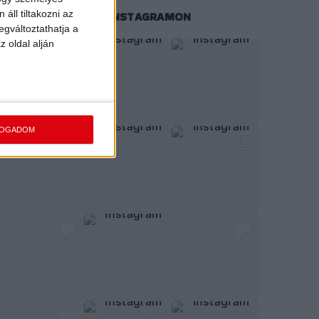
áll tiltakozni az
KÖVESS MINKET INSTAGRAMON
egváltoztathatja a
z oldal alján
FOGADOM