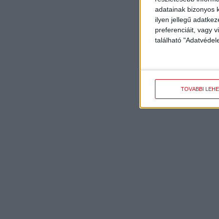
adatainak bizonyos k
ilyen jellegű adatke
preferenciáit, vagy v
található "Adatvéde
TOVÁBBI LEH