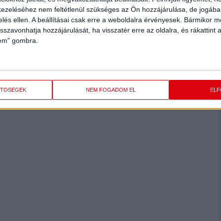
ezeléséhez nem feltétlenül szükséges az Ön hozzájárulása, de jogában 
zelés ellen. A beállításai csak erre a weboldalra érvényesek. Bármikor m
isszavonhatja hozzájárulását, ha visszatér erre az oldalra, és rákattint a
lem" gombra.
ETŐSÉGEK
NEM FOGADOM EL
EL