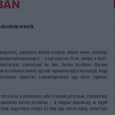
BAN
alszélsője érkezik.
logatott, jobbkezes átlövő-irányító, akinek nevét, jelenlegi
atjuk nyilvánosságra” – írtuk március 21-én, amikor a DVSC-
ékoztatóról számoltunk be. Nos, Karina Jezsikova (Karyna
nok Aszrahanocskánál, így már nyilvánosságra hozhatjuk, hogy
ztrahányi együttes csapatkapitánya egy plusz egyéves
tetszik az a játékstílus, amit a lányok játszanak, szimpatikus
lapunknak Karina Jezsikova. – A magyar bajnokság az egyik
nak, hogy elérje céljait. És még egy fontos dolog: hallottam