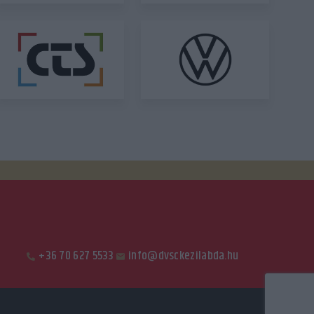
+36 70 627 5533
info@dvsckezilabda.hu