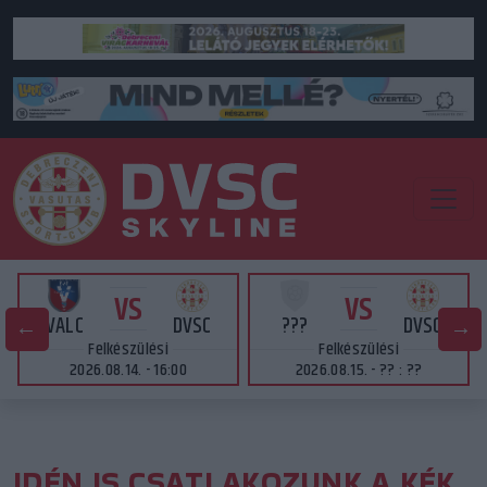
VS
VS
VALC
DVSC
???
DVSC
Felkészülési
Felkészülési
2026.08.14. - 16:00
2026.08.15. - ?? : ??
IDÉN IS CSATLAKOZUNK A KÉK