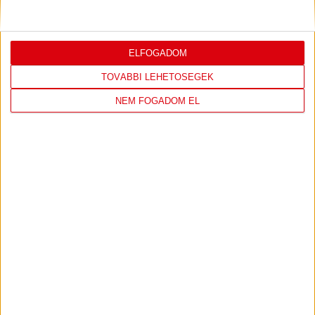
ELFOGADOM
TOVÁBBI LEHETŐSÉGEK
NEM FOGADOM EL
DVSC KÉZILABDA
JELENLEG ITT VAN: ELEK GYULA ARÉNA
1 day 5 hours ago
Felkészülés:
FTC-Toyota Kovács
298
7
View on Facebook
Share