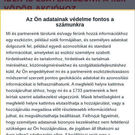
VÖDÖR AKCIÓHOZ
Közzétéve: 2024.11.25.
Az Ön adatainak védelme fontos a
számunkra
A DVSC SCHAEFFLER, a DVSC Kézilabda Akadémia és a
Mi és partnereink tárolunk és/vagy férünk hozzá információkhoz
Schaeffler Debrecen közösen gyűjt tartós élelmiszert a
egy eszközön, például sütik formájában, és személyes adatokat
nehéz sorsú családok számára.
dolgozunk fel, például egyedi azonosítókat és standard
információkat, amelyeket az eszköz személyre szabott
hirdetésekhez és tartalomhoz, hirdetések és tartalmak
méréséhez, közönségmérésekhez és szolgáltatásfejlesztéshez
küld.
Az Ön engedélyével mi és a partnereink eszközleolvasásos
módszerrel szerzett pontos geolokációs adatokat és azonosítási
információkat is felhasználhatunk. A megfelelő helyre kattintva
hozzájárulhat ahhoz, hogy mi és a 1733 partnereink a fent
leírtak szerint adatkezelést végezzünk. Másik lehetőségként a
megfelelő helyre kattintva elutasíthatja a hozzájárulást, vagy a
hozzájárulás megadása előtt részletesebb információkhoz
juthat, és megváltoztathatja beállításait.
Felhívjuk figyelmét,
hogy személyes adatainak bizonyos kezeléséhez nem feltétlenül
szükséges az Ön hozzájárulása, de jogában áll tiltakozni az
ilyen jellegű adatkezelés ellen. A beállításai csak erre a