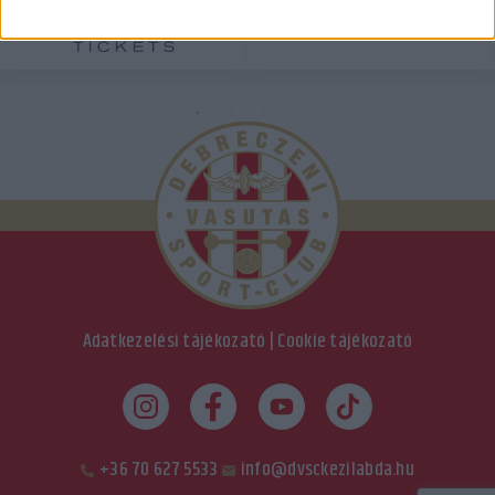
Adatkezelési tájékozató
|
Cookie tájékozató
+36 70 627 5533
info@dvsckezilabda.hu