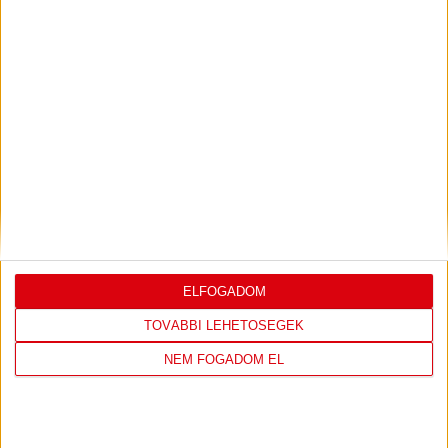
2
DVSC SKYLINE
0
0
3
Eszterházy SC
0
0
4
FTC-Rail Cargo Hungária
0
0
5
Győri Audi ETO KC
0
0
6
Kisvárda
0
0
7
MOL Esztergom
0
0
8
Motherson Mosonmagyaróvár
0
0
9
Moyra-Budaörs Handball
0
0
10
MTK Budapest
0
0
11
NEKA
0
0
12
Szombathelyi KKA
0
0
13
Vasas SC
0
0
ELFOGADOM
14
Vác
0
0
TOVÁBBI LEHETŐSÉGEK
NEM FOGADOM EL
KÖVESS MINKET FACEBOOKON