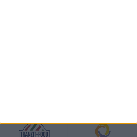
KÖVESS MINKET INSTAGRAMON
View on Instagram
TÁMOGATÓINK
ÖSSZES TÁMOGATÓNK