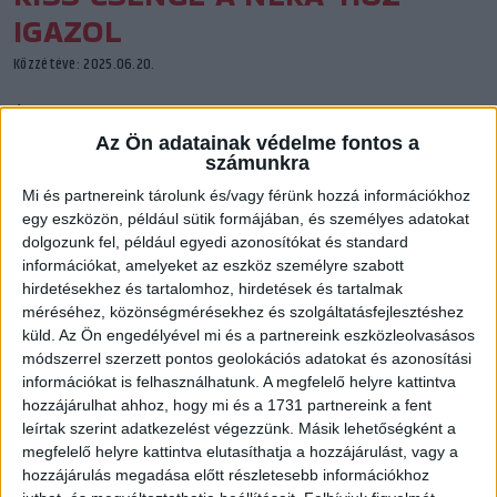
IGAZOL
Közzétéve: 2025.06.20.
Újabb fiatal tehetségünk kerül NB 1-es csapathoz. A korábbi
korosztályos válogatott jobbszélső, Kiss Csenge a NEKA
Az Ön adatainak védelme fontos a
számunkra
kézilabdázója lesz.
Mi és partnereink tárolunk és/vagy férünk hozzá információkhoz
egy eszközön, például sütik formájában, és személyes adatokat
dolgozunk fel, például egyedi azonosítókat és standard
információkat, amelyeket az eszköz személyre szabott
hirdetésekhez és tartalomhoz, hirdetések és tartalmak
méréséhez, közönségmérésekhez és szolgáltatásfejlesztéshez
küld.
Az Ön engedélyével mi és a partnereink eszközleolvasásos
módszerrel szerzett pontos geolokációs adatokat és azonosítási
információkat is felhasználhatunk. A megfelelő helyre kattintva
hozzájárulhat ahhoz, hogy mi és a 1731 partnereink a fent
leírtak szerint adatkezelést végezzünk. Másik lehetőségként a
megfelelő helyre kattintva elutasíthatja a hozzájárulást, vagy a
hozzájárulás megadása előtt részletesebb információkhoz