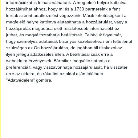
A mérkőzés előtt köszöntötte a klub-és városvezetés a
információkat is felhasználhatunk. A megfelelő helyre kattintva
szezon legjobbjait, az év serdülő játékosát, Koczka Lilit, az év
hozzájárulhat ahhoz, hogy mi és a 1733 partnereink a fent
ifjúsági játékosát, Csernyánszki Liliánát és az év felnőtt
leírtak szerint adatkezelést végezzünk. Másik lehetőségként a
megfelelő helyre kattintva elutasíthatja a hozzájárulást, vagy a
játékosát, Kovács Annát.
hozzájárulás megadása előtt részletesebb információkhoz
juthat, és megváltoztathatja beállításait.
Felhívjuk figyelmét,
Az ETO kezdett jobban, Kudor Kitti 8–5-ös vendégvezetésnél
hogy személyes adatainak bizonyos kezeléséhez nem feltétlenül
kérte ki első idejét, de ez sem segített, folyamatosan növelte
szükséges az Ön hozzájárulása, de jogában áll tiltakozni az
a különbséget a remekül védekező ETO. A szünetben
ilyen jellegű adatkezelés ellen. A beállításai csak erre a
átvehették bronzérmeiket a DVSC Kézilabda Akadémia NB II-es
weboldalra érvényesek. Bármikor megváltoztathatja a
preferenciáit, vagy visszavonhatja hozzájárulását, ha visszatér
felnőtt bajnokságban szereplő csapatának játékosai.
erre az oldalra, és rákattint az oldal alján található
"Adatvédelem" gombra.
A folytatásban remek negyedórát produkált a Loki összeállt a
védekezés és a támadójáték is eredményesebb volt.
Negyedóra leforgása alatt mindössze három gólt szereztek a
vendégek, így egy öt nullás rohammal sikerült felzárkózni
Ekkor azonban elfogyott az erő, újra nyílt az olló, s végül
magabiztosan szerezte meg a két bajnoki pontot a Győr.
A DVSC SCHAEFFLER – mint ahogy már a meccs előtt is biztos