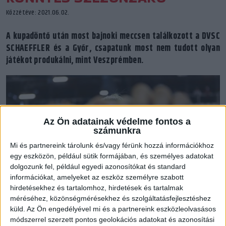
Közzétéve: 2021.06.02.
A kupadöntő után most bajnoki meccsen találkozott a DVSC
SCHAEFFLER és a Győr, csapatunk most nem tudott olyan
játékot produkálni, mint Veszprémben.
Az Ön adatainak védelme fontos a
számunkra
Mi és partnereink tárolunk és/vagy férünk hozzá információkhoz
egy eszközön, például sütik formájában, és személyes adatokat
dolgozunk fel, például egyedi azonosítókat és standard
információkat, amelyeket az eszköz személyre szabott
hirdetésekhez és tartalomhoz, hirdetések és tartalmak
méréséhez, közönségmérésekhez és szolgáltatásfejlesztéshez
küld.
Az Ön engedélyével mi és a partnereink eszközleolvasásos
módszerrel szerzett pontos geolokációs adatokat és azonosítási