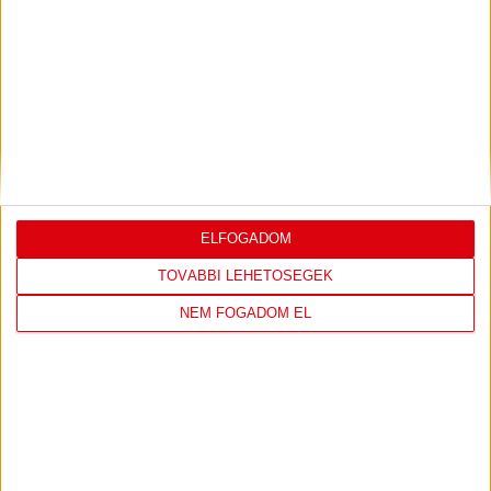
játszottunk, ezért is kértem a játékosaimtól, hogy az első
perctől vegyék komolyan a találkozót. A csapat pedig
megfogadta, mint kértem, így megszereztük a két pontot.
Különleges na volt, hiszen a hazaiak kiváló csapatkapitánya
ezúttal búcsúzott, a mi kapitányunk, Görbicz Anita pedig az
utolsó idegenbeli meccsét játszotta. Kudor Kitt jó munkát
végzett a Debrecennel!
K&H NŐI KÉZILABDA LIGA
ELFOGADOM
TOVÁBBI LEHETŐSÉGEK
#
Csapat
GK
P
NEM FOGADOM EL
1
Alba Fehérvár KC
0
0
2
DVSC SKYLINE
0
0
3
Eszterházy SC
0
0
4
FTC-Rail Cargo Hungária
0
0
5
Győri Audi ETO KC
0
0
6
Kisvárda
0
0
7
MOL Esztergom
0
0