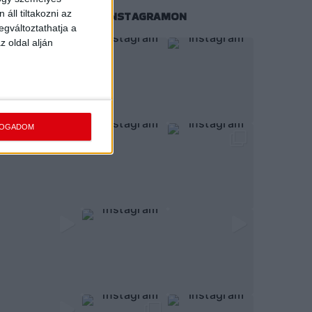
áll tiltakozni az
KÖVESS MINKET INSTAGRAMON
egváltoztathatja a
z oldal alján
FOGADOM