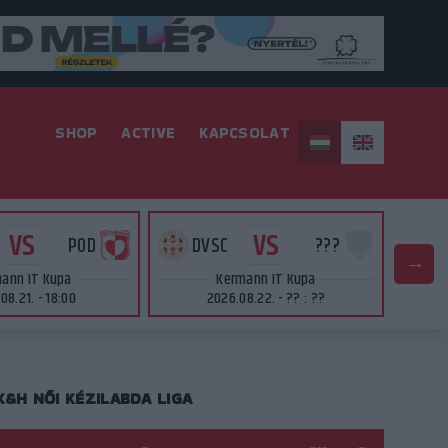
SHOP
ACTIVE
KAPCSOLAT
VS
VS
POD
DVSC
???
D
ann IT Kupa
Kermann IT Kupa
08.21. - 18:00
2026.08.22. - ?? : ??
K&H NŐI KÉZILABDA LIGA