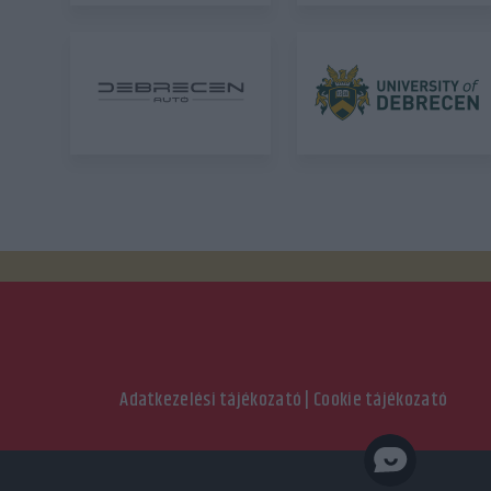
Adatkezelési tájékozató
|
Cookie tájékozató