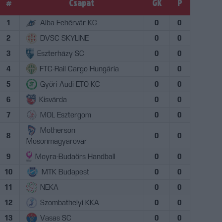
#
Csapat
GK
P
1
Alba Fehérvár KC
0
0
2
DVSC SKYLINE
0
0
3
Eszterházy SC
0
0
4
FTC-Rail Cargo Hungária
0
0
5
Győri Audi ETO KC
0
0
6
Kisvárda
0
0
7
MOL Esztergom
0
0
Motherson
8
0
0
Mosonmagyaróvár
9
Moyra-Budaörs Handball
0
0
10
MTK Budapest
0
0
11
NEKA
0
0
12
Szombathelyi KKA
0
0
13
Vasas SC
0
0