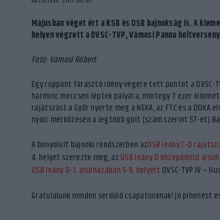
Közzétéve: 2017.06.01.
Májusban véget ért a KSB és OSB bajnokság is. A kieme
helyen végzett a DVSC-TVP, Vámosi Panna holtversenyb
Fotó: Vámosi Róbert
Egy roppant fárasztó idény végére tett pontot a DVSC-T
harminc meccsen léptek pályára, mintegy 7 ezer kilométe
rájátszást a Győr nyerte meg a NEKA, az FTC és a DDKA elő
nyolc mérkőzésén a legtöbb gólt (szám szerint 57-et) B
A bonyolult bajnoki rendszerben az
OSB leány C-D rájátszá
4. helyet szerezte meg, az
OSB leány D középdöntő alsó
OSB leány D-1. alsóházában 5-9. helyért
DVSC-TVP IV – Hus
Gratulálunk minden serdülő csapatunknak! Jó pihenést é