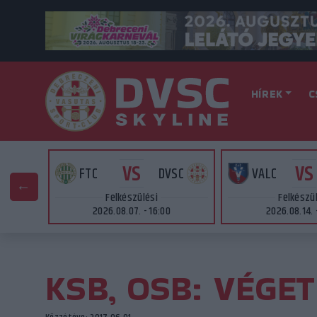
HÍREK
C
VS
VS
AT
FTC
DVSC
VALC
Felkészülési
Felkészü
2026.08.07. - 16:00
2026.08.14. 
KSB, OSB: VÉGE