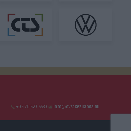
+36 70 627 5533
info@dvsckezilabda.hu