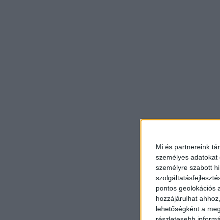
Mi és partnereink tá
személyes adatokat d
személyre szabott h
szolgáltatásfejleszté
pontos geolokációs a
hozzájárulhat ahhoz,
lehetőségként a megf
részletesebb informác