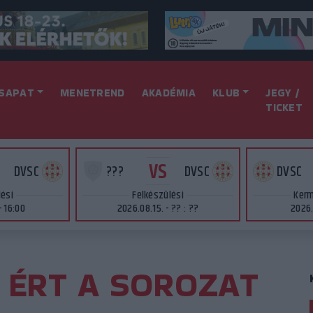
SAPAT
MENETREND
AKADÉMIA
KLUB
JEGY /
TICKET
VS
DVSC
???
DVSC
DVSC
lési
Felkészülési
Kerm
- 16:00
2026.08.15. - ?? : ??
2026.
T ÉRT A SOROZAT