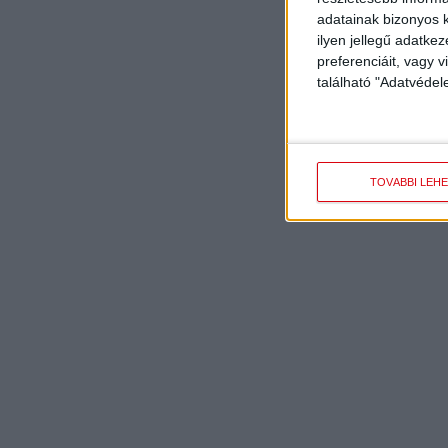
adatainak bizonyos k
ilyen jellegű adatke
preferenciáit, vagy v
található "Adatvéde
TOVÁBBI LEH