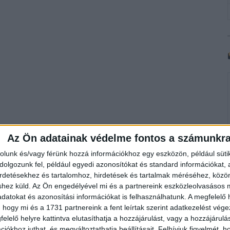
Az Ön adatainak védelme fontos a számunkr
rolunk és/vagy férünk hozzá információkhoz egy eszközön, például süti
olgozunk fel, például egyedi azonosítókat és standard információkat,
irdetésekhez és tartalomhoz, hirdetések és tartalmak méréséhez, kö
shez küld.
Az Ön engedélyével mi és a partnereink eszközleolvasásos m
datokat és azonosítási információkat is felhasználhatunk. A megfelelő h
 hogy mi és a 1731 partnereink a fent leírtak szerint adatkezelést vég
elelő helyre kattintva elutasíthatja a hozzájárulást, vagy a hozzájárul
iókhoz juthat, és megváltoztathatja beállításait.
Felhívjuk figyelmét, 