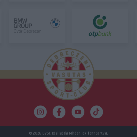
© 2026
DVSC Kézilabda
Minden jog fenntartva.