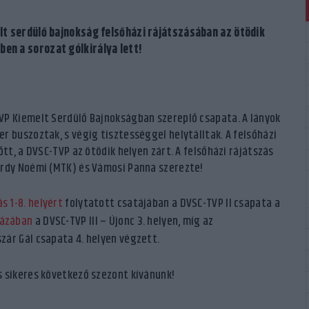
lt serdülő bajnokság felsőházi rájátszásában az ötödik
en a sorozat gólkirálya lett!
VP Kiemelt Serdülő Bajnokságban szereplő csapata. A lányok
r buszoztak, s végig tisztességgel helytálltak. A felsőházi
tt, a DVSC-TVP az ötödik helyen zárt. A felsőházi rájátszás
árdy Noémi (MTK) és Vámosi Panna szerezte!
s 1-8. helyért
folytatott csatájában a DVSC-TVP II csapata a
házában
a DVSC-TVP III – Újonc 3. helyen, míg az
zár Gál csapata 4. helyen végzett.
s sikeres következő szezont kívánunk!