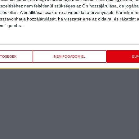
ezeléséhez nem feltétlenül szükséges az Ön hozzájárulása, de jogában 
zelés ellen. A beállításai csak erre a weboldalra érvényesek. Bármikor m
isszavonhatja hozzájárulását, ha visszatér erre az oldalra, és rákattint a
lem" gombra.
ETŐSÉGEK
NEM FOGADOM EL
EL