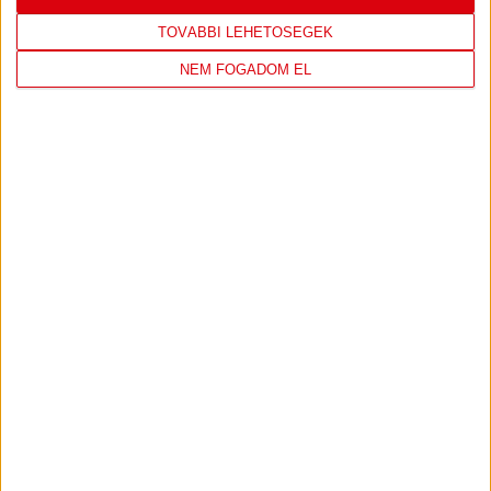
TOVÁBBI LEHETŐSÉGEK
NEM FOGADOM EL
DVSC KÉZILABDA
JELENLEG ITT VAN: HÓDOS IMRE
RENDEZVÉNYCSARNOK
1 day 55 minutes ago
Felkészülés:
CSM Slatina
135
1
View on Facebook
Share
KÖVESS MINKET INSTAGRAMON
View on Instagram