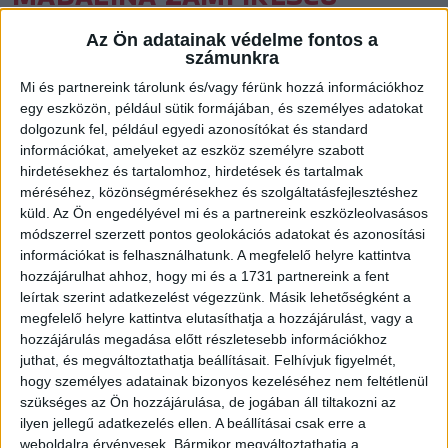
NYÁRTÓL HAZÁJÁBAN
Az Ön adatainak védelme fontos a
FOLYTATJA
számunkra
Mi és partnereink tárolunk és/vagy férünk hozzá információkhoz
Közzétéve: 2019.03.04.
egy eszközön, például sütik formájában, és személyes adatokat
dolgozunk fel, például egyedi azonosítókat és standard
A román válogatott játékos két év után tér vissza hazájába.
információkat, amelyeket az eszköz személyre szabott
hirdetésekhez és tartalomhoz, hirdetések és tartalmak
méréséhez, közönségmérésekhez és szolgáltatásfejlesztéshez
küld.
Az Ön engedélyével mi és a partnereink eszközleolvasásos
Madalina 2017 nyarán érkezett a DVSC-hez, ám egy súlyos
módszerrel szerzett pontos geolokációs adatokat és azonosítási
bokasérülés miatt hosszú ideig volt kényszerpihenőn első
információkat is felhasználhatunk. A megfelelő helyre kattintva
debreceni szezonjában. Védekezésben így is csapatunk
hozzájárulhat ahhoz, hogy mi és a 1731 partnereink a fent
alapemberévé vált. Madalina végül főleg személyes okok
leírtak szerint adatkezelést végezzünk. Másik lehetőségként a
megfelelő helyre kattintva elutasíthatja a hozzájárulást, vagy a
miatt döntött úgy, hogy távozik.
hozzájárulás megadása előtt részletesebb információkhoz
juthat, és megváltoztathatja beállításait.
Felhívjuk figyelmét,
„Büszkeséggel tölt el, hogy két évig a DVSC játékosa lehettem
hogy személyes adatainak bizonyos kezeléséhez nem feltétlenül
– mondta honlapunknak Madalina Zamfirescu. – Először
szükséges az Ön hozzájárulása, de jogában áll tiltakozni az
játszottam az országomon kívül, de hamar befogadtak,
ilyen jellegű adatkezelés ellen. A beállításai csak erre a
weboldalra érvényesek. Bármikor megváltoztathatja a