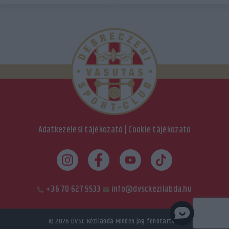
Adatkezelési tájékozató
|
Cookie tájékozató
+36 70 627 5533
info@dvsckezilabda.hu
© 2026
DVSC Kézilabda
Minden jog fenntartva.