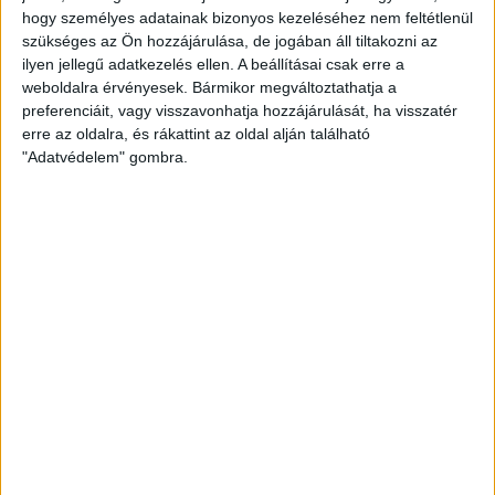
hogy személyes adatainak bizonyos kezeléséhez nem feltétlenül
szükséges az Ön hozzájárulása, de jogában áll tiltakozni az
Fotó: MKSZ
ilyen jellegű adatkezelés ellen. A beállításai csak erre a
weboldalra érvényesek. Bármikor megváltoztathatja a
Szeptember 20-án, 16 órától felkészülési mérkőzés keretein
preferenciáit, vagy visszavonhatja hozzájárulását, ha visszatér
belül látja vendégül Svédországot a magyar női kézilabda
erre az oldalra, és rákattint az oldal alján található
válogatott Tatabányán. Golovin Vlagyimir kihirdette keretét,
"Adatvédelem" gombra.
amelyben három debreceni játékos Tóvizi Petra, Grosch Vivien
és Petrus Mirtill kapott helyet.
A női válogatott kerete a svédek elleni felkészülési
mérkőzésre:
Kapusok: BUKOVSZKY Anna (MOL Esztergom), JANURIK Kinga
(FTC-Rail Cargo Hungaria), SZEMEREY Zsófi (Győri Audi ETO KC)
Jobbszélsők: GROSCH Vivien (DVSC SCHAEFFLER), KOVÁCS Anett
(MOL Esztergom), TÖPFNER Alexandra (CS Rapid București,
román)
Jobbátlövők: ALBEK Anna (Metz Handball, francia), KLUJBER
Katrin (FTC-Rail Cargo Hungaria), PAPP Nikoletta (CS Minaur