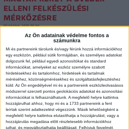
ELLENI FELKÉSZÜLÉSI
MÉRKŐZÉSRE
Közzétéve: 2025.09.04.
Az Ön adatainak védelme fontos a
Szeptember 20-án Svédország ellen lép pályára
számunkra
válogatottunk. Golovin Vlagyimir szövetségi kapitánytól
Mi és partnereink tárolunk és/vagy férünk hozzá információkhoz
három DVSC SCHAEFFLER játékos kapott meghívót, Tóvizi
egy eszközön, például sütik formájában, és személyes adatokat
Petra, Grosch Vivien és Petrus Mirtill.
dolgozunk fel, például egyedi azonosítókat és standard
információkat, amelyeket az eszköz személyre szabott
hirdetésekhez és tartalomhoz, hirdetések és tartalmak
méréséhez, közönségmérésekhez és szolgáltatásfejlesztéshez
küld.
Az Ön engedélyével mi és a partnereink eszközleolvasásos
módszerrel szerzett pontos geolokációs adatokat és azonosítási
információkat is felhasználhatunk. A megfelelő helyre kattintva
hozzájárulhat ahhoz, hogy mi és a 1733 partnereink a fent
leírtak szerint adatkezelést végezzünk. Másik lehetőségként a
megfelelő helyre kattintva elutasíthatja a hozzájárulást, vagy a
hozzájárulás megadása előtt részletesebb információkhoz
juthat, és megváltoztathatja beállításait.
Felhívjuk figyelmét,